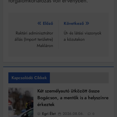
forgalomkorlátozás volt érvényben.
Bejegyzés
Előző
Következő
navigáció
Raktári adminisztrátor
Út- és látási viszonyok
állás (Import területre)
a közutakon
Makláron
Kapcsolódó Cikkek
Két személyautó ütközött össze
Bogácson, a mentők is a helyszínre
érkeztek
Egri Élet
2026.08.06.
0