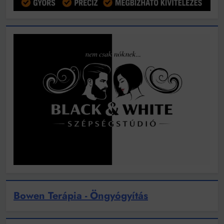
Bowen Terápia - Öngyógyítás