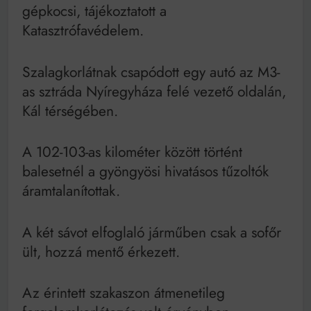
Bitumenes lapostetők: a bevált technológia akkor
gépkocsi, tájékoztatott a
működik, ha jól van felújítva
Katasztrófavédelem.
Szalagkorlátnak csapódott egy autó az M3-
as sztráda Nyíregyháza felé vezető oldalán,
Kál térségében.
A 102-103-as kilométer között történt
balesetnél a gyöngyösi hivatásos tűzoltók
áramtalanítottak.
A két sávot elfoglaló járműben csak a sofőr
ült, hozzá mentő érkezett.
Az érintett szakaszon átmenetileg