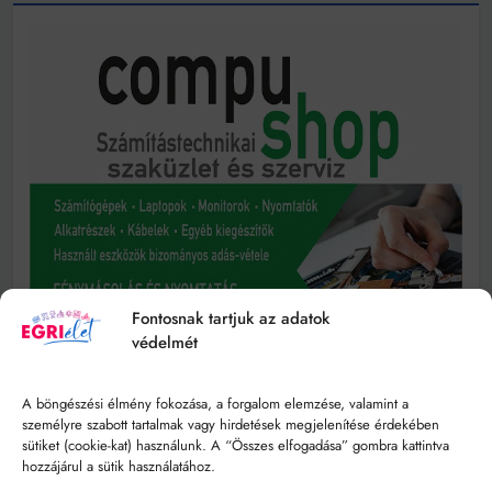
Fontosnak tartjuk az adatok
védelmét
A böngészési élmény fokozása, a forgalom elemzése, valamint a
személyre szabott tartalmak vagy hirdetések megjelenítése érdekében
sütiket (cookie-kat) használunk. A “Összes elfogadása” gombra kattintva
hozzájárul a sütik használatához.