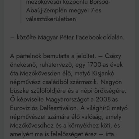
mezőkövesdi központú Borsod-
Mindenki a világot akarja uralni – de nem csak a 80-
as években
Abaúj-Zemplén megyei 7-es
Bitumenes lapostetők: a bevált technológia akkor
választókerületben
működik, ha jól van felújítva
– közölte Magyar Péter Facebook-oldalán.
A pártelnök bemutatta a jelöltet. – Csézy
énekesnő, ruhatervező, egy 1700-as évek
óta Mezőkövesden élő, matyó Kisjankó
népművész családból származik. Nagyon
büszke szülőföldjére és a népi örökségére.
Ő képviselte Magyarországot a 2008-as
Eurovíziós Dalfesztiválon. A világhírű matyó
népművészet számára élő valóság, amely
Mezőkövesdhez és a környékhez köti, és
amelyért ma is felelősséget érez – írta.