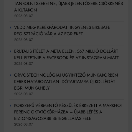
TANKOLNI SZERETNE, ÚJABB JELENTŐSEBB CSÖKKENÉS
A KUTAKON
2026.08.07.
VÉDD MEG KERÉKPÁRODAT! INGYENES BIKESAFE
REGISZTRÁCIÓ VÁRJA AZ EGRIEKET
2026.08.07.
BRUTÁLIS ÍTÉLET A META ELLEN: 567 MILLIÓ DOLLÁRT
KELL FIZETNIE A FACEBOOK ÉS AZ INSTAGRAM MIATT
2026.08.07.
ORVOSTECHNOLÓGIAI ÜGYINTÉZŐ MUNKAKÖRBEN
KERES HATÁROZATLAN IDŐTARTAMRA ÚJ KOLLÉGÁT
EGRI MUNKAHELY
2026.08.07.
KORSZERŰ VÉRMENTŐ KÉSZÜLÉK ÉRKEZETT A MARKHOT
FERENC OKTATÓKÓRHÁZBA – ÚJABB LÉPÉS A
BIZTONSÁGOSABB BETEGELLÁTÁS FELÉ
2026.08.07.