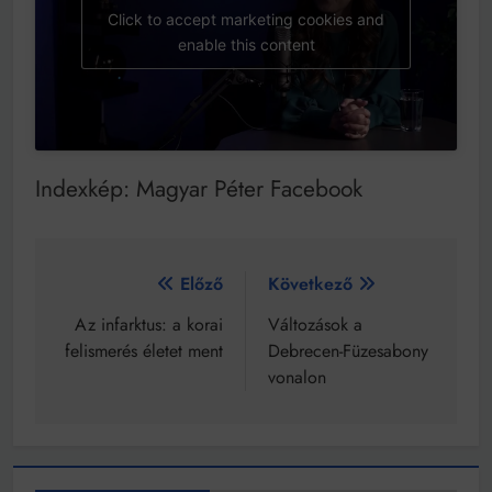
Click to accept marketing cookies and
enable this content
Indexkép: Magyar Péter Facebook
Bejegyzés
Előző
Következő
navigáció
Az infarktus: a korai
Változások a
felismerés életet ment
Debrecen-Füzesabony
vonalon