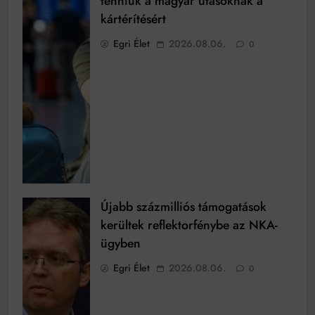
tenniük a magyar utasoknak a
kártérítésért
Egri Élet
2026.08.06.
0
Újabb százmilliós támogatások
kerültek reflektorfénybe az NKA-
ügyben
Egri Élet
2026.08.06.
0