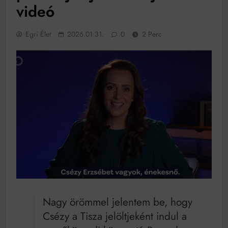
működik, ha jól van felújítva
videó
Ingatlanpiaci szakértők szerint akár 5 százalékkal is
nőhetnek a bérleti díjak a ponthatárhirdetés után az
egyetemi városokban
Egri Élet
2026.01.31.
0
2 Perc
Munkácsy nem Krisztust szépítette meg: minket
leplezett le
Ahol köszönnek, ott még van város
Amikor a Tetris boldogabbá tesz, mint a szerelem
Létezik tökéletes élet: Truman is elhitte
Karinthy Frigyes: a zseni, aki belenézett a saját
koponyájába
Ki akarsz törni. De miből?
Az öregség nem csak ránc?
Az ördög még mindig Pradát visel. De te miért öltözöl
hozzá?
Nagy örömmel jelentem be, hogy
Móricz Zsigmond: falusi író vagy boncmester?
Csézy a Tisza jelöltjeként indul a