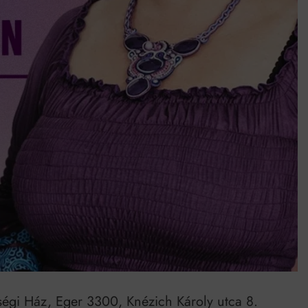
umenes lapostetők: a bevált technológia akkor működik, ha jól van felújítva
ségi Ház, Eger 3300, Knézich Károly utca 8.