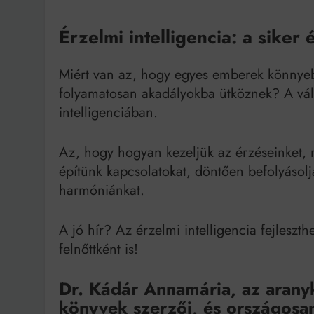
Érzelmi intelligencia: a siker 
Miért van az, hogy egyes emberek könnye
folyamatosan akadályokba ütköznek? A vál
intelligenciában.
Az, hogy hogyan kezeljük az érzéseinket,
építünk kapcsolatokat, döntően befolyásolj
harmóniánkat.
A jó hír? Az érzelmi intelligencia fejles
felnőttként is!
Dr. Kádár Annamária, az arany
könyvek szerzőj, és országosa