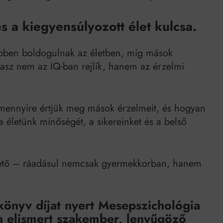
és a kiegyensúlyozott élet kulcsa.
bben boldogulnak az életben, míg mások
asz nem az IQ-ban rejlik, hanem az érzelmi
 mennyire értjük meg mások érzelmeit, és hogyan
a életünk minőségét, a sikereinket és a belső
zthető – ráadásul nemcsak gyermekkorban, hanem
könyv díjat nyert Mesepszichológia
n elismert szakember, lenyűgöző