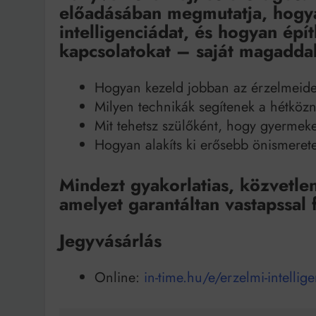
előadásában megmutatja, hogya
intelligenciádat, és hogyan ép
kapcsolatokat – saját magaddal
Hogyan kezeld jobban az érzelmeidet
Milyen technikák segítenek a hétköz
Mit tehetsz szülőként, hogy gyermek
Hogyan alakíts ki erősebb önismeret
Mindezt gyakorlatias, közvetle
amelyet garantáltan vastapssal 
Jegyvásárlás
Online:
in-time.hu/e/erzelmi-intelli