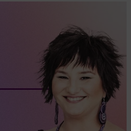
k szerint akár 5 százalékkal is nőhetnek a bérleti díjak a ponthatárhirdetés
után az egyetemi városokban
Munkácsy nem Krisztust szépítette meg: minket leplezett le
Ahol köszönnek, ott még van város
Amikor a Tetris boldogabbá tesz, mint a szerelem
Létezik tökéletes élet: Truman is elhitte
Karinthy Frigyes: a zseni, aki belenézett a saját koponyájába
Ki akarsz törni. De miből?
Az öregség nem csak ránc?
Az ördög még mindig Pradát visel. De te miért öltözöl hozzá?
Móricz Zsigmond: falusi író vagy boncmester?
Mindenki a világot akarja uralni – de nem csak a 80-as években