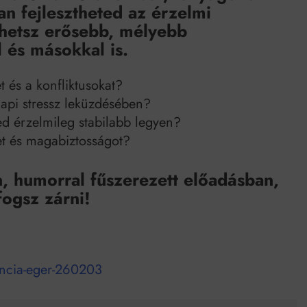
n fejlesztheted az érzelmi
íthetsz erősebb, mélyebb
 és másokkal is.
 és a konfliktusokat?
napi stressz leküzdésében?
ed érzelmileg stabilabb legyen?
et és magabiztosságot?
n, humorral fűszerezett előadásban,
fogsz zárni!
gencia-eger-260203