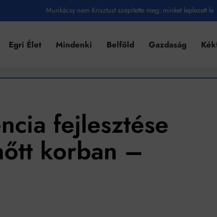
Ahol köszönnek, ott még van város
Amikor a Tetris boldogabbá tesz, mint a szerelem
Egri Élet
Mindenki
Belföld
Gazdaság
Kék
Létezik tökéletes élet: Truman is elhitte
Karinthy Frigyes: a zseni, aki belenézett a saját koponyájába
Ki akarsz törni. De miből?
encia fejlesztése
Az öregség nem csak ránc?
Az ördög még mindig Pradát visel. De te miért öltözöl hozzá?
nőtt korban –
Móricz Zsigmond: falusi író vagy boncmester?
Mindenki a világot akarja uralni – de nem csak a 80-as években
umenes lapostetők: a bevált technológia akkor működik, ha jól van felújítva