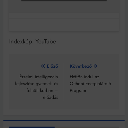
Indexkép: YouTube
Bejegyzés
Előző
Következő
navigáció
Érzelmi intelligencia
Hétfőn indul az
fejlesztése gyermek- és
Otthoni Energiatároló
felnőtt korban –
Program
előadás