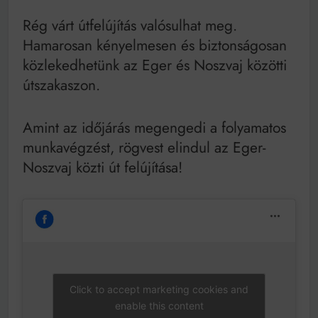
Mindenki a világot akarja uralni – de nem csak a 80-
as években
Rég várt útfelújítás valósulhat meg.
Bitumenes lapostetők: a bevált technológia akkor
Hamarosan kényelmesen és biztonságosan
működik, ha jól van felújítva
közlekedhetünk az Eger és Noszvaj közötti
útszakaszon.
Amint az időjárás megengedi a folyamatos
munkavégzést, rögvest elindul az Eger-
Noszvaj közti út felújítása!
Click to accept marketing cookies and
enable this content