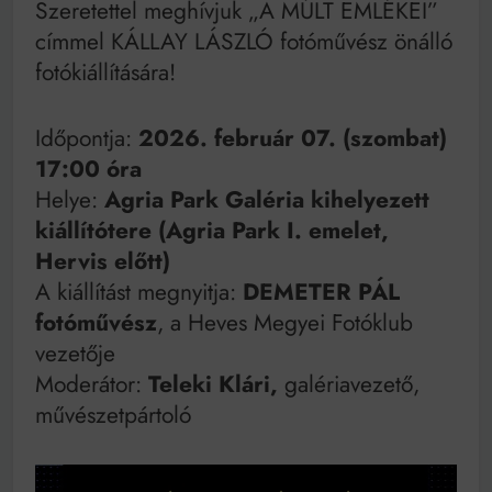
Szeretettel meghívjuk „A MÚLT EMLÉKEI”
Mindenki a világot akarja uralni – de nem csak a 80-
as években
címmel KÁLLAY LÁSZLÓ fotóművész önálló
Bitumenes lapostetők: a bevált technológia akkor
fotókiállítására!
működik, ha jól van felújítva
Időpontja:
2026. február 07. (szombat)
17:00 óra
Helye:
Agria Park Galéria kihelyezett
kiállítótere (Agria Park I. emelet,
Hervis el
ő
tt)
A kiállítást megnyitja:
DEMETER PÁL
fotóm
ű
vész
, a Heves Megyei Fotóklub
vezetője
Moderátor:
Teleki Klári,
galériavezető,
művészetpártoló