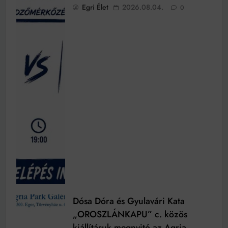
Egri Élet
2026.08.04.
0
Dósa Dóra és Gyulavári Kata
„OROSZLÁNKAPU” c. közös
kiállításuk megnyitó az Agria