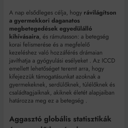
A nap elsődleges célja, hogy
rávilágítson
a gyermekkori daganatos
megbetegedések egyedülálló
kihívásaira
, és rámutasson: a betegség
korai felismerése és a megfelelő
kezeléshez való hozzáférés drámaian
javíthatja a gyógyulási esélyeket
. Az ICCD
emellett lehetőséget teremt arra, hogy
kifejezzük támogatásunkat azoknak a
gyermekeknek, serdülőknek, túlélőknek és
családtagjaiknak, akiknek életét alapjaiban
határozza meg ez a betegség
.
Aggasztó globális statisztikák