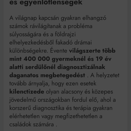
és egyenlőtlenségek
A világnap kapcsán gyakran elhangzó
számok rávilágítanak a probléma
súlyosságára és a földrajzi
elhelyezkedésből fakadó drámai
különbségekre. Évente
világszerte több
mint 400 000 gyermeknél és 19 év
alatti serdülőnél diagnosztizálnak
daganatos megbetegedést
. A helyzetet
tovább árnyalja, hogy ezen esetek
kilenctizede
olyan alacsony és közepes
jövedelmű országokban fordul elő, ahol a
korszerű diagnosztika és terápia gyakran
elérhetetlen vagy megfizethetetlen a
családok számára
.