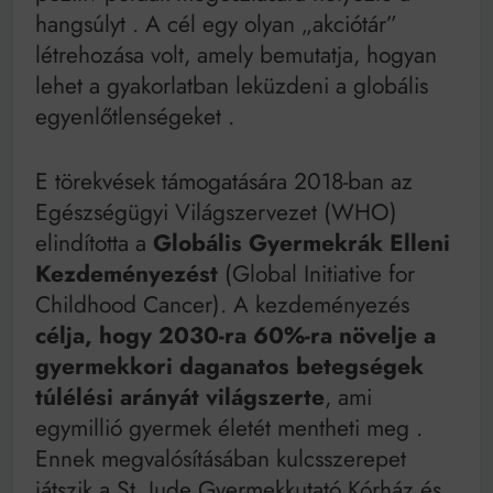
hangsúlyt
. A cél egy olyan „akciótár”
létrehozása volt, amely bemutatja, hogyan
lehet a gyakorlatban leküzdeni a globális
egyenlőtlenségeket
.
E törekvések támogatására 2018-ban az
Egészségügyi Világszervezet (WHO)
elindította a
Globális Gyermekrák Elleni
Kezdeményezést
(Global Initiative for
Childhood Cancer). A kezdeményezés
célja, hogy 2030-ra 60%-ra növelje a
gyermekkori daganatos betegségek
túlélési arányát világszerte
, ami
egymillió gyermek életét mentheti meg
.
Ennek megvalósításában kulcsszerepet
játszik a St. Jude Gyermekkutató Kórház és