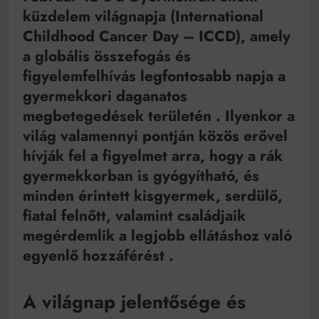
Bitumenes lapostetők: a bevált technológia akkor
küzdelem világnapja (International
működik, ha jól van felújítva
Childhood Cancer Day – ICCD), amely
a globális összefogás és
figyelemfelhívás legfontosabb napja a
gyermekkori daganatos
megbetegedések területén
. Ilyenkor a
világ valamennyi pontján közös erővel
hívják fel a figyelmet arra, hogy a rák
gyermekkorban is gyógyítható, és
minden érintett kisgyermek, serdülő,
fiatal felnőtt, valamint családjaik
megérdemlik a legjobb ellátáshoz való
egyenlő hozzáférést
.
A világnap jelentősége és