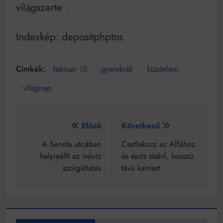
világszerte
.
Indexkép: depositphptos
február 15
gyerekrák
küzdelem
világnap
Bejegyzés
Előző
Következő
navigáció
A Servita utcában
Csatlakozz az Alfához
helyreállt az ivóvíz
és építs stabil, hosszú
szolgáltatás
távú karriert