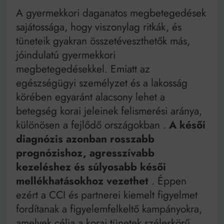
A gyermekkori daganatos megbetegedések
sajátossága, hogy viszonylag ritkák, és
tüneteik gyakran összetéveszthetők más,
jóindulatú gyermekkori
megbetegedésekkel. Emiatt az
egészségügyi személyzet és a lakosság
körében egyaránt alacsony lehet a
betegség korai jeleinek felismerési aránya,
különösen a fejlődő országokban
.
A késői
diagnózis azonban rosszabb
prognózishoz, agresszívabb
kezeléshez és súlyosabb késői
mellékhatásokhoz vezethet
. Éppen
ezért a CCI és partnerei kiemelt figyelmet
fordítanak a figyelemfelkeltő kampányokra,
amelyek célja a korai tünetek széleskörű