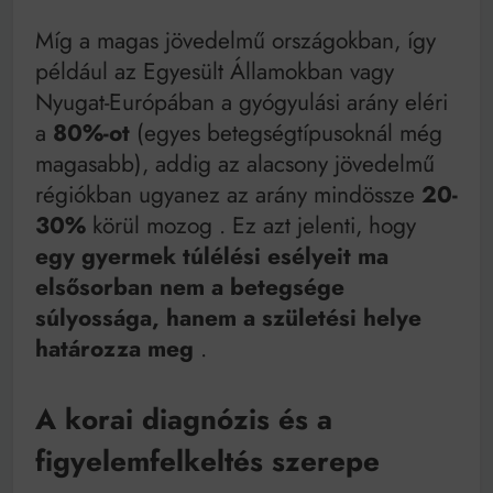
Míg a magas jövedelmű országokban, így
például az Egyesült Államokban vagy
Nyugat-Európában a gyógyulási arány eléri
a
80%-ot
(egyes betegségtípusoknál még
magasabb), addig az alacsony jövedelmű
régiókban ugyanez az arány mindössze
20-
30%
körül mozog
. Ez azt jelenti, hogy
egy gyermek túlélési esélyeit ma
elsősorban nem a betegsége
súlyossága, hanem a születési helye
határozza meg
.
A korai diagnózis és a
figyelemfelkeltés szerepe