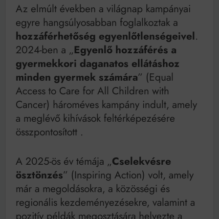
Az elmúlt években a világnap kampányai
egyre hangsúlyosabban foglalkoztak a
hozzáférhetőség egyenlőtlenségeivel
.
2024-ben a „
Egyenlő hozzáférés a
gyermekkori daganatos ellátáshoz
minden gyermek számára
” (Equal
Access to Care for All Children with
Cancer) hároméves kampány indult, amely
a meglévő kihívások feltérképezésére
összpontosított
.
A 2025-ös év témája „
Cselekvésre
ösztönzés
” (Inspiring Action) volt, amely
már a megoldásokra, a közösségi és
regionális kezdeményezésekre, valamint a
pozitív példák megosztására helyezte a