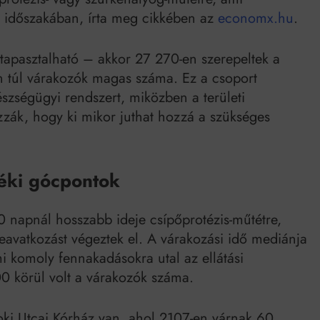
Mindenki a világot akarja uralni – de nem csak a 80-as években
s időszakában, írta meg cikkében az
economx.hu
.
umenes lapostetők: a bevált technológia akkor működik, ha jól van felújítva
tapasztalható – akkor 27 270-en szerepeltek a
 túl várakozók magas száma. Ez a csoport
gészségügyi rendszert, miközben a területi
zák, hogy ki mikor juthat hozzá a szükséges
déki gócpontok
 napnál hosszabb ideje csípőprotézis-műtétre,
eavatkozást végeztek el. A várakozási idő mediánja
 komoly fennakadásokra utal az ellátási
 körül volt a várakozók száma.
oki Utcai Kórház van, ahol 2107-en várnak 60