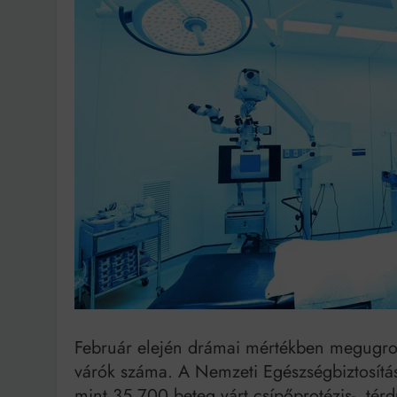
Ingatlanpiaci szakértő
Február elején drámai mértékben megugro
várók száma. A Nemzeti Egészségbiztosítás
mint 35 700 beteg várt csípőprotézis-, tér