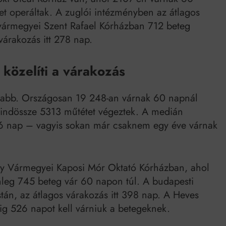
et operáltak. A zuglói intézményben az átlagos
 vármegyei Szent Rafael Kórházban 712 beteg
 várakozás itt 278 nap.
 közelíti a várakozás
osabb. Országosan 19 248-an várnak 60 napnál
indössze 5313 műtétet végeztek. A medián
96 nap – vagyis sokan már csaknem egy éve várnak
y Vármegyei Kaposi Mór Oktató Kórházban, ahol
enleg 745 beteg vár 60 napon túl. A budapesti
án, az átlagos várakozás itt 398 nap. A Heves
g 526 napot kell várniuk a betegeknek.