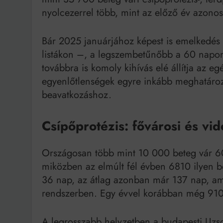
nyolcezerrel több, mint az előző év azono
Bit
Bár 2025 januárjához képest is emelkedés 
listákon –, a legszembetűnőbb a 60 napon
továbbra is komoly kihívás elé állítja az e
egyenlőtlenségek egyre inkább meghatároz
beavatkozáshoz.
Csípőprotézis: fővárosi és vi
Országosan több mint 10 000 beteg vár 60
miközben az elmúlt fél évben 6810 ilyen b
36 nap, az átlag azonban már 137 nap, ami
rendszerben. Egy évvel korábban még 9100
A legrosszabb helyzetben a budapesti Uzs