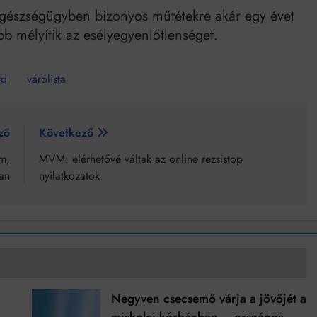
egészségügyben bizonyos műtétekre akár egy évet
ább mélyítik az esélyegyenlőtlenséget.
rd
várólista
ző
Következő
em,
MVM: elérhetővé váltak az online rezsistop
an
nyilatkozatok
Negyven csecsemő várja a jövőjét a