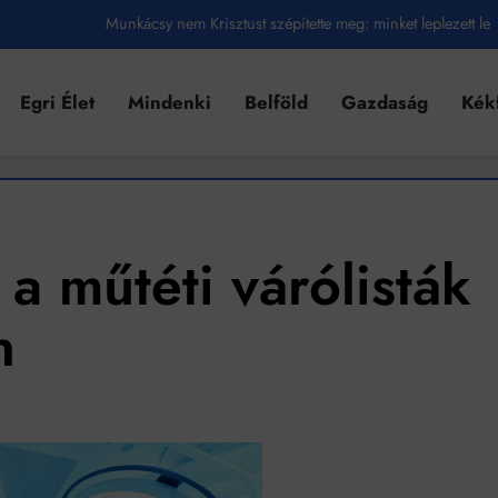
Munkácsy nem Krisztust szépítette meg: minket leplezett le
Ahol köszönnek, ott még van város
Egri Élet
Mindenki
Belföld
Gazdaság
Kék
Amikor a Tetris boldogabbá tesz, mint a szerelem
Létezik tökéletes élet: Truman is elhitte
Karinthy Frigyes: a zseni, aki belenézett a saját koponyájába
Ki akarsz törni. De miből?
 műtéti várólisták
Az öregség nem csak ránc?
n
Az ördög még mindig Pradát visel. De te miért öltözöl hozzá?
Móricz Zsigmond: falusi író vagy boncmester?
Mindenki a világot akarja uralni – de nem csak a 80-as években
umenes lapostetők: a bevált technológia akkor működik, ha jól van felújítva