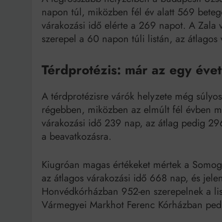
napon túl, miközben fél év alatt 569 beteg
várakozási idő elérte a 269 napot. A Zala
szerepel a 60 napon túli listán, az átlagos
Térdprotézis: már az egy évet
A térdprotézisre várók helyzete még súly
régebben, miközben az elmúlt fél évben m
várakozási idő 239 nap, az átlag pedig 2
a beavatkozásra.
Kiugróan magas értékeket mértek a Somog
az átlagos várakozási idő 668 nap, és jel
Honvédkórházban 952-en szerepelnek a list
Vármegyei Markhot Ferenc Kórházban pedi