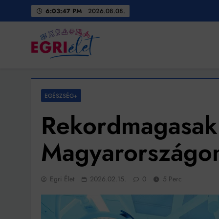
Skip
6:03:49 PM
2026.08.08.
to
content
Egri Élet
Friss hírek
EGÉSZSÉG+
Rekordmagasak a
Magyarországo
Egri Élet
2026.02.15.
0
5 Perc
Bit