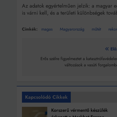
Az adatok egyértelműen jelzik: a magyar 
is várni kell, és a területi különbségek tov
magas
Magyarország
műtét
reko
Bejegyzés
Elő
navigáció
Erős szélre figyelmeztet a katasztrófavédel
változások a vasúti forgalomb
Kapcsolódó Cikkek
Korszerű vérmentő készülék