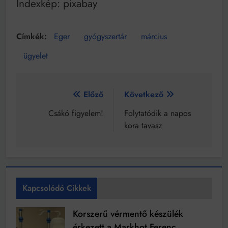
Indexkép: pixabay
Eger
gyógyszertár
március
ügyelet
Bejegyzés
Előző
Következő
navigáció
Csákó figyelem!
Folytatódik a napos
kora tavasz
Kapcsolódó Cikkek
Korszerű vérmentő készülék
érkezett a Markhot Ferenc