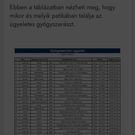
Mindenki a világot akarja uralni – de nem csak a 80-
Ebben a táblázatban nézheti meg, hogy
as években
mikor és melyik patikában találja az
Bitumenes lapostetők: a bevált technológia akkor
működik, ha jól van felújítva
ügyeletes gyógyszerészt.