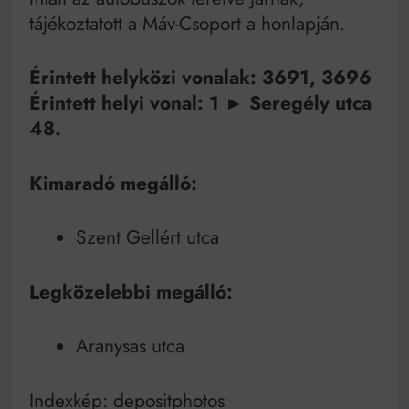
Mindenki a világot akarja uralni – de nem csak a 80-
tájékoztatott a Máv-Csoport a honlapján.
as években
Bitumenes lapostetők: a bevált technológia akkor
működik, ha jól van felújítva
Érintett helyközi vonalak: ​3691, 3696
Érintett helyi vonal: 1 ► Seregély utca
48.
Kimaradó megálló:
Szent Gellért utca
Legközelebbi megálló:
Aranysas utca
Indexkép: depositphotos