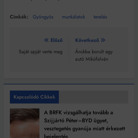
Gyöngyös
munkálatok
terelés
Bejegyzés
Előző
Következő
navigáció
Saját apját verte meg
Árokba borult egy
autó Mikófalván
Kapcsolódó Cikkek
A BRFK vizsgálhatja tovább a
Szijjártó Péter–BYD ügyet,
vesztegetés gyanúja miatt érkezett
bejelentés