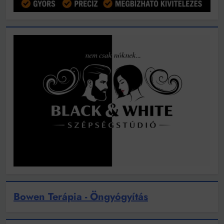
Bowen Terápia - Öngyógyítás