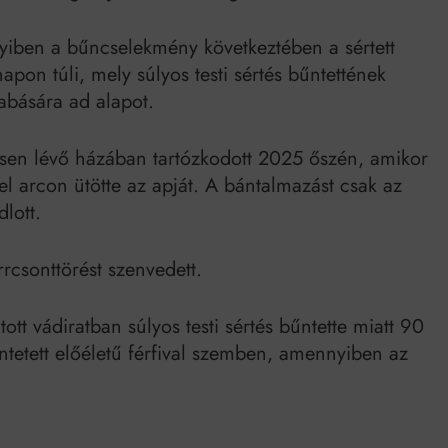
iben a bűncselekmény következtében a sértett
pon túli, mely súlyos testi sértés bűntettének
abására ad alapot.
lésen lévő házában tartózkodott 2025 őszén, amikor
el arcon ütötte az apját. A bántalmazást csak az
lott.
rrcsonttörést szenvedett.
tt vádiratban súlyos testi sértés bűntette miatt 90
üntetett előéletű férfival szemben, amennyiben az