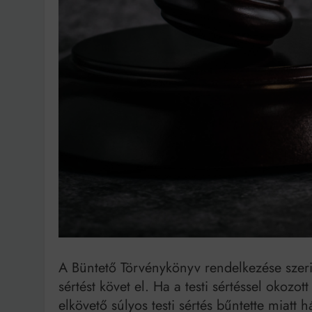
Bit
A Büntető Törvénykönyv rendelkezése szerint
sértést követ el. Ha a testi sértéssel okozo
elkövető súlyos testi sértés bűntette miatt