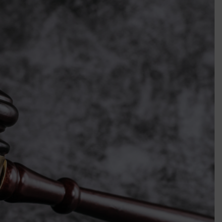
k szerint akár 5 százalékkal is nőhetnek a bérleti díjak a ponthatárhirdetés
után az egyetemi városokban
Munkácsy nem Krisztust szépítette meg: minket leplezett le
Ahol köszönnek, ott még van város
Amikor a Tetris boldogabbá tesz, mint a szerelem
Létezik tökéletes élet: Truman is elhitte
Karinthy Frigyes: a zseni, aki belenézett a saját koponyájába
Ki akarsz törni. De miből?
Az öregség nem csak ránc?
Az ördög még mindig Pradát visel. De te miért öltözöl hozzá?
Móricz Zsigmond: falusi író vagy boncmester?
Mindenki a világot akarja uralni – de nem csak a 80-as években