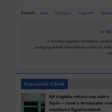
apját
Gyöngyös
megverte
ügyés
Bejegyzés
Elő
navigáció
A kormány egyszeri kifizetéssel rendez
pedagógusbérek elmaradását a voksolás előtt
vid
Kapcsolódó Cikkek
Két tragédia néhány nap alatt a
Sajón – ismét a természetes viz
veszélyeire figyelmeztetnek