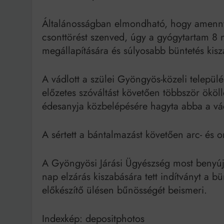
Általánosságban elmondható, hogy amenny
csonttörést szenved, úgy a gyógytartam 8 na
megállapítására és súlyosabb büntetés kisz
A vádlott a szülei Gyöngyös-közeli telepü
előzetes szóváltást követően többször ököll
édesanyja közbelépésére hagyta abba a vád
A sértett a bántalmazást követően arc- és o
A Gyöngyösi Járási Ügyészség most benyújto
nap elzárás kiszabására tett indítványt a b
előkészítő ülésen bűnösségét beismeri.
Indexkép: depositphotos