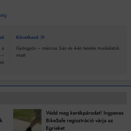
zség
ző
Következő
i a
Gyöngyös – március 3-án és 4-én terelés munkálatok
 –
miatt
eó
Védd meg kerékpárodat! Ingyenes
ek
BikeSafe regisztráció várja az
Egrieket