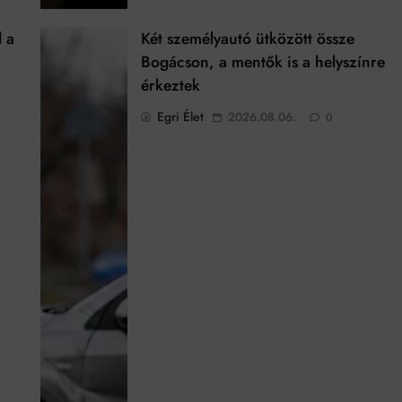
l a
Két személyautó ütközött össze
Bogácson, a mentők is a helyszínre
érkeztek
Egri Élet
2026.08.06.
0