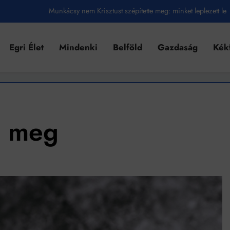
Ahol köszönnek, ott még van város
Amikor a Tetris boldogabbá tesz, mint a szerelem
Egri Élet
Mindenki
Belföld
Gazdaság
Kék
Létezik tökéletes élet: Truman is elhitte
Karinthy Frigyes: a zseni, aki belenézett a saját koponyájába
Ki akarsz törni. De miből?
te meg
Az öregség nem csak ránc?
Az ördög még mindig Pradát visel. De te miért öltözöl hozzá?
Móricz Zsigmond: falusi író vagy boncmester?
Mindenki a világot akarja uralni – de nem csak a 80-as években
umenes lapostetők: a bevált technológia akkor működik, ha jól van felújítva