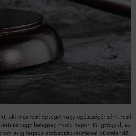
umenes lapostetők: a bevált technológia akkor működik, ha jól van felújítva
, aki más testi épségét vagy egészségét sérti, testi
tt sérülés vagy betegség nyolc napon túl gyógyul, az
 három évig terjedő szabadságvesztéssel büntetendő.