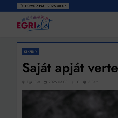
Skip
1:09:11 PM
2026.08.07.
to
content
Egri Élet
Friss hírek
KÉKFÉNY
Saját apját ver
Egri Élet
2026.03.03.
0
3 Perc
Bit