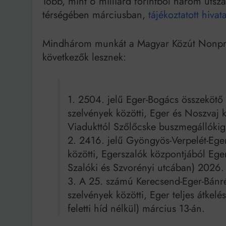
Több, mint 6 milliárd forintból három úts
térségében márciusban,
tájékoztatott hiv
Bit
Mindhárom munkát a Magyar Közút Nonprofi
következők lesznek:
1. 2504. jelű Eger-Bogács összekö
szelvények közötti, Eger és Noszvaj kö
Viadukttól Szőlőcske buszmegállókig
2. 2416. jelű Gyöngyös-Verpelét-Eg
közötti, Egerszalók központjából Eger
Szalóki és Szvorényi utcában) 2026.
3. A 25. számú Kerecsend-Eger-Bán
szelvények közötti, Eger teljes átkelé
feletti híd nélkül) március 13-án.