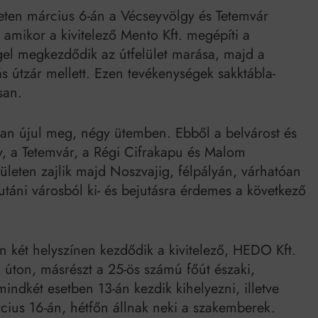
eten március 6-án a Vécseyvölgy és Tetemvár
 amikor a kivitelező Mento Kft. megépíti a
gel megkezdődik az útfelület marása, majd a
ás útzár mellett. Ezen tevékenységek sakktábla-
san.
zan újul meg, négy ütemben. Ebből a belvárost és
y, a Tetemvár, a Régi Cifrakapu és Malom
rületen zajlik majd Noszvajig, félpályán, várhatóan
élutáni városból ki- és bejutásra érdemes a következő
án két helyszínen kezdődik a kivitelező, HEDO Kft.
ő úton, másrészt a 25-ös számú főút északi,
indkét esetben 13-án kezdik kihelyezni, illetve
cius 16-án, hétfőn állnak neki a szakemberek.