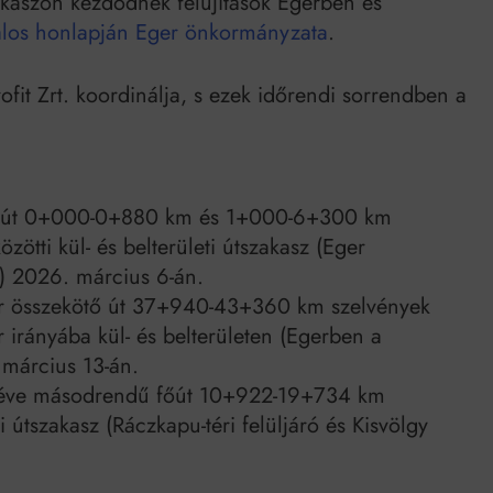
zakaszon kezdődnek felújítások Egerben és
Mindenki a világot akarja uralni – de nem csak a 80-as években
atalos honlapján Eger önkormányzata
.
umenes lapostetők: a bevált technológia akkor működik, ha jól van felújítva
t Zrt. koordinálja, s ezek időrendi sorrendben a
tő út 0+000-0+880 km és 1+000-6+300 km
zötti kül- és belterületi útszakasz (Eger
) 2026. március 6-án.
er összekötő út 37+940-43+360 km szelvények
 irányába kül- és belterületen (Egerben a
 március 13-án.
réve másodrendű főút 10+922-19+734 km
si útszakasz (Ráczkapu-téri felüljáró és Kisvölgy