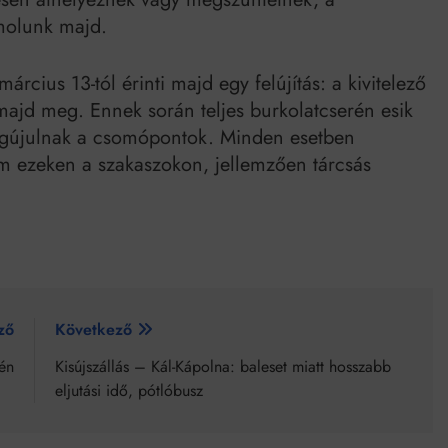
molunk majd.
árcius 13-tól érinti majd egy felújítás: a kivitelező
majd meg. Ennek során teljes burkolatcserén esik
megújulnak a csomópontok. Minden esetben
om ezeken a szakaszokon, jellemzően tárcsás
ző
Következő
én
Kisújszállás – Kál-Kápolna: baleset miatt hosszabb
eljutási idő, pótlóbusz