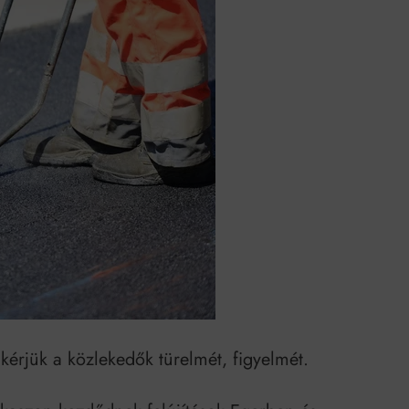
k szerint akár 5 százalékkal is nőhetnek a bérleti díjak a ponthatárhirdetés
után az egyetemi városokban
Munkácsy nem Krisztust szépítette meg: minket leplezett le
Ahol köszönnek, ott még van város
Amikor a Tetris boldogabbá tesz, mint a szerelem
Létezik tökéletes élet: Truman is elhitte
Karinthy Frigyes: a zseni, aki belenézett a saját koponyájába
Ki akarsz törni. De miből?
Az öregség nem csak ránc?
Az ördög még mindig Pradát visel. De te miért öltözöl hozzá?
kérjük a közlekedők türelmét, figyelmét.
Móricz Zsigmond: falusi író vagy boncmester?