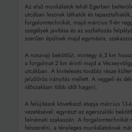
Az első munkálatok tehát Egerben belterül
utcában lesznek láthatók és tapasztalhatók,
forgalomtechnikát, majd március 9-én reg
szegélyek javítása és az aszfaltozás felpály
szerűen épülnek majd egymásra, szakaszo
A noszvaji bekötőút, mintegy 6,3 km hoss
a forgalmat 2 km érinti majd a Vécseyvölg
utcákban. A kivitelezés további része külte
jelzőőrös irányítás mellett. A reggeli és d
időszakban több időt hagyni.
A felújítások következő etapja március 13-
vezetésével: egyrészt az egerszalóki beköt
felnémeti szakaszán. A forgalomtechnikát m
felszerelni, a tényleges munkálatoknak már