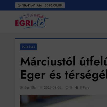
Skip
10:41:42 AM
2026.08.09.
to
content
Egri Élet
Friss hírek
EGRI ÉLET
Márciustól útfel
Eger és térség
Egri Élet
2026.03.06.
0
8 Perc
Bit