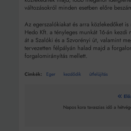
változásokról minden esetben előre beszá
Az egerszalókiakat és arra közlekedőket is m
Hedo Kft. a tényleges munkát 16-án kezdi 
át a Szalóki és a Szvorényi út, valamint 
tervezetten félpályán halad majd a forgal
forgalomirányítás mellett.
Eger
kezdődik
útfelújítás
Bejegyzés
Elő
navigáció
Napos kora tavaszias idő a hétvég