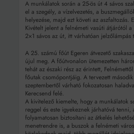
A munkálatok során a 25-ös út 4 sávos szaka
el a szegély, a vízelvezetés, a buszmegálló
helyezése, majd ezt követi az aszfaltozás. 
Kivételt jelent a felnémeti vasúti átjárótól
2×1 sávos az út, itt várhatóan jelzőlámpás 
A 25. számú főút Egeren átvezető szakasz
újul meg. A főútvonalon ütemezetten háro
tehát az északi rész az érintett, Felnémett
főutak csomópontjáig. A tervezett másodi
szeptembertől várható fokozatosan haladva 
Kerecsend felé.
A kivitelező kiemelte, hogy a munkálatok 
reggel és este igyekeznek járhatóvá tenni
folyamatosan biztosítani az átkelés lehetős
menetrendre is, a buszok a felnémeti váro
közlekednek majd, több megállót ideiglen