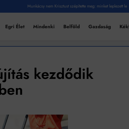
Munkácsy nem Krisztust szépítette meg: minket leplezett le
Ahol köszönnek, ott még van város
Egri Élet
Mindenki
Belföld
Gazdaság
Kék
Amikor a Tetris boldogabbá tesz, mint a szerelem
Létezik tökéletes élet: Truman is elhitte
Karinthy Frigyes: a zseni, aki belenézett a saját koponyájába
Ki akarsz törni. De miből?
újítás kezdődik
Az öregség nem csak ránc?
ében
Az ördög még mindig Pradát visel. De te miért öltözöl hozzá?
Móricz Zsigmond: falusi író vagy boncmester?
Mindenki a világot akarja uralni – de nem csak a 80-as években
umenes lapostetők: a bevált technológia akkor működik, ha jól van felújítva