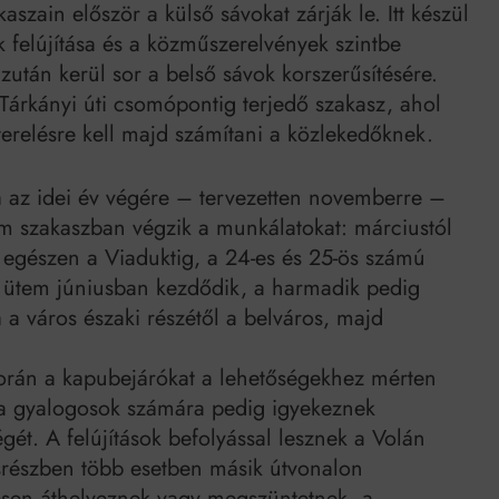
szain először a külső sávokat zárják le. Itt készül
k felújítása és a közműszerelvények szintbe
Ezután kerül sor a belső sávok korszerűsítésére.
 a Tárkányi úti csomópontig terjedő szakasz, ahol
terelésre kell majd számítani a közlekedőknek.
a az idei év végére – tervezetten novemberre –
m szakaszban végzik a munkálatokat: márciustól
ől egészen a Viaduktig, a 24-es és 25-ös számú
k ütem júniusban kezdődik, a harmadik pedig
a város északi részétől a belváros, majd
során a kapubejárókat a lehetőségekhez mérten
, a gyalogosok számára pedig igyekeznek
égét. A felújítások befolyással lesznek a Volán
srészben több esetben másik útvonalon
esen áthelyeznek vagy megszüntetnek, a