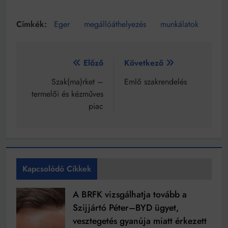
Eger
megállóáthelyezés
munkálatok
Bejegyzés
Előző
Következő
navigáció
Szak(ma)rket –
Emlő szakrendelés
termelői és kézműves
piac
Kapcsolódó Cikkek
A BRFK vizsgálhatja tovább a
Szijjártó Péter–BYD ügyet,
vesztegetés gyanúja miatt érkezett