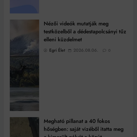
Nézői videók mutatják meg
testközelből a dédestapolcsányi tűz
elleni küzdelmet
Egri Élet
2026.08.06.
0
Megható pillanat a 40 fokos
hőségben: saját vizéből itatta meg
a kimerült gólyát a közút