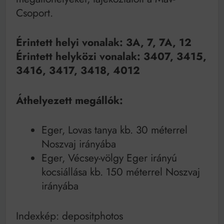
Mindenki a világot akarja uralni – de nem csak a 80-
Csoport.
as években
Bitumenes lapostetők: a bevált technológia akkor
működik, ha jól van felújítva
Érintett helyi vonalak: 3A, 7, 7A, 12
Érintett helyközi vonalak: 3407, 3415,
3416, 3417, 3418, 4012
Áthelyezett megállók:
Eger, Lovas tanya kb. 30 méterrel
Noszvaj irányába
Eger, Vécsey-völgy Eger irányú
kocsiállása kb. 150 méterrel Noszvaj
irányába
Indexkép: depositphotos