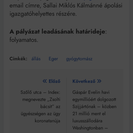
email címre, Sallai Miklós Kálmánné ápolási
igazgatóhelyettes részére.
A pályázat leadásának határideje
:
folyamatos.
állás
Eger
gyógytornász
Bejegyzés
Előző
Következő
navigáció
Szőlő utca – Index:
Gáspár Evelin havi
megnevezte „Zsolti
egymillióért dolgozott
bácsit” az
Szijjártónak – közben
ügyészségen az ügy
21 millió ment el
koronatanúja
luxusszállodára
Washingtonban –