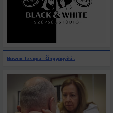
Bowen Terápia - Öngyógyítás