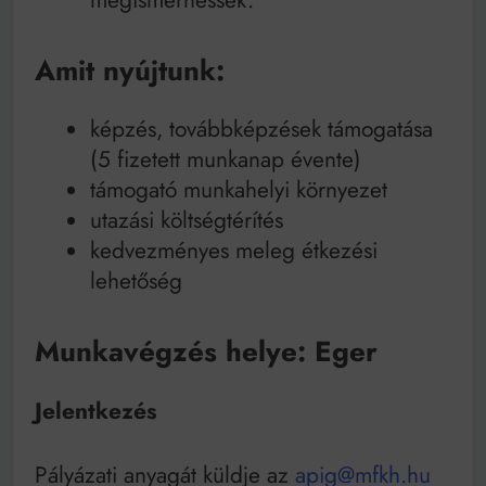
megismerhessék.
Amit nyújtunk:
képzés, továbbképzések támogatása
(5 fizetett munkanap évente)
támogató munkahelyi környezet
utazási költségtérítés
kedvezményes meleg étkezési
lehetőség
Munkavégzés helye: Eger
Jelentkezés
Pályázati anyagát küldje az
apig@mfkh.hu