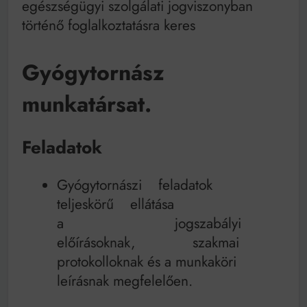
egészségügyi szolgálati jogviszonyban
Mindenki a világot akarja uralni – de nem csak a 80-
as években
történő foglalkoztatásra keres
Bitumenes lapostetők: a bevált technológia akkor
működik, ha jól van felújítva
Gyógytornász
munkatársat.
Feladatok
Gyógytornászi feladatok
teljeskörű ellátása
a jogszabályi
előírásoknak, szakmai
protokolloknak és a munkaköri
leírásnak megfelelően.