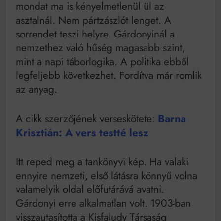
mondat ma is kényelmetlenül ül az
asztalnál. Nem pártzászlót lenget. A
sorrendet teszi helyre. Gárdonyinál a
nemzethez való hűség magasabb szint,
mint a napi táborlogika. A politika ebből
legfeljebb következhet. Fordítva már romlik
az anyag.
A cikk szerzőjének verseskötete:
Barna
Krisztián: A vers testté lesz
Itt reped meg a tankönyvi kép. Ha valaki
ennyire nemzeti, első látásra könnyű volna
valamelyik oldal előfutárává avatni.
Gárdonyi erre alkalmatlan volt. 1903-ban
visszautasította a Kisfaludy Társaság