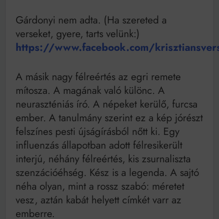
Gárdonyi nem adta. (Ha szereted a
verseket, gyere, tarts velünk:)
https://www.facebook.com/krisztiansver
A másik nagy félreértés az egri remete
mítosza. A magának való különc. A
neuraszténiás író. A népeket kerülő, furcsa
ember. A tanulmány szerint ez a kép jórészt
felszínes pesti újságírásból nőtt ki. Egy
influenzás állapotban adott félresikerült
interjú, néhány félreértés, kis zsurnaliszta
szenzációéhség. Kész is a legenda. A sajtó
néha olyan, mint a rossz szabó: méretet
vesz, aztán kabát helyett címkét varr az
emberre.