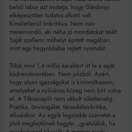
belső labor azt mutatja, hogy Gárdonyi
elképesztően tudatos alkotó volt.
Kíméletlenül önkritikus. Nem naiv
mesemondó, aki néha jó mondatokat talált.
Saját szellemi műhelyt épített magában,
mint egy hegyoldalba rejtett nyomdát.
Több mint 1,4 millió karaktert írt le a saját
kódrendszerében. Nem pózból. Azért,
hogy olyan igazságokat is kimondhasson,
amelyeket a nyilvános közeg nem bírt volna
el. A Titkosnapló nem okkult sületlenség.
Poétika, önvizsgálat, társadalomkritika,
stíluslabor. Az egyik legszebb üzenetét a
jövő megfejtőinek hagyta: „gratulálok, ha
megfejtened sikerült. A magyar nyelv