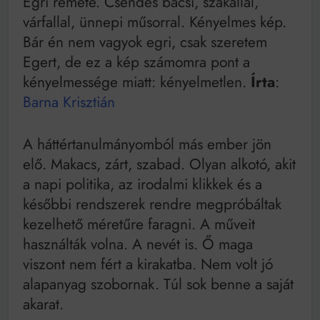
Egri remete. Csendes bácsi, szakállal,
Bitumenes lapostetők: a bevált technológia akkor
várfallal, ünnepi műsorral. Kényelmes kép.
működik, ha jól van felújítva
Bár én nem vagyok egri, csak szeretem
Egert, de ez a kép számomra pont a
kényelmessége miatt: kényelmetlen.
Írta
:
Barna Krisztián
A háttértanulmányomból más ember jön
elő. Makacs, zárt, szabad. Olyan alkotó, akit
a napi politika, az irodalmi klikkek és a
későbbi rendszerek rendre megpróbáltak
kezelhető méretűre faragni. A műveit
használták volna. A nevét is. Ő maga
viszont nem fért a kirakatba. Nem volt jó
alapanyag szobornak. Túl sok benne a saját
akarat.