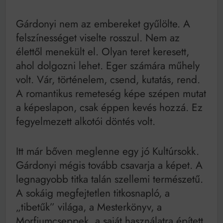
Gárdonyi nem az embereket gyűlölte. A
felszínességet viselte rosszul. Nem az
élettől menekült el. Olyan teret keresett,
ahol dolgozni lehet. Eger számára műhely
volt. Vár, történelem, csend, kutatás, rend.
A romantikus remeteség képe szépen mutat
a képeslapon, csak éppen kevés hozzá. Ez
fegyelmezett alkotói döntés volt.
Itt már bőven meglenne egy jó Kultúrsokk.
Gárdonyi mégis tovább csavarja a képet. A
legnagyobb titka talán szellemi természetű.
A sokáig megfejtetlen titkosnapló, a
„tibetűk” világa, a Mesterkönyv, a
Morfiumcseppek, a saját használatra épített