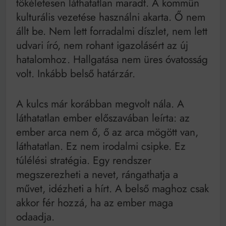
tökéletesen láthatatlan maradt. A kommün
kulturális vezetése használni akarta. Ő nem
állt be. Nem lett forradalmi díszlet, nem lett
udvari író, nem rohant igazolásért az új
hatalomhoz. Hallgatása nem üres óvatosság
volt. Inkább belső határzár.
A kulcs már korábban megvolt nála. A
láthatatlan ember előszavában leírta: az
ember arca nem ő, ő az arca mögött van,
láthatatlan. Ez nem irodalmi csipke. Ez
túlélési stratégia. Egy rendszer
megszerezheti a nevet, rángathatja a
művet, idézheti a hírt. A belső maghoz csak
akkor fér hozzá, ha az ember maga
odaadja.