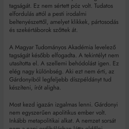
tagságát. Ez nem sértett póz volt. Tudatos
elfordulás attól a pesti irodalmi
beltenyészettől, amelyet klikkek, pártosodás
és szekértáborok szőttek át.
A Magyar Tudományos Akadémia levelező
tagságát később elfogadta. A tekintélyt nem
utasította el. A szellemi behódolást igen. Ez
elég nagy különbség. Aki ezt nem érti, az
Gárdonyiból legfeljebb díszpéldányt tud
készíteni, írót aligha.
Most kezd igazán izgalmas lenni. Gárdonyi
nem egyszerűen apolitikus ember volt.
Inkább metapolitikai alkat. A nemzet sorsát
nem a napi ordibálásban látta eldőlni,