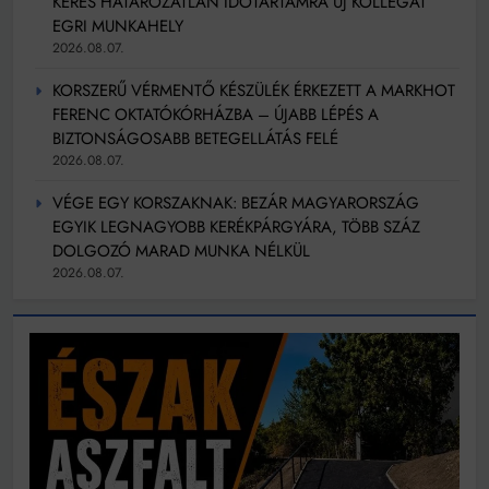
KERES HATÁROZATLAN IDŐTARTAMRA ÚJ KOLLÉGÁT
EGRI MUNKAHELY
2026.08.07.
KORSZERŰ VÉRMENTŐ KÉSZÜLÉK ÉRKEZETT A MARKHOT
FERENC OKTATÓKÓRHÁZBA – ÚJABB LÉPÉS A
BIZTONSÁGOSABB BETEGELLÁTÁS FELÉ
2026.08.07.
VÉGE EGY KORSZAKNAK: BEZÁR MAGYARORSZÁG
EGYIK LEGNAGYOBB KERÉKPÁRGYÁRA, TÖBB SZÁZ
DOLGOZÓ MARAD MUNKA NÉLKÜL
2026.08.07.