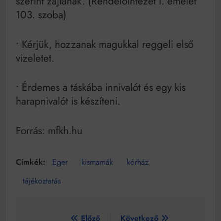
szerint zajlanak. (Rendelőintézet I. emelet
103. szoba)
• Kérjük, hozzanak magukkal reggeli első
vizeletet.
• Érdemes a táskába innivalót és egy kis
harapnivalót is készíteni.
Forrás: mfkh.hu
Eger
kismamák
kórház
tájékoztatás
Bejegyzés
Előző
Következő