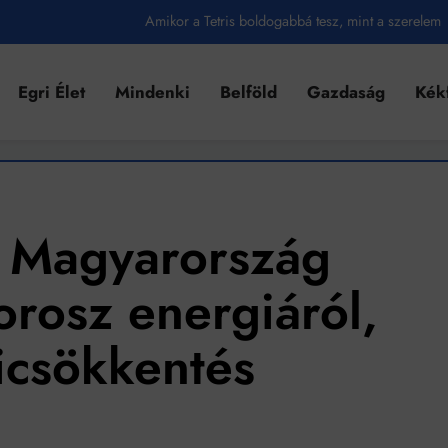
Létezik tökéletes élet: Truman is elhitte
Karinthy Frigyes: a zseni, aki belenézett a saját koponyájába
Egri Élet
Mindenki
Belföld
Gazdaság
Kék
Ki akarsz törni. De miből?
Az öregség nem csak ránc?
Az ördög még mindig Pradát visel. De te miért öltözöl hozzá?
Móricz Zsigmond: falusi író vagy boncmester?
: Magyarország
Mindenki a világot akarja uralni – de nem csak a 80-as években
orosz energiáról,
umenes lapostetők: a bevált technológia akkor működik, ha jól van felújítva
icsökkentés
k szerint akár 5 százalékkal is nőhetnek a bérleti díjak a ponthatárhirdetés
után az egyetemi városokban
Munkácsy nem Krisztust szépítette meg: minket leplezett le
Ahol köszönnek, ott még van város