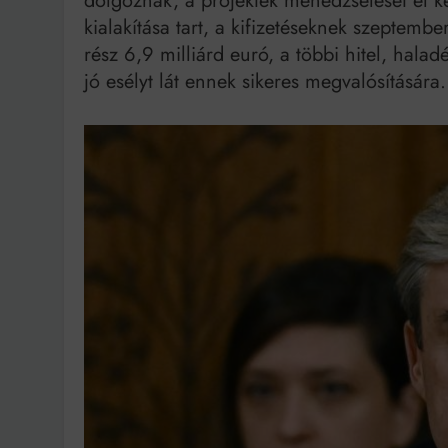
dolgoznak, a projektek menedzselését el kel
kialakítása tart, a kifizetéseknek szeptemb
rész 6,9 milliárd euró, a többi hitel, hala
jó esélyt lát ennek sikeres megvalósítására.