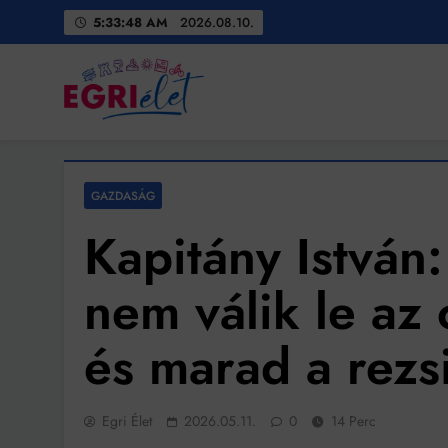
Skip
5:33:50 AM
2026.08.10.
to
content
Egri Élet
Friss hírek
GAZDASÁG
Kapitány István
nem válik le az 
Bit
és marad a rezs
Ingatlanpiaci szakértő
Egri Élet
2026.05.11.
0
14 Perc