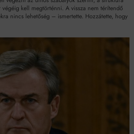
l végezni az uniós szabályok szerint, a struktúra
er végéig kell megtörténni. A vissza nem térítendő
dékra nincs lehetőség – ismertette. Hozzátette, hogy