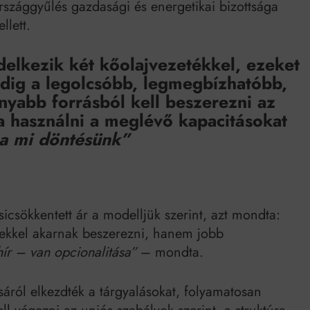
Országgyűlés gazdasági és energetikai bizottsága
llett.
delkezik két kőolajvezetékkel, ezeket
ndig a legolcsóbb, legmegbízhatóbb,
nyabb forrásból kell beszerezni az
a használni a meglévő kapacitásokat
 a mi döntésünk”
zsicsökkentett ár a modelljük szerint, azt mondta:
lekkel akarnak beszerezni, hanem jobb
ír – van opcionalitása”
– mondta.
sáról elkezdték a tárgyalásokat, folyamatosan