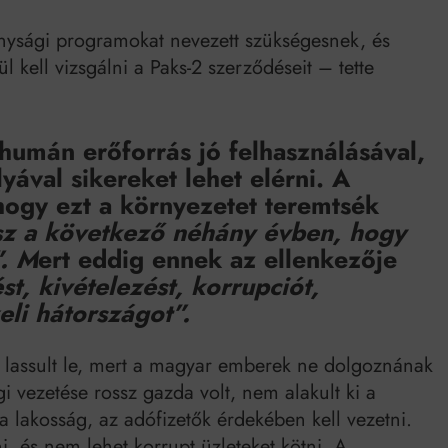
onysági programokat nevezett szükségesnek, és
lül kell vizsgálni a Paks-2 szerződéseit – tette
 humán erőforrás jó felhasználásával,
lyával sikereket lehet elérni. A
 hogy ezt a környezetet teremtsék
esz a következő néhány évben, hogy
”. M
ert eddig ennek az ellenkezője
st, kivételezést, korrupciót,
li hátországot”.
lassult le, mert a magyar emberek ne dolgoznának
 vezetése rossz gazda volt, nem alakult ki a
a lakosság, az adófizetők érdekében kell vezetni.
, és nem lehet korrupt üzleteket kötni. A