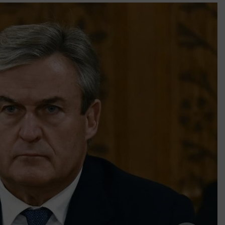
Amikor a Tetris boldogabbá tesz, mint a szerelem
Létezik tökéletes élet: Truman is elhitte
Karinthy Frigyes: a zseni, aki belenézett a saját koponyájába
Ki akarsz törni. De miből?
Az öregség nem csak ránc?
Az ördög még mindig Pradát visel. De te miért öltözöl hozzá?
Móricz Zsigmond: falusi író vagy boncmester?
Mindenki a világot akarja uralni – de nem csak a 80-as években
umenes lapostetők: a bevált technológia akkor működik, ha jól van felújítva