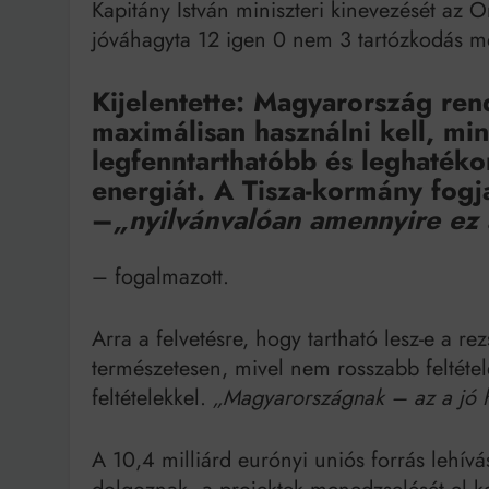
Kapitány István miniszteri kinevezését az 
jóváhagyta 12 igen 0 nem 3 tartózkodás me
Kijelentette: Magyarország ren
maximálisan használni kell, mi
legfenntarthatóbb és leghatéko
energiát. A Tisza-kormány fogj
–
„nyilvánvalóan amennyire ez
– fogalmazott.
Arra a felvetésre, hogy tartható lesz-e a re
természetesen, mivel nem rosszabb feltéte
feltételekkel.
„Magyarországnak – az a jó h
A 10,4 milliárd eurónyi uniós forrás lehívá