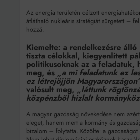
Az energia területén célzott energiahaték
átlátható nukleáris stratégiát sürgetett – fe
hozzá.
Kiemelte: a rendelkezésre álló
tiszta célokkal, kiegyenlített pá
politikusoknak az a feladatuk,
meg, és
„a mi feladatunk ez l
ez létrejöjjön Magyarországon
valósult meg,
„láttunk rögtönzé
közpénzből hizlalt kormányköze
A magyar gazdaság növekedése nem azért 
eleget, hanem mert a kormány és gazdasági
bizalom – folytatta. Közölte: a gazdaságot 
Nem lehet diplomáciai eszköznek használni