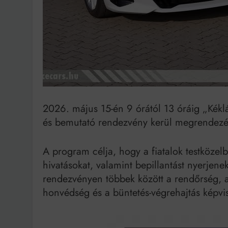
Bit
2026. május 15-én 9 órától 13 óráig „Kék
és bemutató rendezvény kerül megrendezés
A program célja, hogy a fiatalok testközel
hivatásokat, valamint bepillantást nyerjen
rendezvényen többek között a rendőrség, a
honvédség és a büntetés-végrehajtás képvise