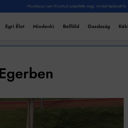
Munkácsy nem Krisztust szépítette meg: minket leplezett le
Ahol köszönnek, ott még van város
Egri Élet
Mindenki
Belföld
Gazdaság
Kék
Amikor a Tetris boldogabbá tesz, mint a szerelem
Létezik tökéletes élet: Truman is elhitte
Karinthy Frigyes: a zseni, aki belenézett a saját koponyájába
Ki akarsz törni. De miből?
 Egerben
Az öregség nem csak ránc?
Az ördög még mindig Pradát visel. De te miért öltözöl hozzá?
Móricz Zsigmond: falusi író vagy boncmester?
Mindenki a világot akarja uralni – de nem csak a 80-as években
umenes lapostetők: a bevált technológia akkor működik, ha jól van felújítva