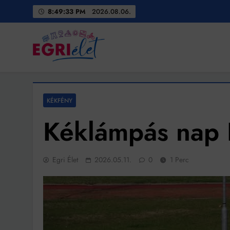
Skip
8:49:35 PM
2026.08.06.
to
content
Egri Élet
Friss hírek
KÉKFÉNY
Kéklámpás nap
Egri Élet
2026.05.11.
0
1 Perc
Bit