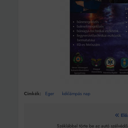
Eger
kéklámpás nap
Bejegyzés
Elő
navigáció
Széklábbal törte be az autó szélvédő