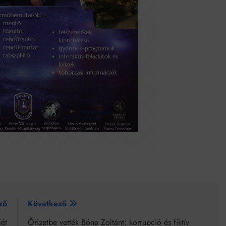
ző
Következő
jét
Őrizetbe vették Bóna Zoltánt: korrupció és fiktív