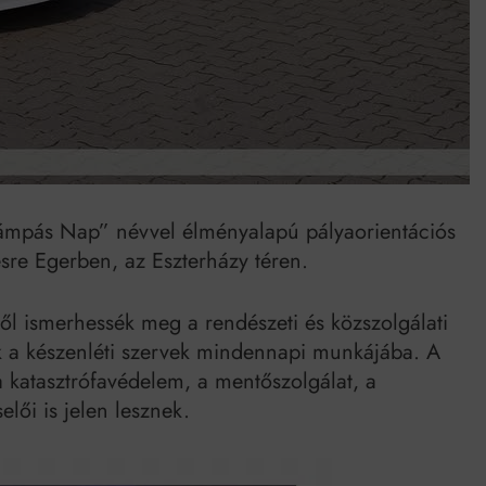
Mindenki a világot akarja uralni – de nem csak a 80-as években
umenes lapostetők: a bevált technológia akkor működik, ha jól van felújítva
lámpás Nap” névvel élményalapú pályaorientációs
re Egerben, az Eszterházy téren.
ből ismerhessék meg a rendészeti és közszolgálati
ek a készenléti szervek mindennapi munkájába. A
 katasztrófavédelem, a mentőszolgálat, a
lői is jelen lesznek.