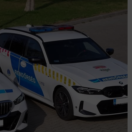
k szerint akár 5 százalékkal is nőhetnek a bérleti díjak a ponthatárhirdetés
után az egyetemi városokban
Munkácsy nem Krisztust szépítette meg: minket leplezett le
Ahol köszönnek, ott még van város
Amikor a Tetris boldogabbá tesz, mint a szerelem
Létezik tökéletes élet: Truman is elhitte
Karinthy Frigyes: a zseni, aki belenézett a saját koponyájába
Ki akarsz törni. De miből?
Az öregség nem csak ránc?
Az ördög még mindig Pradát visel. De te miért öltözöl hozzá?
Móricz Zsigmond: falusi író vagy boncmester?