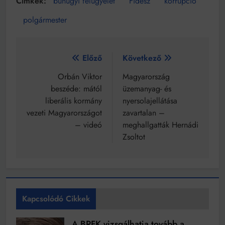
bűnügyi felügyelet
Fidesz
korrupció
polgármester
Bejegyzés
Előző
Következő
navigáció
Orbán Viktor
Magyarország
beszéde: mától
üzemanyag- és
liberális kormány
nyersolajellátása
vezeti Magyarországot
zavartalan –
– videó
meghallgatták Hernádi
Zsoltot
Kapcsolódó Cikkek
A BRFK vizsgálhatja tovább a