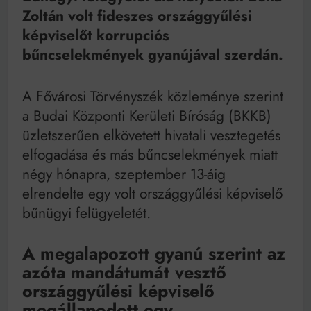
Bitumenes lapostetők: a bevált technológia akkor
Zoltán volt fideszes országgyűlési
működik, ha jól van felújítva
képviselőt korrupciós
bűncselekmények gyanújával szerdán.
A Fővárosi Törvényszék közleménye szerint
a Budai Központi Kerületi Bíróság (BKKB)
üzletszerűen elkövetett hivatali vesztegetés
elfogadása és más bűncselekmények miatt
négy hónapra, szeptember 13-áig
elrendelte egy volt országgyűlési képviselő
bűnügyi felügyeletét.
A megalapozott gyanú szerint az
azóta mandátumát vesztő
országgyűlési képviselő
megállapodott egy