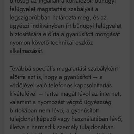
bíróság az ingatlanra korlátozott bűnügyi
felügyelet magatartási szabályait a
legszigorúbban határozta meg, és az
ügyészi indítványban írt bűnügyi felügyelet
biztosítására előírta a gyanúsított mozgását
nyomon követő technikai eszköz
alkalmazását.
Továbbá speciális magatartási szabályként
előírta azt is, hogy a gyanúsított – a
védőjével való telefonos kapcsolattartás
kivételével – tartsa magát távol az internet,
valamint a nyomozást végző ügyészség
birtokában nem lévő, a gyanúsított
tulajdonát képező vagy használatában lévő,
illetve a harmadik személy tulajdonában