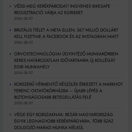
VÉDD MEG KERÉKPÁRODAT! INGYENES BIKESAFE
REGISZTRÁCIÓ VÁRJA AZ EGRIEKET
2026.08.07.
BRUTÁLIS ÍTÉLET A META ELLEN: 567 MILLIÓ DOLLÁRT
KELL FIZETNIE A FACEBOOK ÉS AZ INSTAGRAM MIATT
2026.08.07.
ORVOSTECHNOLÓGIAI ÜGYINTÉZŐ MUNKAKÖRBEN
KERES HATÁROZATLAN IDŐTARTAMRA ÚJ KOLLÉGÁT
EGRI MUNKAHELY
2026.08.07.
KORSZERŰ VÉRMENTŐ KÉSZÜLÉK ÉRKEZETT A MARKHOT
FERENC OKTATÓKÓRHÁZBA – ÚJABB LÉPÉS A
BIZTONSÁGOSABB BETEGELLÁTÁS FELÉ
2026.08.07.
VÉGE EGY KORSZAKNAK: BEZÁR MAGYARORSZÁG
EGYIK LEGNAGYOBB KERÉKPÁRGYÁRA, TÖBB SZÁZ
DOLGOZÓ MARAD MUNKA NÉLKÜL