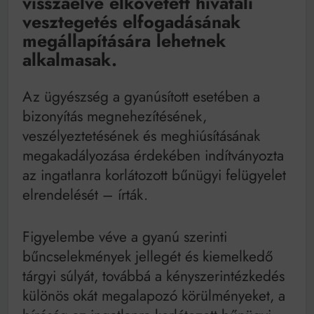
visszaélve elkövetett hivatali
vesztegetés elfogadásának
megállapítására lehetnek
alkalmasak.
Az ügyészség a gyanúsított esetében a
bizonyítás megnehezítésének,
veszélyeztetésének és meghiúsításának
megakadályozása érdekében indítványozta
az ingatlanra korlátozott bűnügyi felügyelet
elrendelését – írták.
Figyelembe véve a gyanú szerinti
bűncselekmények jellegét és kiemelkedő
tárgyi súlyát, továbbá a kényszerintézkedés
különös okát megalapozó körülményeket, a