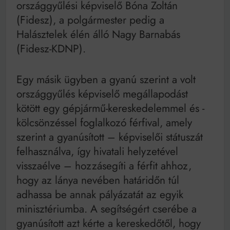
országgyűlési képviselő Bóna Zoltán
(Fidesz), a polgármester pedig a
Halásztelek élén álló Nagy Barnabás
(Fidesz-KDNP).
Egy másik ügyben a gyanú szerint a volt
országgyűlés képviselő megállapodást
kötött egy gépjármű-kereskedelemmel és -
kölcsönzéssel foglalkozó férfival, amely
szerint a gyanúsított – képviselői státuszát
felhasználva, így hivatali helyzetével
visszaélve – hozzásegíti a férfit ahhoz,
hogy az lánya nevében határidőn túl
adhassa be annak pályázatát az egyik
minisztériumba. A segítségért cserébe a
gyanúsított azt kérte a kereskedőtől, hogy