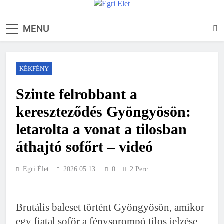
Egri Élet
Friss hírek
MENU
KÉKFÉNY
Szinte felrobbant a
kereszteződés Gyöngyösön:
letarolta a vonat a tilosban
áthajtó sofőrt – videó
Egri Élet
2026.05.13.
0
2 Perc
Brutális baleset történt Gyöngyösön, amikor
egy fiatal sofőr a fénysorompó tilos jelzése