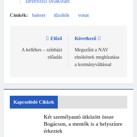
délelőtti órákban
baleset
tűzoltók
vonat
Előző
Következő
Bejegyzés
navigáció
A kellékes – színházi
Megszűnt a NAV
előadás
elnökének megbízatása
a kormányváltással
Kapcsolódó Cikkek
Két személyautó ütközött össze
Bogácson, a mentők is a helyszínre
érkeztek