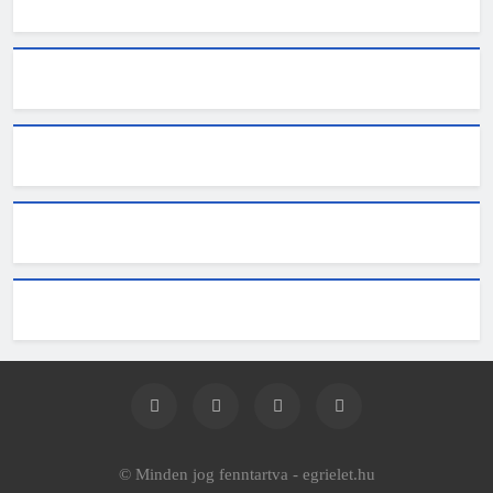
© Minden jog fenntartva - egrielet.hu