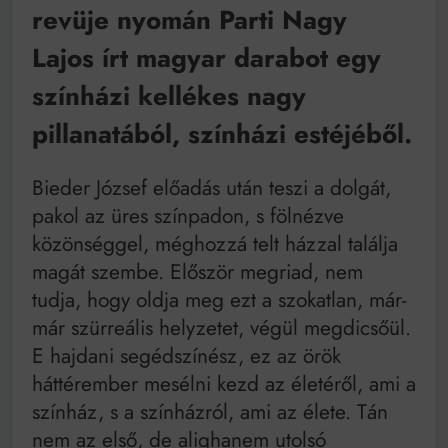
Mindenki a világot akarja uralni – de nem csak a 80-
revüje nyomán Parti Nagy
as években
Bitumenes lapostetők: a bevált technológia akkor
Lajos írt magyar darabot egy
működik, ha jól van felújítva
színházi kellékes nagy
pillanatából, színházi estéjéből.
Bieder József előadás után teszi a dolgát,
pakol az üres színpadon, s fölnézve
közönséggel, méghozzá telt házzal találja
magát szembe. Először megriad, nem
tudja, hogy oldja meg ezt a szokatlan, már-
már szürreális helyzetet, végül megdicsőül.
E hajdani segédszínész, ez az örök
háttérember mesélni kezd az életéről, ami a
színház, s a színházról, ami az élete. Tán
nem az első, de alighanem utolsó