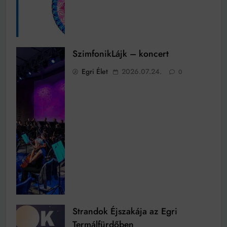
SzimfonikLájk – koncert
Egri Élet
2026.07.24.
0
Strandok Éjszakája az Egri
Termálfürdőben