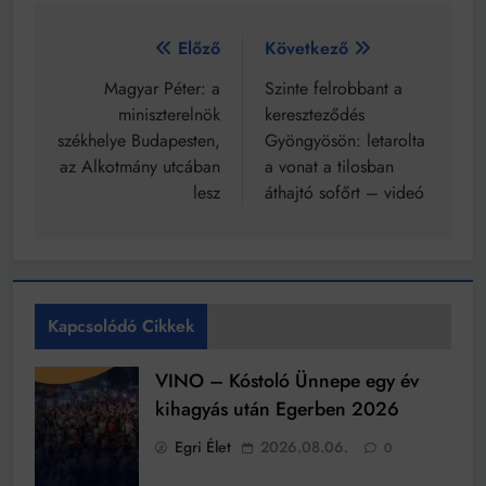
Bejegyzés
Előző
Következő
navigáció
Magyar Péter: a
Szinte felrobbant a
miniszterelnök
kereszteződés
székhelye Budapesten,
Gyöngyösön: letarolta
az Alkotmány utcában
a vonat a tilosban
lesz
áthajtó sofőrt – videó
Kapcsolódó Cikkek
VINO – Kóstoló Ünnepe egy év
kihagyás után Egerben 2026
Egri Élet
2026.08.06.
0