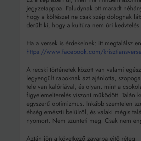
jegyzetappba. Faludynak ott maradt néhán
hogy a költészet ne csak szép dolognak lá
derült ki, hogy a kultúra nem úri kedvtelés
Ha a versek is érdekelnek: itt megtalálsz e
https://www.facebook.com/krisztiansverse
A recski történetek között van valami egés
legyengült raboknak azt ajánlotta, szopogas
tele van kalóriával, és olyan, mint a csok
figyelemelterelés viszont működött. Talán
egyszerű optimizmus. Inkább szemtelen szel
éhség emészti belülről, és valaki mégis tal
nyomort. Nem szünteti meg. Csak nem eng
Aztán jön a következő zavarba ejtő réteg.