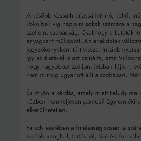
A később Kossuth díjassá lett író, költő, m
Pokolbéli víg napjaim sokak számára a nagy
szellem, szabadság. Csakhogy a kutatók tö
anyagként működött. Az anekdoták változta
jegyzőkönyvként tért vissza. Inkább nyersan
Így az életével is azt csinálta, amit Villon
hogy nagyobbat szóljon, jobban fájjon, e
nem mindig ugyanott állt a szobában. Néha
És itt jön a kérdés, amely miatt Faludy ma 
közben nem teljesen pontos? Egy emlékirat
elkerülhetetlen.
Faludy esetében a hitelesség sosem a szára
inkább hangból, tartásból, túlélési formábó