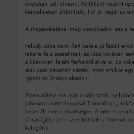
óvatosan kell olvasni. Költőként viszont 
kényelmesen eldöntsük, hol ér véget az emb
A magánéleténél még csúszósabb lesz a te
Faludy soha nem illett bele a jólfésült erk
takarta le a szerelmeit, és idős korában s
a kilencven feletti férfiaktól elvárja. Ez so
akik csak zavartan nézték, mint amikor e
igazat az ünnepi ebéden.
Bisexualitása ma már a róla szóló nyilváno
Johnson balett-táncossal Torontóban, mikö
használt erre a közelségre. A versek azon
társasági beszéd szeretett volna finomabb
kategória.