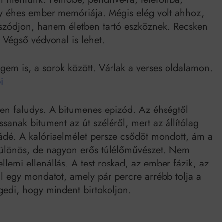
y éhes ember memóriája. Mégis elég volt ahhoz,
tszódjon, hanem életben tartó eszköznek. Recsken
. Végső védvonal is lehet.
ngem is, a sorok között. Várlak a verses oldalamon.
i
zen faludys. A bitumenes epizód. Az éhségtől
sanak bitument az út széléről, mert az állítólag
oládé. A kalóriaelmélet persze csődöt mondott, ám a
 különös, de nagyon erős túlélőművészet. Nem
lemi ellenállás. A test roskad, az ember fázik, az
ál egy mondatot, amely pár percre arrébb tolja a
edi, hogy mindent birtokoljon.