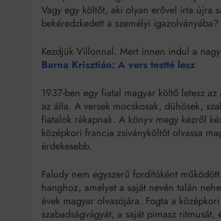
Vagy egy költőt, aki olyan erővel írta újra
bekéredzkedett a személyi igazolványába?
Bit
Kezdjük Villonnal. Mert innen indul a nagy
Barna Krisztián: A vers testté lesz
1937-ben egy fiatal magyar költő letesz az 
az álla. A versek mocskosak, dühösek, sz
fiatalok rákapnak. A könyv megy kézről kézr
középkori francia zsiványköltőt olvassa ma
érdekesebb.
Faludy nem egyszerű fordítóként működött. 
hanghoz, amelyet a saját nevén talán nehe
évek magyar olvasójára. Fogta a középkori k
szabadságvágyát, a saját pimasz ritmusát, é