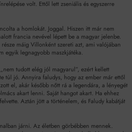
elépése volt. Ettől lett zseniális és egyszerre
ncolta a homlokát. Joggal. Hiszen itt már nem
halott francia nevével lépett be a magyar jelenbe.
része máig Villonként szereti azt, ami valójában
om egyik legnagyobb maszkjátéka.
„nem tudott elég jól magyarul”, ezért kellett
e túl jó. Annyira faludys, hogy az ember már ettől
ott el, akár később nőtt rá a legendára, a lényegét
olmács akart lenni. Saját hangot akart. Ha ehhez
felvette. Aztán jött a történelem, és Faludy kabátját
onalban járni. Az életben görbébben mennek.