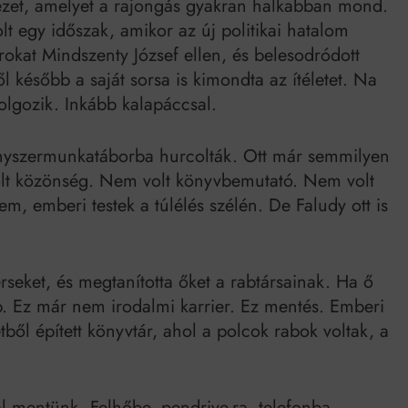
jezet, amelyet a rajongás gyakran halkabban mond.
lt egy időszak, amikor az új politikai hatalom
rokat Mindszenty József ellen, és belesodródott
később a saját sorsa is kimondta az ítéletet. Na
olgozik. Inkább kalapáccsal.
ényszermunkatáborba hurcolták. Ott már semmilyen
olt közönség. Nem volt könyvbemutató. Nem volt
lem, emberi testek a túlélés szélén. De Faludy ott is
verseket, és megtanította őket a rabtársainak. Ha ő
. Ez már nem irodalmi karrier. Ez mentés. Emberi
tből épített könyvtár, ahol a polcok rabok voltak, a
l mentünk. Felhőbe, pendrive-ra, telefonba,