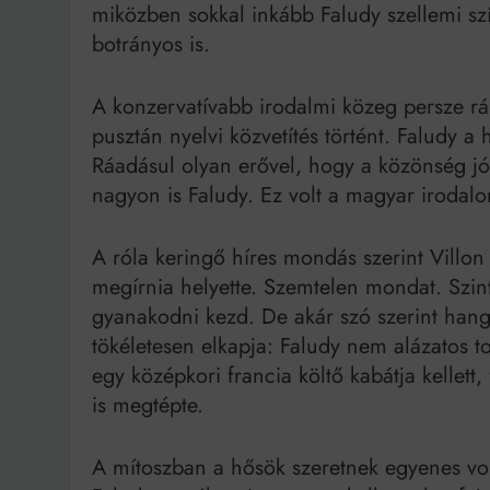
miközben sokkal inkább Faludy szellemi színr
botrányos is.
A konzervatívabb irodalmi közeg persze rá
pusztán nyelvi közvetítés történt. Faludy a 
Ráadásul olyan erővel, hogy a közönség jó 
nagyon is Faludy. Ez volt a magyar irodal
A róla keringő híres mondás szerint Villon 
megírnia helyette. Szemtelen mondat. Szint
gyanakodni kezd. De akár szó szerint hangz
tökéletesen elkapja: Faludy nem alázatos t
egy középkori francia költő kabátja kellett, 
is megtépte.
A mítoszban a hősök szeretnek egyenes v