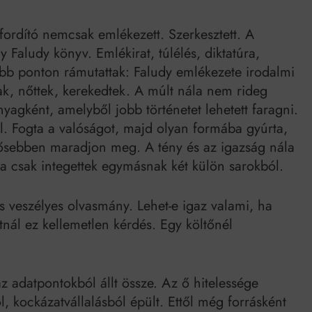
űfordító nemcsak emlékezett. Szerkesztett. A
 Faludy könyv. Emlékirat, túlélés, diktatúra,
bb ponton rámutattak: Faludy emlékezete irodalmi
k, nőttek, kerekedtek. A múlt nála nem rideg
yagként, amelyből jobb történetet lehetett faragni.
nal. Fogta a valóságot, majd olyan formába gyúrta,
rősebben maradjon meg. A tény és az igazság nála
 csak integettek egymásnak két külön sarokból.
is veszélyes olvasmány. Lehet-e igaz valami, ha
nál ez kellemetlen kérdés. Egy költőnél
z adatpontokból állt össze. Az ő hitelessége
l, kockázatvállalásból épült. Ettől még forrásként