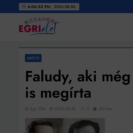
Skip
6:06:23 PM
2026.08.06.
to
content
Egri Élet
Friss hírek
KIKÖTŐ
Faludy, aki még 
is megírta
Egri Élet
2026.05.18.
0
20 Perc
Bit