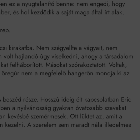
éppen ez a nyugtalanító benne: nem engedi, hogy
er, és hol kezdődik a saját maga által írt alak.
rep.
ölcsi kirakatba. Nem szégyellte a vágyait, nem
em volt hajlandó úgy viselkedni, ahogy a társadalom
kakat felháborított. Másokat szórakoztatott. Voltak,
gy öregúr nem a megfelelő hangerőn mondja ki az
s beszéd része. Hosszú ideig élt kapcsolatban Eric
zben a nyilvánosság gyakran óvatosabb szavakat
ban kevésbé szemérmesek. Ott lüktet az, amit a
an kezelni. A szerelem sem maradt nála illedelmes