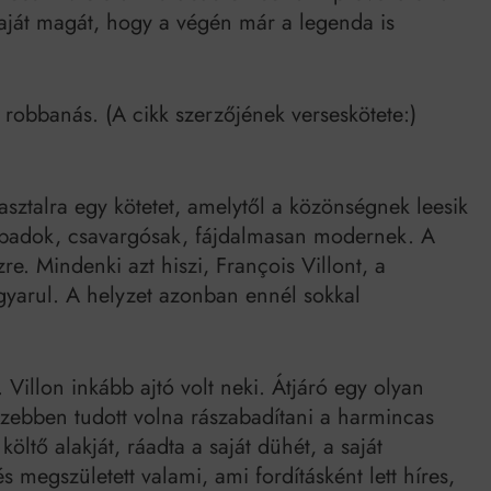
Mindenki a világot akarja uralni – de nem csak a 80-as években
 saját magát, hogy a végén már a legenda is
umenes lapostetők: a bevált technológia akkor működik, ha jól van felújítva
 robbanás. (A cikk szerzőjének verseskötete:)
asztalra egy kötetet, amelytől a közönségnek leesik
abadok, csavargósak, fájdalmasan modernek. A
e. Mindenki azt hiszi, François Villont, a
gyarul. A helyzet azonban ennél sokkal
Villon inkább ajtó volt neki. Átjáró egy olyan
zebben tudott volna rászabadítani a harmincas
öltő alakját, ráadta a saját dühét, a saját
s megszületett valami, ami fordításként lett híres,