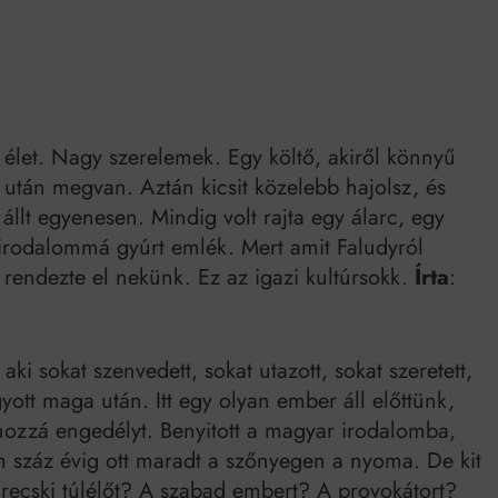
k szerint akár 5 százalékkal is nőhetnek a bérleti díjak a ponthatárhirdetés
után az egyetemi városokban
Munkácsy nem Krisztust szépítette meg: minket leplezett le
Ahol köszönnek, ott még van város
 élet. Nagy szerelemek. Egy költő, akiről könnyű
Amikor a Tetris boldogabbá tesz, mint a szerelem
után megvan. Aztán kicsit közelebb hajolsz, és
 állt egyenesen. Mindig volt rajta egy álarc, egy
Létezik tökéletes élet: Truman is elhitte
gy irodalommá gyúrt emlék. Mert amit Faludyról
Karinthy Frigyes: a zseni, aki belenézett a saját koponyájába
 rendezte el nekünk. Ez az igazi kultúrsokk.
Írta
:
Ki akarsz törni. De miből?
Az öregség nem csak ránc?
ki sokat szenvedett, sokat utazott, sokat szeretett,
tt maga után. Itt egy olyan ember áll előttünk,
Az ördög még mindig Pradát visel. De te miért öltözöl hozzá?
t hozzá engedélyt. Benyitott a magyar irodalomba,
m száz évig ott maradt a szőnyegen a nyoma. De kit
Móricz Zsigmond: falusi író vagy boncmester?
 recski túlélőt? A szabad embert? A provokátort?