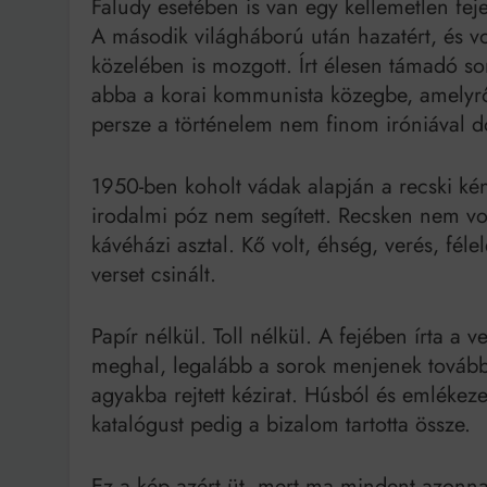
Faludy esetében is van egy kellemetlen fe
A második világháború után hazatért, és vo
közelében is mozgott. Írt élesen támadó so
abba a korai kommunista közegbe, amelyről 
persze a történelem nem finom iróniával d
1950-ben koholt vádak alapján a recski k
irodalmi póz nem segített. Recsken nem v
kávéházi asztal. Kő volt, éhség, verés, féle
verset csinált.
Papír nélkül. Toll nélkül. A fejében írta a 
meghal, legalább a sorok menjenek tovább
agyakba rejtett kézirat. Húsból és emlékeze
katalógust pedig a bizalom tartotta össze.
Ez a kép azért üt, mert ma mindent azonna