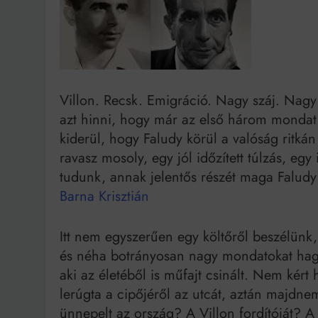
Ingatlanpiaci szakértő
Villon. Recsk. Emigráció. Nagy száj. Nagy
azt hinni, hogy már az első három mondat 
kiderül, hogy Faludy körül a valóság ritkán
ravasz mosoly, egy jól időzített túlzás, e
tudunk, annak jelentős részét maga Faludy
Barna Krisztián
Itt nem egyszerűen egy költőről beszélünk, a
és néha botrányosan nagy mondatokat hagyo
aki az életéből is műfajt csinált. Nem kér
lerúgta a cipőjéről az utcát, aztán majdne
ünnepelt az ország? A Villon fordítóját? A