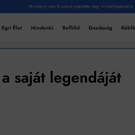
Munkácsy nem Krisztust szépítette meg: minket leplezett le
Ahol köszönnek, ott még van város
Egri Élet
Mindenki
Belföld
Gazdaság
Kékf
Amikor a Tetris boldogabbá tesz, mint a szerelem
Létezik tökéletes élet: Truman is elhitte
Karinthy Frigyes: a zseni, aki belenézett a saját koponyájába
Ki akarsz törni. De miből?
a saját legendáját
Az öregség nem csak ránc?
Az ördög még mindig Pradát visel. De te miért öltözöl hozzá?
Móricz Zsigmond: falusi író vagy boncmester?
Mindenki a világot akarja uralni – de nem csak a 80-as években
umenes lapostetők: a bevált technológia akkor működik, ha jól van felújítva