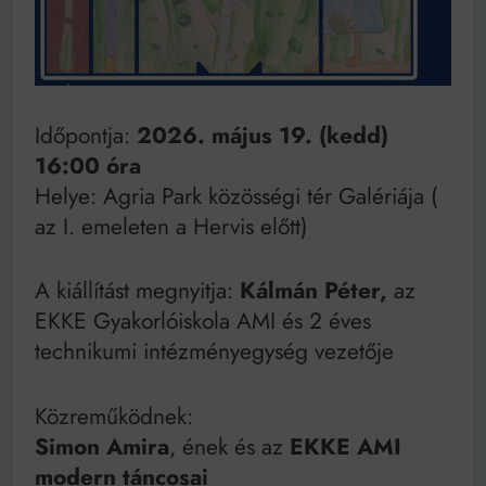
Mindenki a világot akarja uralni – de nem csak a 80-
as években
Bitumenes lapostetők: a bevált technológia akkor
működik, ha jól van felújítva
Időpontja:
2026. május 19
.
(kedd)
16:00 óra
Helye: Agria Park közösségi tér Galériája (
az I. emeleten a Hervis előtt)
A kiállítást megnyitja:
Kálmán Péter,
az
EKKE Gyakorlóiskola AMI és 2 éves
technikumi intézményegység vezetője
Közreműködnek:
Simon Amira
, ének és az
EKKE AMI
modern táncosai