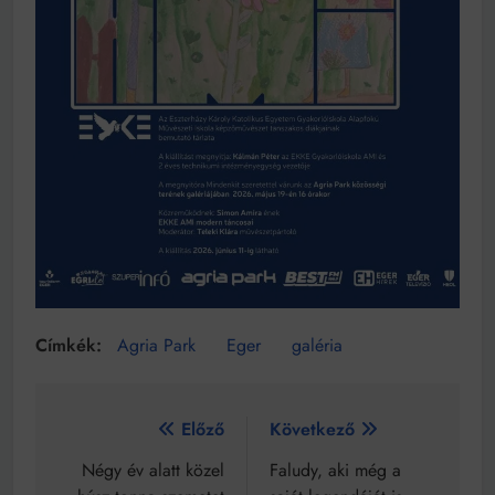
Agria Park
Eger
galéria
Bejegyzés
Előző
Következő
navigáció
Négy év alatt közel
Faludy, aki még a