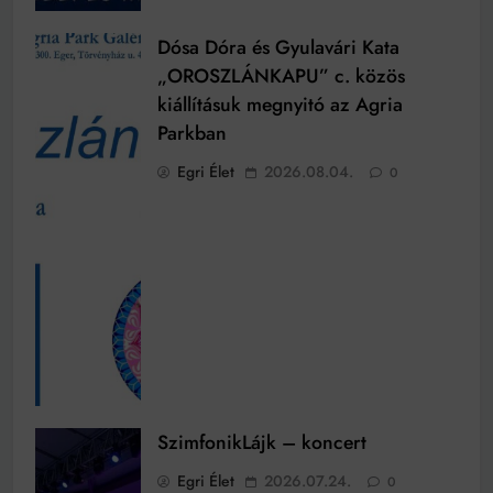
Dósa Dóra és Gyulavári Kata
„OROSZLÁNKAPU” c. közös
kiállításuk megnyitó az Agria
Parkban
Egri Élet
2026.08.04.
0
SzimfonikLájk – koncert
Egri Élet
2026.07.24.
0