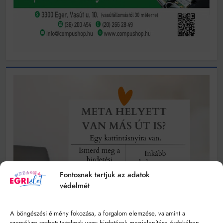
Fontosnak tartjuk az adatok
védelmét
A böngészési élmény fokozása, a forgalom elemzése, valamint a
személyre szabott tartalmak vagy hirdetések megjelenítése érdekében