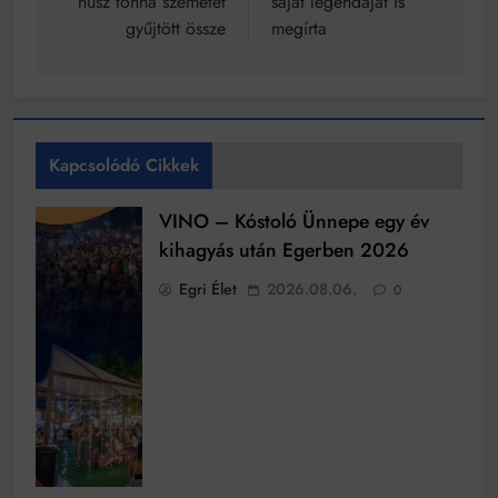
húsz tonna szemetet
saját legendáját is
gyűjtött össze
megírta
Kapcsolódó Cikkek
VINO – Kóstoló Ünnepe egy év
kihagyás után Egerben 2026
Egri Élet
2026.08.06.
0