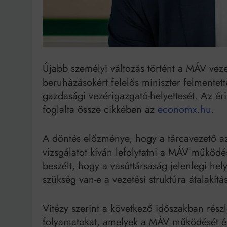
Bit
Újabb személyi változás történt a MÁV vez
beruházásokért felelős miniszter felmentett
gazdasági vezérigazgató-helyettesét. Az érin
foglalta össze cikkében az
economx.hu
.
A döntés előzménye, hogy a tárcavezető az
vizsgálatot kíván lefolytatni a MÁV működés
beszélt, hogy a vasúttársaság jelenlegi he
szükség van-e a vezetési struktúra átalakítá
Vitézy szerint a következő időszakban rész
folyamatokat, amelyek a MÁV működését éri