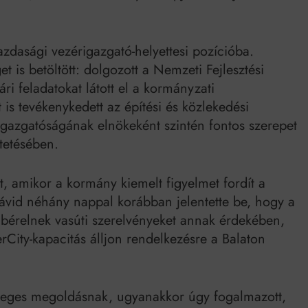
zdasági vezérigazgató-helyettesi pozícióba.
 is betöltött: dolgozott a Nemzeti Fejlesztési
ri feladatokat látott el a kormányzati
 is tevékenykedett az építési és közlekedési
igazgatóságának elnökeként szintén fontos szerepet
dtetésében.
t, amikor a kormány kiemelt figyelmet fordít a
 Dávid néhány nappal korábban jelentette be, hogy a
 bérelnek vasúti szerelvényeket annak érdekében,
City-kapacitás álljon rendelkezésre a Balaton
gleges megoldásnak, ugyanakkor úgy fogalmazott,