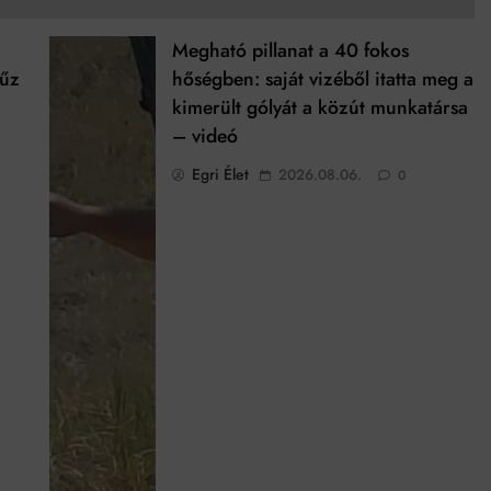
Megható pillanat a 40 fokos
tűz
hőségben: saját vizéből itatta meg a
kimerült gólyát a közút munkatársa
– videó
Egri Élet
2026.08.06.
0