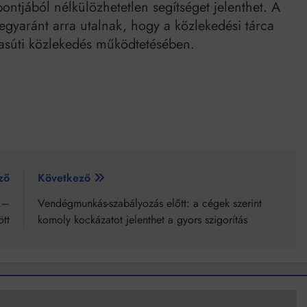
ntjából nélkülözhetetlen segítséget jelenthet. A
egyaránt arra utalnak, hogy a közlekedési tárca
 vasúti közlekedés működtetésében.
ző
Következő
 –
Vendégmunkás-szabályozás előtt: a cégek szerint
ött
komoly kockázatot jelenthet a gyors szigorítás