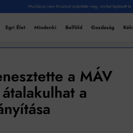
Munkácsy nem Krisztust szépítette meg: minket leplezett le
Ahol köszönnek, ott még van város
Egri Élet
Mindenki
Belföld
Gazdaság
Kék
Amikor a Tetris boldogabbá tesz, mint a szerelem
Létezik tökéletes élet: Truman is elhitte
Karinthy Frigyes: a zseni, aki belenézett a saját koponyájába
Ki akarsz törni. De miből?
enesztette a MÁV
Az öregség nem csak ránc?
 átalakulhat a
Az ördög még mindig Pradát visel. De te miért öltözöl hozzá?
ányítása
Móricz Zsigmond: falusi író vagy boncmester?
Mindenki a világot akarja uralni – de nem csak a 80-as években
umenes lapostetők: a bevált technológia akkor működik, ha jól van felújítva