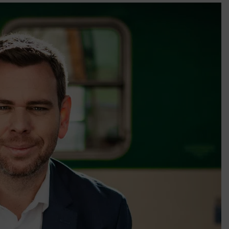
k szerint akár 5 százalékkal is nőhetnek a bérleti díjak a ponthatárhirdetés
után az egyetemi városokban
Munkácsy nem Krisztust szépítette meg: minket leplezett le
Ahol köszönnek, ott még van város
Amikor a Tetris boldogabbá tesz, mint a szerelem
Létezik tökéletes élet: Truman is elhitte
Karinthy Frigyes: a zseni, aki belenézett a saját koponyájába
Ki akarsz törni. De miből?
Az öregség nem csak ránc?
Az ördög még mindig Pradát visel. De te miért öltözöl hozzá?
Móricz Zsigmond: falusi író vagy boncmester?