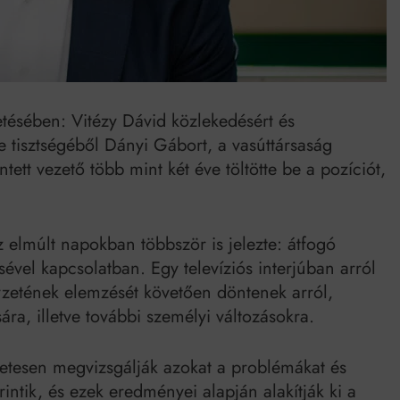
Mindenki a világot akarja uralni – de nem csak a 80-as években
umenes lapostetők: a bevált technológia akkor működik, ha jól van felújítva
etésében: Vitézy Dávid közlekedésért és
e tisztségéből Dányi Gábort, a vasúttársaság
tett vezető több mint két éve töltötte be a pozíciót,
 elmúlt napokban többször is jelezte: átfogó
ével kapcsolatban. Egy televíziós interjúban arról
lyzetének elemzését követően döntenek arról,
sára, illetve további személyi változásokra.
letesen megvizsgálják azokat a problémákat és
ntik, és ezek eredményei alapján alakítják ki a