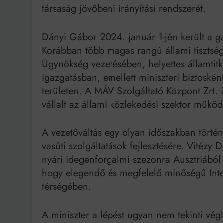
társaság jövőbeni irányítási rendszerét.
Dányi Gábor 2024. január 1-jén került a ga
Korábban több magas rangú állami tisztséget
Ügynökség vezetésében, helyettes államtitká
igazgatásban, emellett miniszteri biztosként
területen. A MÁV Szolgáltató Központ Zrt. 
vállalt az állami közlekedési szektor műkö
A vezetőváltás egy olyan időszakban történ
vasúti szolgáltatások fejlesztésére. Vitézy
nyári idegenforgalmi szezonra Ausztriából
hogy elegendő és megfelelő minőségű Inter
térségében.
A miniszter a lépést ugyan nem tekinti vé