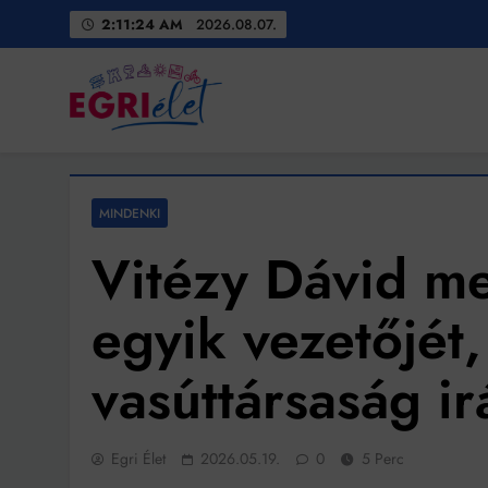
Skip
2:11:26 AM
2026.08.07.
to
content
Egri Élet
Friss hírek
MINDENKI
Vitézy Dávid m
egyik vezetőjét,
vasúttársaság ir
Egri Élet
2026.05.19.
0
5 Perc
Bit