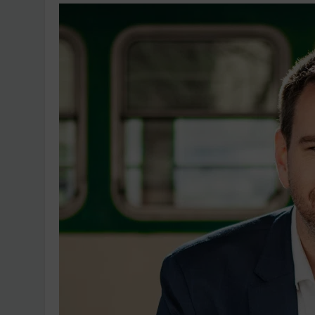
Ingatlanpiaci szakértő