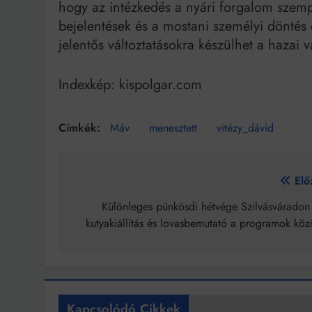
hogy az intézkedés a nyári forgalom szempo
bejelentések és a mostani személyi döntés 
jelentős változtatásokra készülhet a hazai
Indexkép: kispolgar.com
Máv
menesztett
vitézy_dávid
Bejegyzés
Elő
navigáció
Különleges pünkösdi hétvége Szilvásváradon
kutyakiállítás és lovasbemutató a programok köz
Kapcsolódó Cikkek