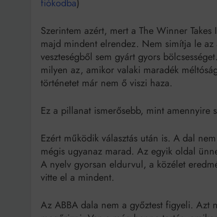
fiókodba
)
Szerintem azért, mert a The Winner Takes 
majd mindent elrendez. Nem simítja le az 
veszteségből sem gyárt gyors bölcsességet.
milyen az, amikor valaki maradék méltóság
történetet már nem ő viszi haza.
Ez a pillanat ismerősebb, mint amennyire s
Ezért működik választás után is. A dal nem
mégis ugyanaz marad. Az egyik oldal ünnepe
A nyelv gyorsan eldurvul, a közélet eredmén
vitte el a mindent.
Az ABBA dala nem a győztest figyeli. Azt n