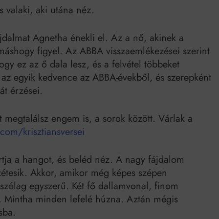
s valaki, aki utána néz.
ájdalmat Agnetha énekli el. Az a nő, akinek a
 máshogy figyel. Az ABBA visszaemlékezései szerint
ogy ez az ő dala lesz, és a felvétel többeket
 az egyik kedvence az ABBA-évekből, és szerepként
át érzései.
itt megtalálsz engem is, a sorok között. Várlak a
com/krisztiansversei
rtja a hangot, és beléd néz. A nagy fájdalom
zétesik. Akkor, amikor még képes szépen
látszólag egyszerű. Két fő dallamvonal, finom
s. Mintha minden lefelé húzna. Aztán mégis
sba.