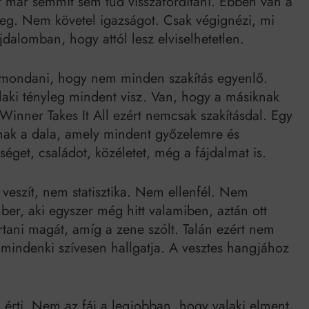
 már semmit sem tud visszafordítani. Ebben van a
eg. Nem követel igazságot. Csak végignézi, mi
dalomban, hogy attól lesz elviselhetetlen.
 kimondani, hogy nem minden szakítás egyenlő.
ki tényleg mindent visz. Van, hogy a másiknak
 Winner Takes It All ezért nemcsak szakításdal. Egy
ornak a dala, amely mindent győzelemre és
séget, családot, közéletet, még a fájdalmat is.
veszít, nem statisztika. Nem ellenfél. Nem
r, aki egyszer még hitt valamiben, aztán ott
tani magát, amíg a zene szólt. Talán ezért nem
t mindenki szívesen hallgatja. A vesztes hangjához
n érti. Nem az fáj a legjobban, hogy valaki elment.