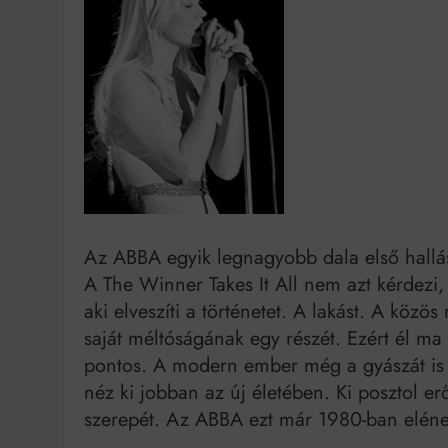
Ingatlanpiaci szakértő
Az ABBA egyik legnagyobb dala első hallásr
A The Winner Takes It All nem azt kérdezi,
aki elveszíti a történetet. A lakást. A köz
saját méltóságának egy részét. Ezért él ma
pontos. A modern ember még a gyászát is 
néz ki jobban az új életében. Ki posztol er
szerepét. Az ABBA ezt már 1980-ban eléne