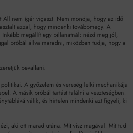
It All nem ígér vigaszt. Nem mondja, hogy az idő
asztalt azzal, hogy mindenki továbbmegy. A
 Inkább megállít egy pillanatnál: nézd meg jól,
gal próbál állva maradni, miközben tudja, hogy a
zeretjük bevallani.
 politikai. A győzelem és vereség lelki mechanikája
l. A másik próbál tartást találni a veszteségben.
ytáblává válik, és hirtelen mindenki azt figyeli, ki
ézi, aki ott marad utána. Mit visz magával. Mit tud