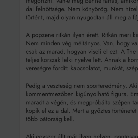
megőrizni. Van-e még benne tartás, amikor
dal felnőttsége. Nem könyörög. Nem hízel
történt, majd olyan nyugodtan áll meg a fáj
A popzene ritkán ilyen érett. Ritkán meri
Nem minden vég méltányos. Van, hogy vala
csak az marad, hogyan viseli el ezt. A The
teljes korszak lelki nyelve lett. Annak a k
vereségre fordít: kapcsolatot, munkát, szép
Pedig a veszteség nem sporteredmény. Aki 
kommentmezőben kigúnyolható figura. Embe
maradt a végén, és megpróbálta szépen tar
kopik el ez a dal. Mert a győztes történeté
több bátorság kell.
Aki egyszer állt már ilyen helyen, pontosa