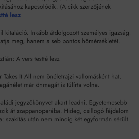
kításához kapcsolódik. (A cikk szerzőjének
tté lesz
l kitaláció. Inkább átdolgozott személyes igazság.
tatja meg, hanem a seb pontos hőmérsékletét.
tián: A vers testté lesz
 Takes It All nem önéletrajzi vallomásként hat.
agánélet már önmagát is túlírta volna.
családi jegyzőkönyvet akart leadni. Egyetemesebb
szik át szappanoperába. Hideg, csillogó fájdalom
ja: szakítás után nem mindig két egyformán sérült