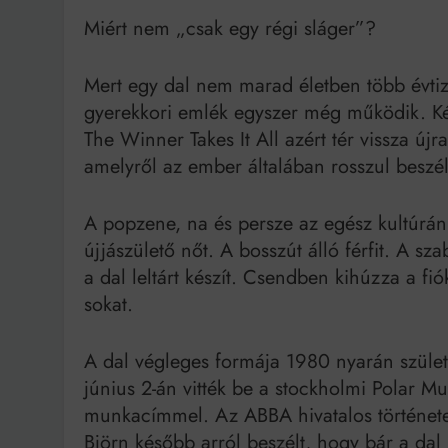
Miért nem „csak egy régi sláger”?
Bit
Mert egy dal nem marad életben több évtiz
gyerekkori emlék egyszer még működik. Két
The Winner Takes It All azért tér vissza új
amelyről az ember általában rosszul beszél
A popzene, na és persze az egész kultúránk
újjászülető nőt. A bosszút álló férfit. A s
a dal leltárt készít. Csendben kihúzza a fi
sokat.
A dal végleges formája 1980 nyarán szüle
június 2-án vitték be a stockholmi Polar M
munkacímmel. Az ABBA hivatalos története 
Björn később arról beszélt, hogy bár a dal