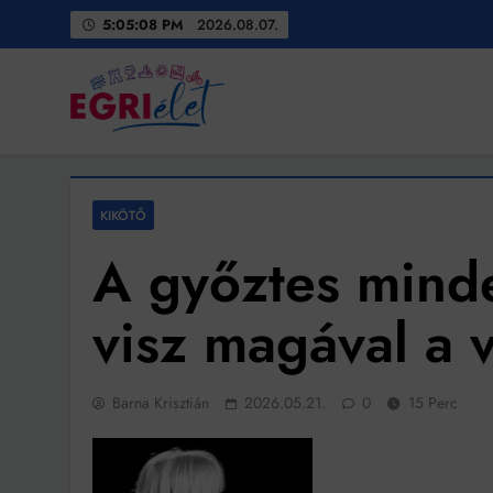
Skip
5:05:09 PM
2026.08.07.
to
content
Egri Élet
Friss hírek
KIKÖTŐ
A győztes minde
visz magával a 
Barna Krisztián
2026.05.21.
0
15 Perc
Bit