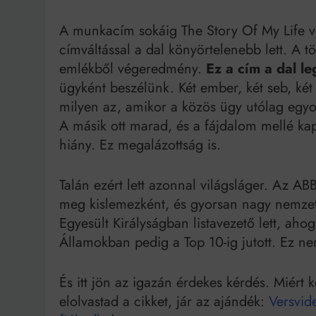
A munkacím sokáig The Story Of My Life vol
címváltással a dal könyörtelenebb lett. A t
emlékből végeredmény.
Ez a cím a dal l
ügyként beszélünk. Két ember, két seb, két 
milyen az, amikor a közös ügy utólag egyol
A másik ott marad, és a fájdalom mellé ka
hiány. Ez megalázottság is.
Talán ezért lett azonnal világsláger. Az ABB
meg kislemezként, és gyorsan nagy nemzetköz
Egyesült Királyságban listavezető lett, aho
Államokban pedig a Top 10-ig jutott. Ez ne
És itt jön az igazán érdekes kérdés. Miért 
elolvastad a cikket, jár az ajándék:
Versvid