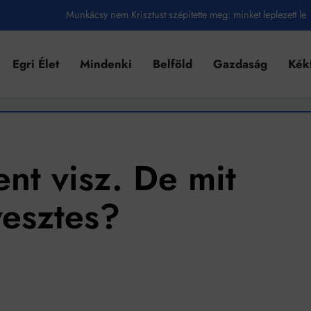
Munkácsy nem Krisztust szépítette meg: minket leplezett le
Ahol köszönnek, ott még van város
Egri Élet
Mindenki
Belföld
Gazdaság
Kék
Amikor a Tetris boldogabbá tesz, mint a szerelem
Létezik tökéletes élet: Truman is elhitte
Karinthy Frigyes: a zseni, aki belenézett a saját koponyájába
Ki akarsz törni. De miből?
nt visz. De mit
Az öregség nem csak ránc?
vesztes?
Az ördög még mindig Pradát visel. De te miért öltözöl hozzá?
Móricz Zsigmond: falusi író vagy boncmester?
Mindenki a világot akarja uralni – de nem csak a 80-as években
umenes lapostetők: a bevált technológia akkor működik, ha jól van felújítva