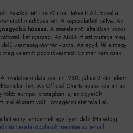
t. Később lett The Winner Takes It All. Ezzel a
örténetből mérkőzés lett. A kapcsolatból pálya. Az
egnagyobb húzása.
A szerelemről általában közös
változat, két igazság. Az ABBA itt azt mutatja meg,
dalú veszteségként tér vissza. Az egyik fél elmegy.
p még valamit: pozícióvesztést. Ez már nem csak
A hivatalos oldala szerint 1980. július 21-én jelent
i siker lett. Az Official Charts adatai szerint az
gy több európai országban is, az Egyesült
m mellékszám volt. Tömegérzületet talált el.
kellett ennyi embernek egy ilyen dal? (Ha eddig
eók és versdekódolások mentése az e-mail