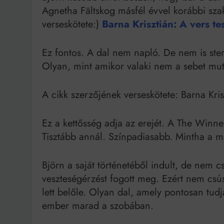
Agnetha Fältskog másfél évvel korábbi sza
verseskötete:)
Barna Krisztián: A vers tes
Ez fontos. A dal nem napló. De nem is steri
Olyan, mint amikor valaki nem a sebet mu
A cikk szerzőjének verseskötete: Barna Krisz
Ez a kettősség adja az erejét. A The Winner
Tisztább annál. Színpadiasabb. Mintha a m
Björn a saját történetéből indult, de nem 
veszteségérzést fogott meg. Ezért nem csú
lett belőle. Olyan dal, amely pontosan tud
ember marad a szobában.