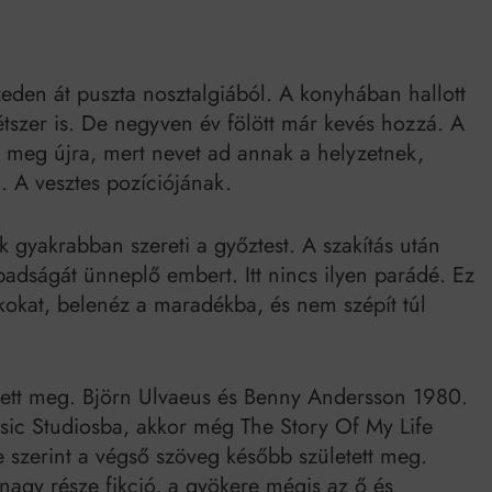
Mindenki a világot akarja uralni – de nem csak a 80-as években
umenes lapostetők: a bevált technológia akkor működik, ha jól van felújítva
eden át puszta nosztalgiából. A konyhában hallott
szer is. De negyven év fölött már kevés hozzá. A
ra meg újra, mert nevet ad annak a helyzetnek,
. A vesztes pozíciójának.
 gyakrabban szereti a győztest. A szakítás után
zabadságát ünneplő embert. Itt nincs ilyen parádé. Ez
ókokat, belenéz a maradékba, és nem szépít túl
tett meg. Björn Ulvaeus és Benny Andersson 1980.
usic Studiosba, akkor még The Story Of My Life
szerint a végső szöveg később született meg.
 nagy része fikció, a gyökere mégis az ő és