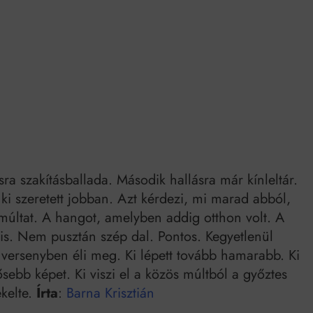
k szerint akár 5 százalékkal is nőhetnek a bérleti díjak a ponthatárhirdetés
után az egyetemi városokban
Munkácsy nem Krisztust szépítette meg: minket leplezett le
Ahol köszönnek, ott még van város
Amikor a Tetris boldogabbá tesz, mint a szerelem
Létezik tökéletes élet: Truman is elhitte
Karinthy Frigyes: a zseni, aki belenézett a saját koponyájába
a szakításballada. Második hallásra már kínleltár.
 ki szeretett jobban. Azt kérdezi, mi marad abból,
Ki akarsz törni. De miből?
ös múltat. A hangot, amelyben addig otthon volt. A
Az öregség nem csak ránc?
 is. Nem pusztán szép dal. Pontos. Kegyetlenül
versenyben éli meg. Ki lépett tovább hamarabb. Ki
Az ördög még mindig Pradát visel. De te miért öltözöl hozzá?
ősebb képet. Ki viszi el a közös múltból a győztes
Móricz Zsigmond: falusi író vagy boncmester?
kelte.
Írta
:
Barna Krisztián