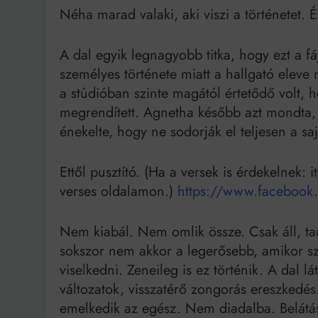
Néha marad valaki, aki viszi a történetet. É
A dal egyik legnagyobb titka, hogy ezt a f
személyes története miatt a hallgató eleve
a stúdióban szinte magától értetődő volt, h
megrendített. Agnetha később azt mondta,
énekelte, hogy ne sodorják el teljesen a saj
Ettől pusztító. (Ha a versek is érdekelnek: 
verses oldalamon.)
https://www.facebook.
Nem kiabál. Nem omlik össze. Csak áll, ta
sokszor nem akkor a legerősebb, amikor s
viselkedni. Zeneileg is ez történik. A dal 
változatok, visszatérő zongorás ereszkedé
emelkedik az egész. Nem diadalba. Belátá