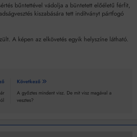
és bűntettével vádolja a büntetett előéletű férfit,
dságvesztés kiszabására tett indítványt pártfogó
ült. A képen az elkövetés egyik helyszíne látható.
ző
Következő
ár
A győztes mindent visz. De mit visz magával a
ól
vesztes?