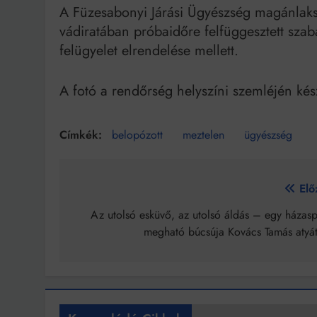
A Füzesabonyi Járási Ügyészség magánlaksért
vádiratában próbaidőre felfüggesztett szaba
felügyelet elrendelése mellett.
A fotó a rendőrség helyszíni szemléjén kész
belopózott
meztelen
ügyészség
Bejegyzés
Elő
navigáció
Az utolsó esküvő, az utolsó áldás – egy házasp
megható búcsúja Kovács Tamás atyát