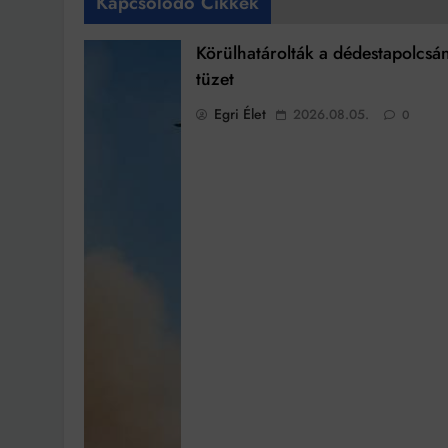
Kapcsolódó Cikkek
Körülhatárolták a dédestapolcsá
tüzet
Egri Élet
2026.08.05.
0