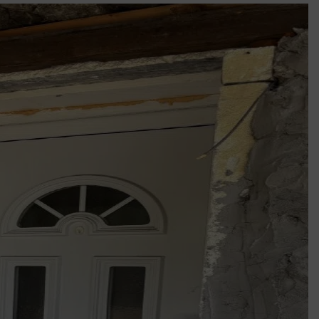
k szerint akár 5 százalékkal is nőhetnek a bérleti díjak a ponthatárhirdetés
után az egyetemi városokban
Munkácsy nem Krisztust szépítette meg: minket leplezett le
Ahol köszönnek, ott még van város
Amikor a Tetris boldogabbá tesz, mint a szerelem
Létezik tökéletes élet: Truman is elhitte
Karinthy Frigyes: a zseni, aki belenézett a saját koponyájába
Ki akarsz törni. De miből?
Az öregség nem csak ránc?
Az ördög még mindig Pradát visel. De te miért öltözöl hozzá?
Móricz Zsigmond: falusi író vagy boncmester?