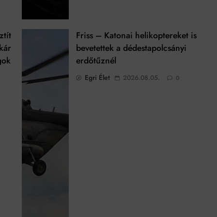
ztít
Friss – Katonai helikoptereket is
kár
bevetettek a dédestapolcsányi
gok
erdőtűznél
Egri Élet
2026.08.05.
0