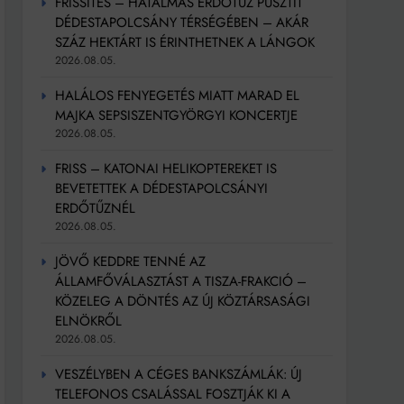
FRISSÍTÉS – HATALMAS ERDŐTŰZ PUSZTÍT
DÉDESTAPOLCSÁNY TÉRSÉGÉBEN – AKÁR
SZÁZ HEKTÁRT IS ÉRINTHETNEK A LÁNGOK
2026.08.05.
HALÁLOS FENYEGETÉS MIATT MARAD EL
MAJKA SEPSISZENTGYÖRGYI KONCERTJE
2026.08.05.
FRISS – KATONAI HELIKOPTEREKET IS
BEVETETTEK A DÉDESTAPOLCSÁNYI
ERDŐTŰZNÉL
2026.08.05.
JÖVŐ KEDDRE TENNÉ AZ
ÁLLAMFŐVÁLASZTÁST A TISZA-FRAKCIÓ –
KÖZELEG A DÖNTÉS AZ ÚJ KÖZTÁRSASÁGI
ELNÖKRŐL
2026.08.05.
VESZÉLYBEN A CÉGES BANKSZÁMLÁK: ÚJ
TELEFONOS CSALÁSSAL FOSZTJÁK KI A