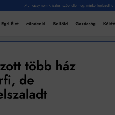
Munkácsy nem Krisztust szépítette meg: minket leplezett le
Ahol köszönnek, ott még van város
Egri Élet
Mindenki
Belföld
Gazdaság
Kékf
Amikor a Tetris boldogabbá tesz, mint a szerelem
Létezik tökéletes élet: Truman is elhitte
Karinthy Frigyes: a zseni, aki belenézett a saját koponyájába
Ki akarsz törni. De miből?
zott több ház
Az öregség nem csak ránc?
fi, de
Az ördög még mindig Pradát visel. De te miért öltözöl hozzá?
lszaladt
Móricz Zsigmond: falusi író vagy boncmester?
Mindenki a világot akarja uralni – de nem csak a 80-as években
umenes lapostetők: a bevált technológia akkor működik, ha jól van felújítva