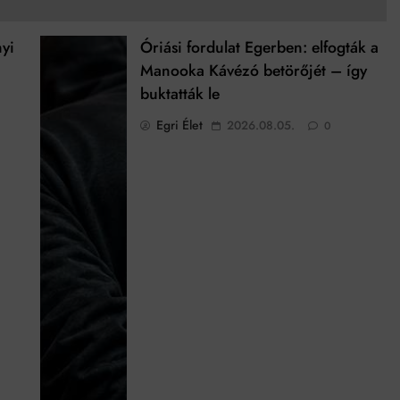
nyi
Óriási fordulat Egerben: elfogták a
Manooka Kávézó betörőjét – így
buktatták le
Egri Élet
2026.08.05.
0