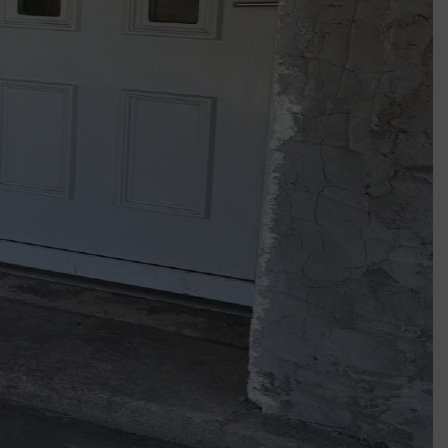
Mindenki a világot akarja uralni – de nem csak a 80-as években
umenes lapostetők: a bevált technológia akkor működik, ha jól van felújítva