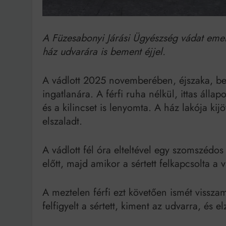
A Füzesabonyi Járási Ügyészség vádat emelt 
ház udvarára is bement éjjel.
A vádlott 2025 novemberében, éjszaka, be
ingatlanára. A férfi ruha nélkül, ittas áll
és a kilincset is lenyomta. A ház lakója kij
elszaladt.
A vádlott fél óra elteltével egy szomszédos
előtt, majd amikor a sértett felkapcsolta a v
A meztelen férfi ezt követően ismét vissza
felfigyelt a sértett, kiment az udvarra, és e