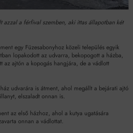
azzal a férfival szemben, aki ittas állapotban két
ment egy Füzesabonyhoz közeli település egyik
apotban lopakodott az udvarra, bekopogott a házba,
ött az ajtón a kopogás hangjára, de a vádlott
 ház udvarára is átment, ahol megállt a bejárati ajtó
illanyt, elszaladt onnan is.
ment az első házhoz, ahol a kutya ugatására
lzavarta onnan a vádlottat.