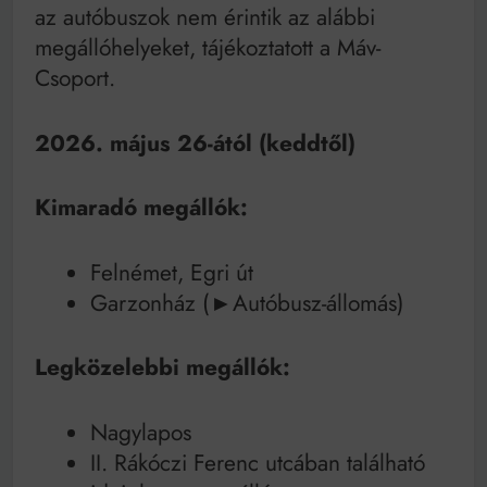
Mindenki a világot akarja uralni – de nem csak a 80-
az autóbuszok nem érintik az alábbi
as években
megállóhelyeket, tájékoztatott a Máv-
Bitumenes lapostetők: a bevált technológia akkor
működik, ha jól van felújítva
Csoport.
2026. május 26-ától (keddtől)
Kimaradó megállók:
Felnémet, Egri út
Garzonház (►Autóbusz-állomás)
Legközelebbi megállók:
Nagylapos
II. Rákóczi Ferenc utcában található