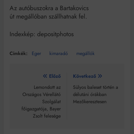
Az autóbuszokra a Bartakovics
út megállóban szállhatnak fel.
Indexkép: depositphotos
Eger
kimaradó
megállók
Bejegyzés
Előző
Következő
navigáció
Lemondott az
Súlyos baleset történ a
Országos Vérellátó
délutáni órákban
Szolgálat
Mezőkeresztesen
főigazgatója, Bayer
Zsolt felesége