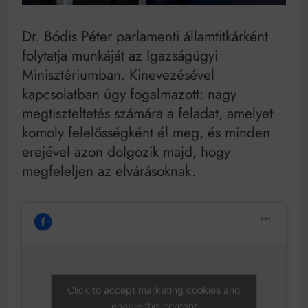
Mindenki a világot akarja uralni – de nem csak a 80-
as években
Bitumenes lapostetők: a bevált technológia akkor
Dr. Bódis Péter parlamenti államtitkárként
működik, ha jól van felújítva
folytatja munkáját az Igazságügyi
Minisztériumban. Kinevezésével
kapcsolatban úgy fogalmazott: nagy
megtiszteltetés számára a feladat, amelyet
komoly felelősségként él meg, és minden
erejével azon dolgozik majd, hogy
megfeleljen az elvárásoknak.
Click to accept marketing cookies and
enable this content