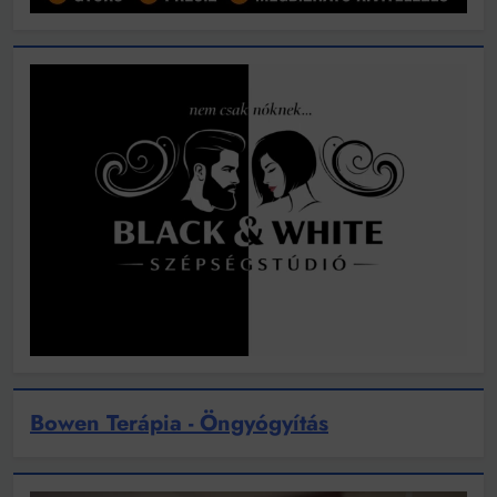
Bowen Terápia - Öngyógyítás