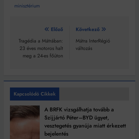
minisztérium
Bejegyzés
Előző
Következő
navigáció
Tragédia a Mátrában:
Mátra InterRégió
23 éves motoros halt
változás
meg a 24-es főúton
Kapcsolódó Cikkek
A BRFK vizsgálhatja tovább a
Szijjártó Péter–BYD ügyet,
vesztegetés gyanúja miatt érkezett
bejelentés