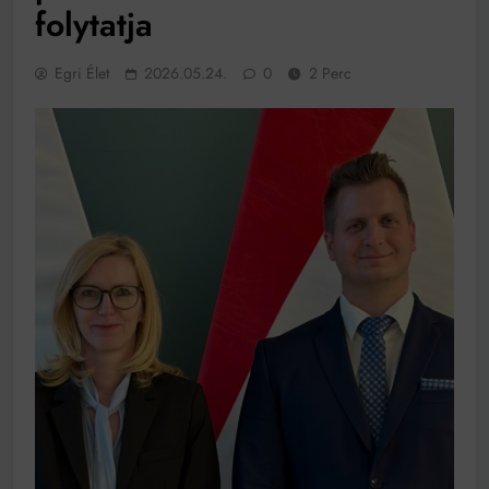
működik, ha jól van felújítva
folytatja
Ingatlanpiaci szakértők szerint akár 5 százalékkal is
nőhetnek a bérleti díjak a ponthatárhirdetés után az
egyetemi városokban
Egri Élet
2026.05.24.
0
2 Perc
Munkácsy nem Krisztust szépítette meg: minket
leplezett le
Ahol köszönnek, ott még van város
Amikor a Tetris boldogabbá tesz, mint a szerelem
Létezik tökéletes élet: Truman is elhitte
Karinthy Frigyes: a zseni, aki belenézett a saját
koponyájába
Ki akarsz törni. De miből?
Az öregség nem csak ránc?
Az ördög még mindig Pradát visel. De te miért öltözöl
hozzá?
Móricz Zsigmond: falusi író vagy boncmester?