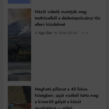
Nézői videók mutatják meg
testközelből a dédestapolcsányi tűz
elleni küzdelmet
Egri Élet
2026.08.06.
0
Megható pillanat a 40 fokos
hőségben: saját vizéből itatta meg
a kimerült gólyát a közút
munkatársa – videó