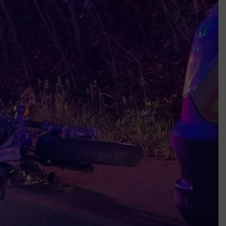
k szerint akár 5 százalékkal is nőhetnek a bérleti díjak a ponthatárhirdetés
után az egyetemi városokban
Munkácsy nem Krisztust szépítette meg: minket leplezett le
Ahol köszönnek, ott még van város
Amikor a Tetris boldogabbá tesz, mint a szerelem
Létezik tökéletes élet: Truman is elhitte
Karinthy Frigyes: a zseni, aki belenézett a saját koponyájába
Ki akarsz törni. De miből?
Az öregség nem csak ránc?
Az ördög még mindig Pradát visel. De te miért öltözöl hozzá?
Móricz Zsigmond: falusi író vagy boncmester?