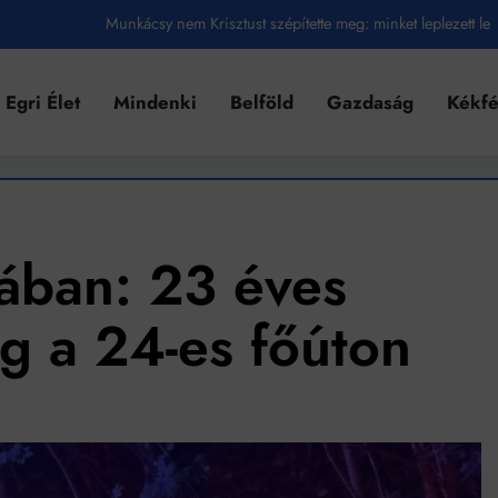
Munkácsy nem Krisztust szépítette meg: minket leplezett le
Ahol köszönnek, ott még van város
Egri Élet
Mindenki
Belföld
Gazdaság
Kékf
Amikor a Tetris boldogabbá tesz, mint a szerelem
Létezik tökéletes élet: Truman is elhitte
Karinthy Frigyes: a zseni, aki belenézett a saját koponyájába
Ki akarsz törni. De miből?
ában: 23 éves
Az öregség nem csak ránc?
g a 24-es főúton
Az ördög még mindig Pradát visel. De te miért öltözöl hozzá?
Móricz Zsigmond: falusi író vagy boncmester?
Mindenki a világot akarja uralni – de nem csak a 80-as években
umenes lapostetők: a bevált technológia akkor működik, ha jól van felújítva