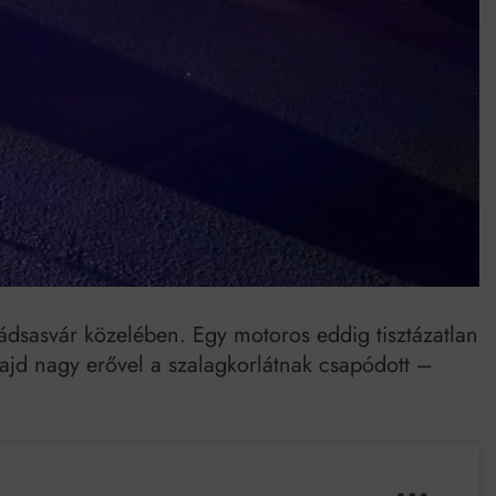
Mindenki a világot akarja uralni – de nem csak a 80-as években
umenes lapostetők: a bevált technológia akkor működik, ha jól van felújítva
rádsasvár közelében. Egy motoros eddig tisztázatlan
majd nagy erővel a szalagkorlátnak csapódott –