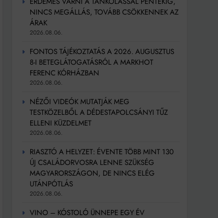
ÉRDEMES VÁRNI A TANKOLÁSSAL PÉNTEKIG,
NINCS MEGÁLLÁS, TOVÁBB CSÖKKENNEK AZ
ÁRAK
2026.08.06.
FONTOS TÁJÉKOZTATÁS A 2026. AUGUSZTUS
8-I BETEGLÁTOGATÁSRÓL A MARKHOT
FERENC KÓRHÁZBAN
2026.08.06.
NÉZŐI VIDEÓK MUTATJÁK MEG
TESTKÖZELBŐL A DÉDESTAPOLCSÁNYI TŰZ
ELLENI KÜZDELMET
2026.08.06.
RIASZTÓ A HELYZET: ÉVENTE TÖBB MINT 130
ÚJ CSALÁDORVOSRA LENNE SZÜKSÉG
MAGYARORSZÁGON, DE NINCS ELÉG
UTÁNPÓTLÁS
2026.08.06.
VINO – KÓSTOLÓ ÜNNEPE EGY ÉV