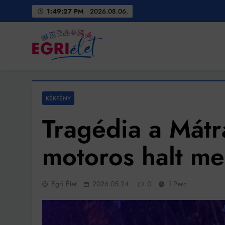
Skip
1:49:29 PM
2026.08.06.
to
content
Egri Élet
Friss hírek
KÉKFÉNY
Tragédia a Mátr
motoros halt me
Egri Élet
2026.05.24.
0
1 Perc
Bit