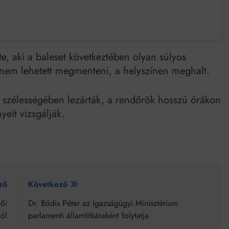
e, aki a baleset következtében olyan súlyos
r nem lehetett megmenteni, a helyszínen meghalt.
jes szélességében lezárták, a rendőrök hosszú órákon
yeit vizsgálják.
ző
Következő
ői
Dr. Bódis Péter az Igazságügyi Minisztérium
tól
parlamenti államtitkáraként folytatja