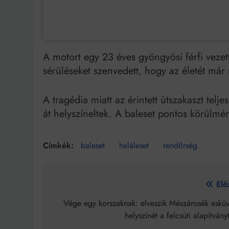
A motort egy 23 éves gyöngyösi férfi vezett
sérüléseket szenvedett, hogy az életét má
A tragédia miatt az érintett útszakaszt tel
át helyszíneltek. A baleset pontos körülmén
baleset
haláleset
rendőrség
Bejegyzés
Elő
navigáció
Vége egy korszaknak: elveszik Mészárosék esküv
helyszínét a felcsúti alapítvány