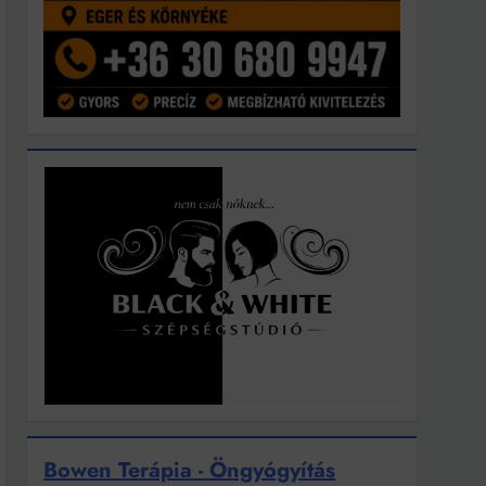
Bowen Terápia - Öngyógyítás