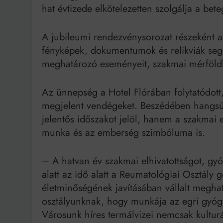
hat évtizede elkötelezetten szolgálja a bet
A jubileumi rendezvénysorozat részeként az
fényképek, dokumentumok és relikviák segít
meghatározó eseményeit, szakmai mérföldkö
Az ünnepség a Hotel Flórában folytatódott,
megjelent vendégeket. Beszédében hangsú
jelentős időszakot jelöl, hanem a szakmai e
munka és az emberség szimbóluma is.
– A hatvan év szakmai elhivatottságot, gyó
alatt az idő alatt a Reumatológiai Osztál
életminőségének javításában vállalt megha
osztályunknak, hogy munkája az egri gyóg
Városunk híres termálvizei nemcsak kulturá