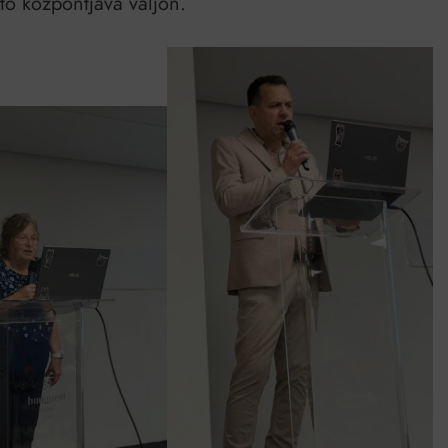
tó központjává váljon.