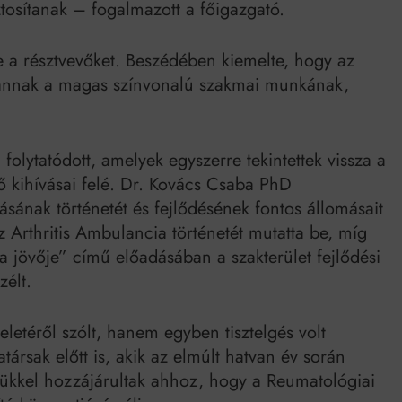
tosítanak – fogalmazott a főigazgató.
 a résztvevőket. Beszédében kiemelte, hogy az
a annak a magas színvonalú szakmai munkának,
olytatódott, amelyek egyszerre tekintettek vissza a
ő kihívásai felé. Dr. Kovács Csaba PhD
ásának történetét és fejlődésének fontos állomásait
z Arthritis Ambulancia történetét mutatta be, míg
 jövője” című előadásában a szakterület fejlődési
zélt.
letéről szólt, hanem egyben tisztelgés volt
rsak előtt is, akik az elmúlt hatvan év során
gükkel hozzájárultak ahhoz, hogy a Reumatológiai