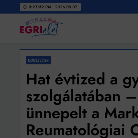
Skip
3:27:33 PM
2026.08.07.
to
content
Egri Élet
Friss hírek
EGÉSZSÉG+
Hat évtized a g
szolgálatában –
ünnepelt a Mar
Reumatológiai O
Bit