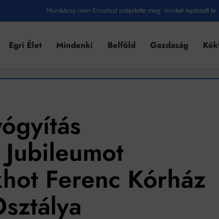
Ahol köszönnek, ott még van város
Amikor a Tetris boldogabbá tesz, mint a szerelem
Egri Élet
Mindenki
Belföld
Gazdaság
Kék
Létezik tökéletes élet: Truman is elhitte
Karinthy Frigyes: a zseni, aki belenézett a saját koponyájába
Ki akarsz törni. De miből?
yógyítás
Az öregség nem csak ránc?
Az ördög még mindig Pradát visel. De te miért öltözöl hozzá?
 Jubileumot
Móricz Zsigmond: falusi író vagy boncmester?
khot Ferenc Kórház
Mindenki a világot akarja uralni – de nem csak a 80-as években
sztálya
umenes lapostetők: a bevált technológia akkor működik, ha jól van felújítva