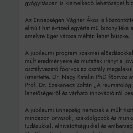
gyógyításban is kiemelkedő lehetőséget biz
Az ünnepségen Vágner Ákos is köszöntötte
elmúlt hat évtized egyértelmű bizonyíték
amelyre Eger városa méltán lehet büszke.
A jubileumi program szakmai előadásokkal f
múlt eredményeire és mutattak irányt a jöv
osztályvezető főorvos az osztály megalakul
ismertette. Dr. Nagy Katalin PhD főorvos a
Prof. Dr. Szekanecz Zoltán „A reumatológia
lehetőségeiről és várható innovációiról bes
A jubileumi ünnepség nemcsak a múlt tiszte
mindazon orvosok, szakdolgozók és munkatá
tudásukkal, elhivatottságukkal és embersé