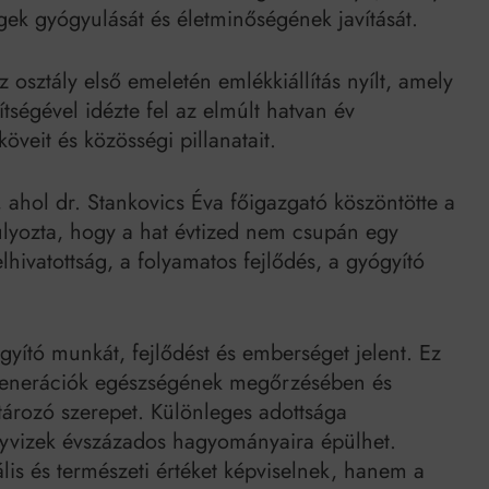
egek gyógyulását és életminőségének javítását.
 osztály első emeletén emlékkiállítás nyílt, amely
ségével idézte fel az elmúlt hatvan év
veit és közösségi pillanatait.
 ahol dr. Stankovics Éva főigazgató köszöntötte a
lyozta, hogy a hat évtized nem csupán egy
lhivatottság, a folyamatos fejlődés, a gyógyító
gyító munkát, fejlődést és emberséget jelent. Ez
y generációk egészségének megőrzésében és
tározó szerepet. Különleges adottsága
yvizek évszázados hagyományaira épülhet.
lis és természeti értéket képviselnek, hanem a