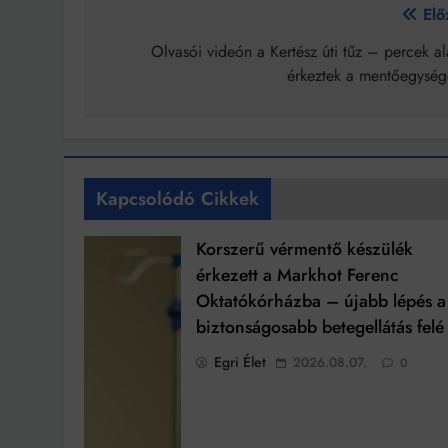
Bejegyzés
Elő
navigáció
Olvasói videón a Kertész úti tűz – percek al
érkeztek a mentőegység
Kapcsolódó Cikkek
Korszerű vérmentő készülék
érkezett a Markhot Ferenc
Oktatókórházba – újabb lépés a
biztonságosabb betegellátás felé
Egri Élet
2026.08.07.
0