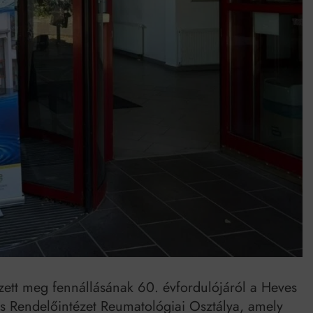
umenes lapostetők: a bevált technológia akkor működik, ha jól van felújítva
zett meg fennállásának 60. évfordulójáról a Heves
 Rendelőintézet Reumatológiai Osztálya, amely