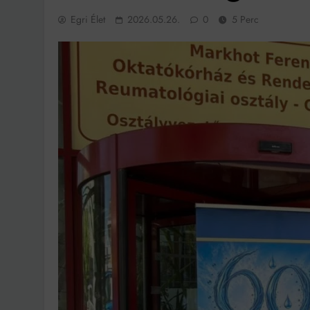
Ingatlanpiaci szakértő
Egri Élet
2026.05.26.
0
5 Perc