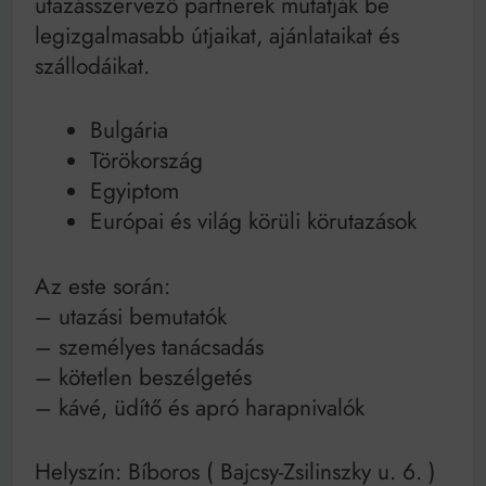
utazásszervező partnerek mutatják be
Mindenki a világot akarja uralni – de nem csak a 80-
as években
legizgalmasabb útjaikat, ajánlataikat és
Bitumenes lapostetők: a bevált technológia akkor
szállodáikat.
működik, ha jól van felújítva
Bulgária
Törökország
Egyiptom
Európai és világ körüli körutazások
Az este során:
– utazási bemutatók
– személyes tanácsadás
– kötetlen beszélgetés
– kávé, üdítő és apró harapnivalók
Helyszín: Bíboros ( Bajcsy-Zsilinszky u. 6. )