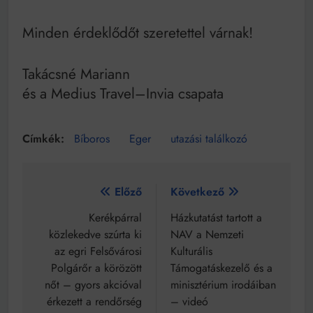
Minden érdeklődőt szeretettel várnak!
Takácsné Mariann
és a Medius Travel–Invia csapata
Bíboros
Eger
utazási találkozó
Bejegyzés
Előző
Következő
navigáció
Kerékpárral
Házkutatást tartott a
közlekedve szúrta ki
NAV a Nemzeti
az egri Felsővárosi
Kulturális
Polgárőr a körözött
Támogatáskezelő és a
nőt – gyors akcióval
minisztérium irodáiban
érkezett a rendőrség
– videó