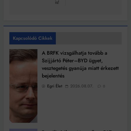
is!
Kapcsolódó Cikkek
A BRFK vizsgálhatja tovább a
Szijjártó Péter–BYD ügyet,
vesztegetés gyanúja miatt érkezett
bejelentés
Egri Élet
2026.08.07.
0