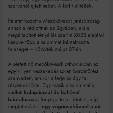
Mindenki a világot akarja uralni – de nem csak a 80-
szervénél ejtett sebet. A férfit elítélték.
as években
Bitumenes lapostetők: a bevált technológia akkor
működik, ha jól van felújítva
Ítéletet hozott a Mezőkövesdi Járásbíróság
annak a vádlottnak az ügyében, aki a
megállapított tényállás szerint 2025 elejétől
kezdve több alkalommal bántalmazta
feleségét – közölték május 27-én.
A sértett nő mezőkövesdi otthonukban az
egyik ilyen veszekedés során bordatörést
szenvedett, amikor a férje az ágy fa
részének lökte. Egy másik alkalommal a
vádlott
kalapáccsal és baltával
bántalmazta
, fenyegette a sértettet, míg
megint máskor
egy vágóeszközzel a nő