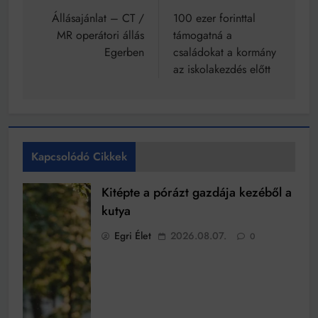
navigáció
Állásajánlat – CT /
100 ezer forinttal
MR operátori állás
támogatná a
Egerben
családokat a kormány
az iskolakezdés előtt
Kapcsolódó Cikkek
Kitépte a pórázt gazdája kezéből a
kutya
Egri Élet
2026.08.07.
0