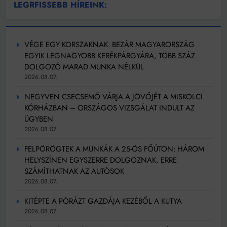
LEGRFISSEBB HÍREINK:
VÉGE EGY KORSZAKNAK: BEZÁR MAGYARORSZÁG
EGYIK LEGNAGYOBB KERÉKPÁRGYÁRA, TÖBB SZÁZ
DOLGOZÓ MARAD MUNKA NÉLKÜL
2026.08.07.
NEGYVEN CSECSEMŐ VÁRJA A JÖVŐJÉT A MISKOLCI
KÓRHÁZBAN – ORSZÁGOS VIZSGÁLAT INDULT AZ
ÜGYBEN
2026.08.07.
FELPÖRÖGTEK A MUNKÁK A 25-ÖS FŐÚTON: HÁROM
HELYSZÍNEN EGYSZERRE DOLGOZNAK, ERRE
SZÁMÍTHATNAK AZ AUTÓSOK
2026.08.07.
KITÉPTE A PÓRÁZT GAZDÁJA KEZÉBŐL A KUTYA
2026.08.07.