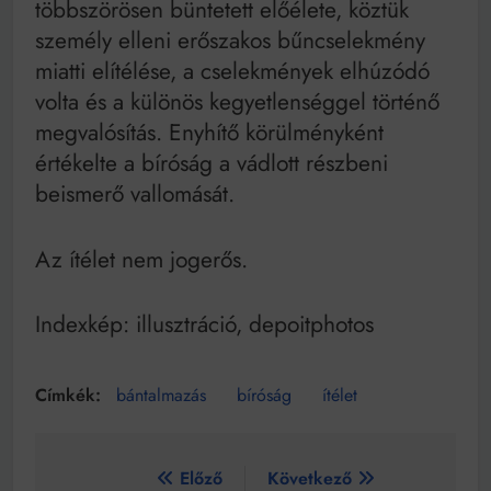
többszörösen büntetett előélete, köztük
személy elleni erőszakos bűncselekmény
miatti elítélése, a cselekmények elhúzódó
volta és a különös kegyetlenséggel történő
megvalósítás. Enyhítő körülményként
értékelte a bíróság a vádlott részbeni
beismerő vallomását.
Az ítélet nem jogerős.
Indexkép: illusztráció, depoitphotos
bántalmazás
bíróság
ítélet
Bejegyzés
Előző
Következő