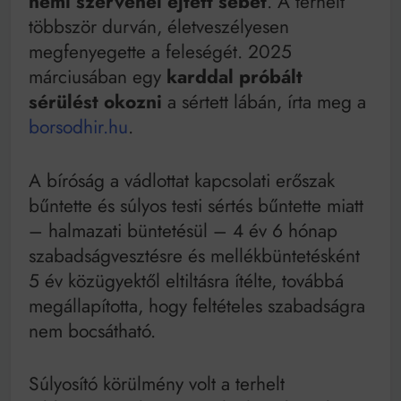
nemi szervénél ejtett sebet
. A terhelt
többször durván, életveszélyesen
megfenyegette a feleségét. 2025
márciusában egy
karddal próbált
sérülést okozni
a sértett lábán, írta meg a
borsodhir.hu
.
A bíróság a vádlottat kapcsolati erőszak
bűntette és súlyos testi sértés bűntette miatt
– halmazati büntetésül – 4 év 6 hónap
szabadságvesztésre és mellékbüntetésként
5 év közügyektől eltiltásra ítélte, továbbá
megállapította, hogy feltételes szabadságra
nem bocsátható.
Súlyosító körülmény volt a terhelt