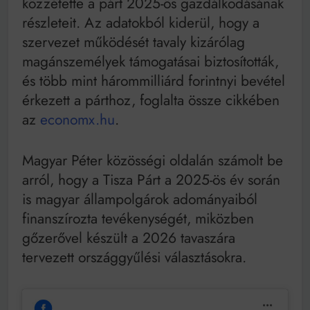
közzétette a párt 2025-ös gazdálkodásának
Mindenki a világot akarja uralni – de nem csak a 80-
as években
részleteit. Az adatokból kiderül, hogy a
Bitumenes lapostetők: a bevált technológia akkor
szervezet működését tavaly kizárólag
működik, ha jól van felújítva
magánszemélyek támogatásai biztosították,
és több mint hárommilliárd forintnyi bevétel
érkezett a párthoz, foglalta össze cikkében
az
economx.hu
.
Magyar Péter közösségi oldalán számolt be
arról, hogy a Tisza Párt a 2025-ös év során
is magyar állampolgárok adományaiból
finanszírozta tevékenységét, miközben
gőzerővel készült a 2026 tavaszára
tervezett országgyűlési választásokra.