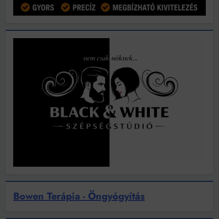
Bowen Terápia - Öngyógyítás