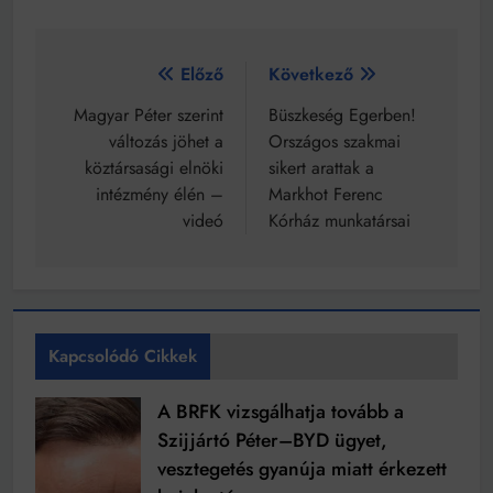
Bejegyzés
Előző
Következő
navigáció
Magyar Péter szerint
Büszkeség Egerben!
változás jöhet a
Országos szakmai
köztársasági elnöki
sikert arattak a
intézmény élén –
Markhot Ferenc
videó
Kórház munkatársai
Kapcsolódó Cikkek
A BRFK vizsgálhatja tovább a
Szijjártó Péter–BYD ügyet,
vesztegetés gyanúja miatt érkezett