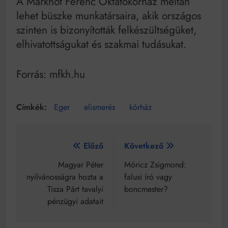
A Markhot Ferenc Oktatókórház méltán
lehet büszke munkatársaira, akik országos
szinten is bizonyították felkészültségüket,
elhivatottságukat és szakmai tudásukat.
Forrás: mfkh.hu
Eger
elismerés
kórház
Bejegyzés
Előző
Következő
navigáció
Magyar Péter
Móricz Zsigmond:
nyilvánosságra hozta a
falusi író vagy
Tisza Párt tavalyi
boncmester?
pénzügyi adatait