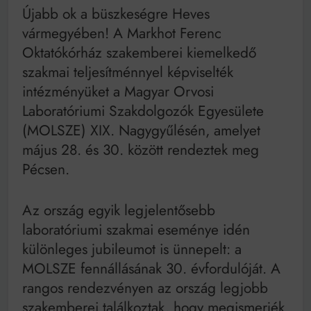
Mindenki a világot akarja uralni – de nem csak a 80-
Újabb ok a büszkeségre Heves
as években
vármegyében! A Markhot Ferenc
Bitumenes lapostetők: a bevált technológia akkor
működik, ha jól van felújítva
Oktatókórház szakemberei kiemelkedő
szakmai teljesítménnyel képviselték
intézményüket a Magyar Orvosi
Laboratóriumi Szakdolgozók Egyesülete
(MOLSZE) XIX. Nagygyűlésén, amelyet
május 28. és 30. között rendeztek meg
Pécsen.
Az ország egyik legjelentősebb
laboratóriumi szakmai eseménye idén
különleges jubileumot is ünnepelt: a
MOLSZE fennállásának 30. évfordulóját. A
rangos rendezvényen az ország legjobb
szakemberei találkoztak, hogy megismerjék