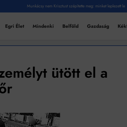
Munkácsy nem Krisztust szépítette meg: minket leplezett le
Ahol köszönnek, ott még van város
Egri Élet
Mindenki
Belföld
Gazdaság
Kék
Amikor a Tetris boldogabbá tesz, mint a szerelem
Létezik tökéletes élet: Truman is elhitte
Karinthy Frigyes: a zseni, aki belenézett a saját koponyájába
Ki akarsz törni. De miből?
emélyt ütött el a
Az öregség nem csak ránc?
őr
Az ördög még mindig Pradát visel. De te miért öltözöl hozzá?
Móricz Zsigmond: falusi író vagy boncmester?
Mindenki a világot akarja uralni – de nem csak a 80-as években
umenes lapostetők: a bevált technológia akkor működik, ha jól van felújítva