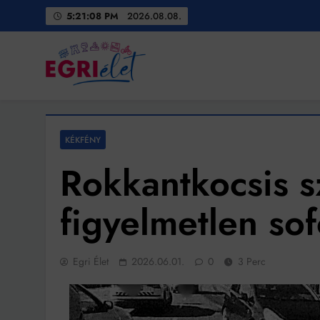
Skip
5:21:10 PM
2026.08.08.
to
content
Egri Élet
Friss hírek
KÉKFÉNY
Rokkantkocsis sz
figyelmetlen sof
Egri Élet
2026.06.01.
0
3 Perc
Bit