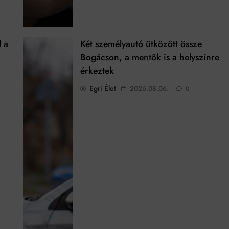
l a
Két személyautó ütközött össze
Bogácson, a mentők is a helyszínre
érkeztek
Egri Élet
2026.08.06.
0