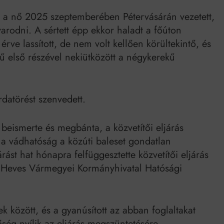
Mindenki a világot akarja uralni – de nem csak a 80-as években
nt a nő 2025 szeptemberében Pétervásárán vezetett,
umenes lapostetők: a bevált technológia akkor működik, ha jól van felújítva
arodni. A sértett épp ekkor haladt a főúton
rve lassított, de nem volt kellően körültekintő, és
ű első részével nekiütközött a négykerekű
rdatörést szenvedett.
beismerte és megbánta, a közvetítői eljárás
t a vádhatóság a közúti baleset gondatlan
rást hat hónapra felfüggesztette közvetítői eljárás
t a Heves Vármegyei Kormányhivatal Hatósági
 között, és a gyanúsított az abban foglaltakat
őség nyílik az eljárás megszüntetésére.