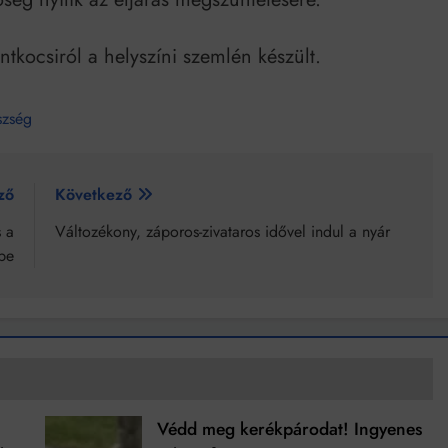
antkocsiról a helyszíni szemlén készült.
szség
ző
Következő
 a
Változékony, záporos-zivataros idővel indul a nyár
be
Védd meg kerékpárodat! Ingyenes