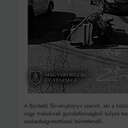
Ingatlanpiaci szakértő
A Büntető Törvénykönyv szerint, aki a köz
vagy másoknak gondatlanságból súlyos testi
szabadságvesztéssel büntetendő.