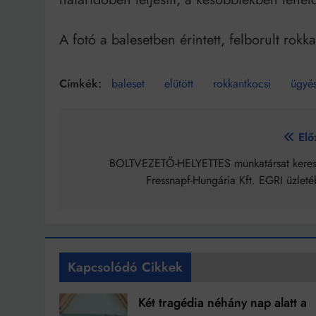
A fotó a balesetben érintett, felborult rokk
baleset
elütött
rokkantkocsi
ügyé
Bejegyzés
Elő
navigáció
BOLTVEZETŐ-HELYETTES munkatársat keres
Fressnapf-Hungária Kft. EGRI üzleté
Kapcsolódó Cikkek
Két tragédia néhány nap alatt a