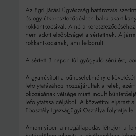
Az Egri Járási Ügyészség határozata szeri
Bit
és egy útkereszteződésben balra akart kany
rokkantkocsival. A nő a kereszteződéséhez é
nem adott elsőbbséget a sértettnek. A járm
rokkantkocsinak, ami felborult.
A sértett 8 napon túl gyógyuló sérülést, bo
A gyanúsított a bűncselekmény elkövetését 
lefolytatásához hozzájárultak a felek, ezér
okozásának vétsége miatt indult büntetőeljá
lefolytatása céljából. A közvetítői eljárás
Főosztály Igazságügyi Osztálya folytatja le.
Amennyiben a megállapodás létrejön a felek
határidőben teljesíti, a későbbiekben lehet