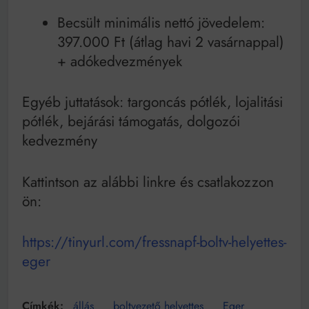
Becsült minimális nettó jövedelem:
397.000 Ft (átlag havi 2 vasárnappal)
+ adókedvezmények
Egyéb juttatások: targoncás pótlék, lojalitási
pótlék, bejárási támogatás, dolgozói
kedvezmény
Kattintson az alábbi linkre és csatlakozzon
ön:
https://tinyurl.com/fressnapf-boltv-helyettes-
eger
állás
boltvezető helyettes
Eger