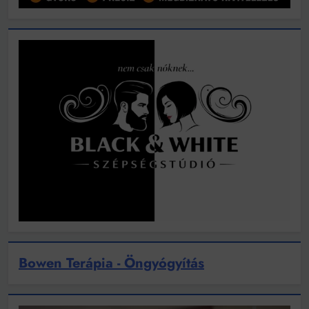
Bowen Terápia - Öngyógyítás