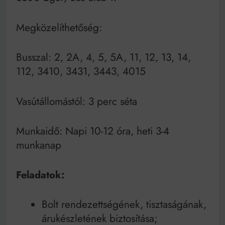
Mindenki a világot akarja uralni – de nem csak a 80-
as években
Bitumenes lapostetők: a bevált technológia akkor
Megközelíthetőség:
működik, ha jól van felújítva
Busszal: 2, 2A, 4, 5, 5A, 11, 12, 13, 14,
112, 3410, 3431, 3443, 4015
Vasútállomástól: 3 perc séta
Munkaidő: Napi 10-12 óra, heti 3-4
munkanap
Feladatok:
Bolt rendezettségének, tisztaságának,
árukészletének biztosítása;