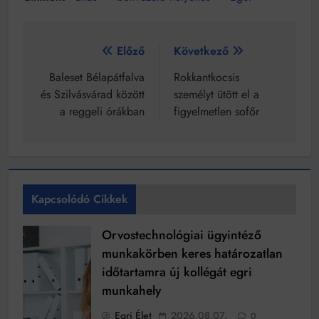
Bejegyzés
Előző
Következő
navigáció
Baleset Bélapátfalva
Rokkantkocsis
és Szilvásvárad között
személyt ütött el a
a reggeli órákban
figyelmetlen sofőr
Kapcsolódó Cikkek
Orvostechnológiai ügyintéző
munkakörben keres határozatlan
időtartamra új kollégát egri
munkahely
Egri Élet
2026.08.07.
0