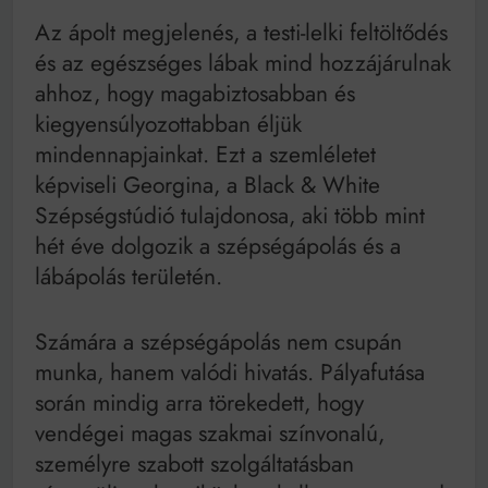
Bitumenes lapostetők: a bevált technológia akkor
működik, ha jól van felújítva
Az ápolt megjelenés, a testi-lelki feltöltődés
és az egészséges lábak mind hozzájárulnak
ahhoz, hogy magabiztosabban és
kiegyensúlyozottabban éljük
mindennapjainkat. Ezt a szemléletet
képviseli Georgina, a Black & White
Szépségstúdió tulajdonosa, aki több mint
hét éve dolgozik a szépségápolás és a
lábápolás területén.
Számára a szépségápolás nem csupán
munka, hanem valódi hivatás. Pályafutása
során mindig arra törekedett, hogy
vendégei magas szakmai színvonalú,
személyre szabott szolgáltatásban