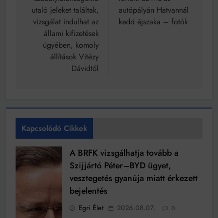
utaló jeleket találtak,
autópályán Hatvannál
vizsgálat indulhat az
kedd éjszaka – fotók
állami kifizetések
ügyében, komoly
állítások Vitézy
Dávidtól
Kapcsolódó Cikkek
A BRFK vizsgálhatja tovább a
Szijjártó Péter–BYD ügyet,
vesztegetés gyanúja miatt érkezett
bejelentés
Egri Élet
2026.08.07.
0