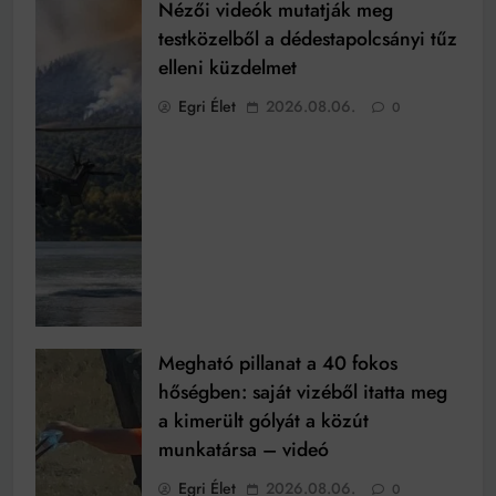
Nézői videók mutatják meg
testközelből a dédestapolcsányi tűz
elleni küzdelmet
Egri Élet
2026.08.06.
0
Megható pillanat a 40 fokos
hőségben: saját vizéből itatta meg
a kimerült gólyát a közút
munkatársa – videó
Egri Élet
2026.08.06.
0