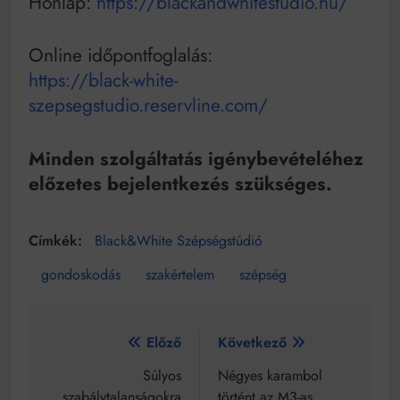
Honlap:
https://blackandwhitestudio.hu/
Online időpontfoglalás:
https://black-white-
szepsegstudio.reservline.com/
Minden szolgáltatás igénybevételéhez
előzetes bejelentkezés szükséges.
Black&White Szépségstúdió
gondoskodás
szakértelem
szépség
Bejegyzés
Előző
Következő
navigáció
Súlyos
Négyes karambol
szabálytalanságokra
történt az M3-as