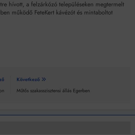
etre hívott, a felzárkózó településeken megtermelt
yben működő FeteKert kávézót és mintaboltot
ző
Következő
on
Műtős szakasszisztensi állás Egerben