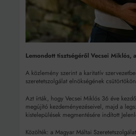
Bit
Lemondott tisztségéről Vecsei Miklós, 
A közlemény szerint a karitatív szervezetb
szeretetszolgálat elnökségének csütörtökön 
Azt írták, hogy Vecsei Miklós 36 éve kezdőd
megújító kezdeményezéseivel, majd a leg
kistelepülések megmentésére indított Jelen
Közölték: a Magyar Máltai Szeretetszolgálat