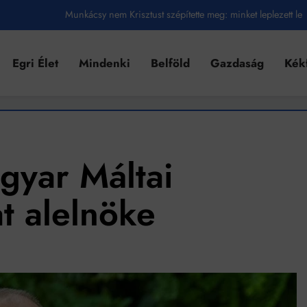
Munkácsy nem Krisztust szépítette meg: minket leplezett le
Ahol köszönnek, ott még van város
Egri Élet
Mindenki
Belföld
Gazdaság
Kék
Amikor a Tetris boldogabbá tesz, mint a szerelem
Létezik tökéletes élet: Truman is elhitte
Karinthy Frigyes: a zseni, aki belenézett a saját koponyájába
Ki akarsz törni. De miből?
gyar Máltai
Az öregség nem csak ránc?
t alelnöke
Az ördög még mindig Pradát visel. De te miért öltözöl hozzá?
Móricz Zsigmond: falusi író vagy boncmester?
Mindenki a világot akarja uralni – de nem csak a 80-as években
umenes lapostetők: a bevált technológia akkor működik, ha jól van felújítva