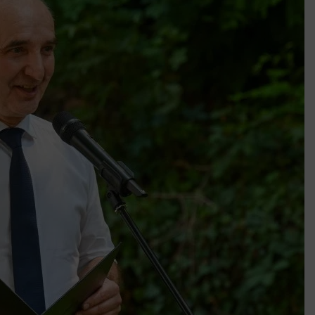
k szerint akár 5 százalékkal is nőhetnek a bérleti díjak a ponthatárhirdetés
után az egyetemi városokban
Munkácsy nem Krisztust szépítette meg: minket leplezett le
Ahol köszönnek, ott még van város
Amikor a Tetris boldogabbá tesz, mint a szerelem
Létezik tökéletes élet: Truman is elhitte
Karinthy Frigyes: a zseni, aki belenézett a saját koponyájába
Ki akarsz törni. De miből?
Az öregség nem csak ránc?
Az ördög még mindig Pradát visel. De te miért öltözöl hozzá?
Móricz Zsigmond: falusi író vagy boncmester?