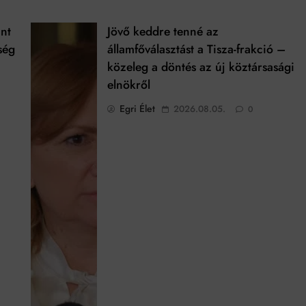
int
Jövő keddre tenné az
ség
államfőválasztást a Tisza-frakció –
közeleg a döntés az új köztársasági
elnökről
Egri Élet
2026.08.05.
0