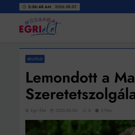
Skip
2:56:50 AM
2026.08.07.
to
content
Egri Élet
Friss hírek
BELFÖLD
Lemondott a Ma
Szeretetszolgála
Egri Élet
2026.06.05.
0
2 Perc
Bit