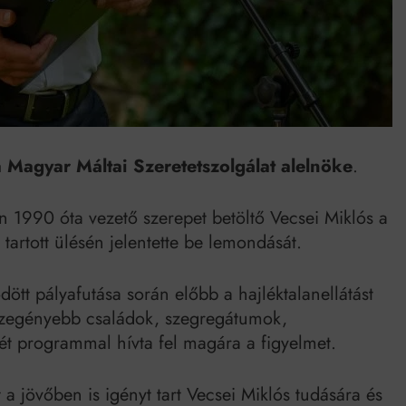
Mindenki a világot akarja uralni – de nem csak a 80-as években
umenes lapostetők: a bevált technológia akkor működik, ha jól van felújítva
a Magyar Máltai Szeretetszolgálat alelnöke
.
en 1990 óta vezető szerepet betöltő Vecsei Miklós a
tartott ülésén jelentette be lemondását.
ött pályafutása során előbb a hajléktalanellátást
szegényebb családok, szegregátumok,
lét programmal hívta fel magára a figyelmet.
 a jövőben is igényt tart Vecsei Miklós tudására és