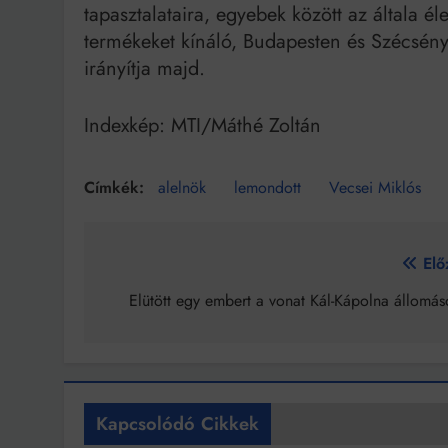
tapasztalataira, egyebek között az általa él
termékeket kínáló, Budapesten és Szécsén
irányítja majd.
Indexkép: MTI/Máthé Zoltán
alelnök
lemondott
Vecsei Miklós
Bejegyzés
Elő
navigáció
Elütött egy embert a vonat Kál-Kápolna állomás
Kapcsolódó Cikkek