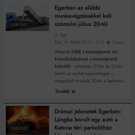
Egerben az alábbi
munkavégzésekkel kell
számolni július 20-tól
EGRI ÉLET
Egri
Élet
2026.07.17.
0
3 perc
𝗧𝗲𝘀𝗰𝗼/𝗢𝗕𝗜 𝗰𝘀𝗼𝗺𝗼́𝗽𝗼𝗻𝘁 𝗲́𝘀
𝗳𝗲𝗹𝘀𝗼̋𝘁𝗮́𝗿𝗸𝗮́𝗻𝘆𝗶 𝗰𝘀𝗼𝗺𝗼́𝗽𝗼𝗻𝘁
𝗸𝗼̈𝘇𝗼̈𝘁𝘁: várhatóan 21-én és 22-én
terítik az aszfalt kopóréteget –
megelőző munkák 20-án a belváros…
Tovább
Drámai jelenetek Egerben:
Lángba borult egy autó a
Katona téri parkolóház
EGRI ÉLET