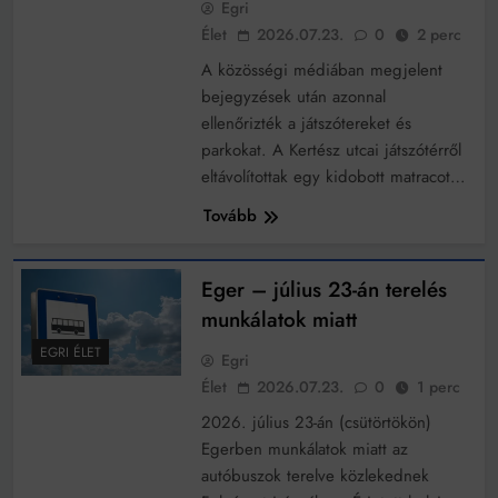
Egri
működik, ha jól van felújítva
Élet
2026.07.23.
0
2 perc
Ingatlanpiaci szakértők szerint akár 5 százalékkal is
nőhetnek a bérleti díjak a ponthatárhirdetés után az
A közösségi médiában megjelent
egyetemi városokban
Munkácsy nem Krisztust szépítette meg: minket
bejegyzések után azonnal
leplezett le
ellenőrizték a játszótereket és
Ahol köszönnek, ott még van város
parkokat. A Kertész utcai játszótérről
eltávolítottak egy kidobott matracot…
Amikor a Tetris boldogabbá tesz, mint a szerelem
Tovább
Létezik tökéletes élet: Truman is elhitte
Karinthy Frigyes: a zseni, aki belenézett a saját
Eger – július 23-án terelés
koponyájába
munkálatok miatt
Ki akarsz törni. De miből?
EGRI ÉLET
Egri
Az öregség nem csak ránc?
Élet
2026.07.23.
0
1 perc
Az ördög még mindig Pradát visel. De te miért öltözöl
2026. július 23-án (csütörtökön)
hozzá?
Egerben munkálatok miatt az
Móricz Zsigmond: falusi író vagy boncmester?
autóbuszok terelve közlekednek