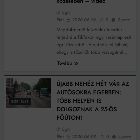
közelében – videó
Egri
Élet
2026.06.15.
0
2 perc
Megdöbbentő felvételek kezdtek
terjedni a TikTokon egy vasárnap esti
egri tűzesetről. A videón jól látható,
ahogy a tűzoltók több vízsugárral…
Tovább
ÚJABB NEHÉZ HÉT VÁR AZ
AUTÓSOKRA EGERBEN:
TÖBB HELYEN IS
EGRI ÉLET
DOLGOZNAK A 25-ÖS
FŐÚTON!
Egri
Élet
2026.06.09.
0
4 perc