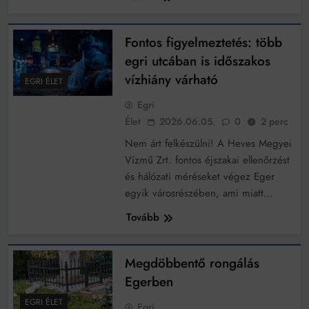
Fontos figyelmeztetés: több
egri utcában is időszakos
vízhiány várható
EGRI ÉLET
Egri
Élet
2026.06.05.
0
2 perc
Nem árt felkészülni! A Heves Megyei
Vízmű Zrt. fontos éjszakai ellenőrzést
és hálózati méréseket végez Eger
egyik városrészében, ami miatt…
Tovább
Megdöbbentő rongálás
Egerben
EGRI ÉLET
Egri