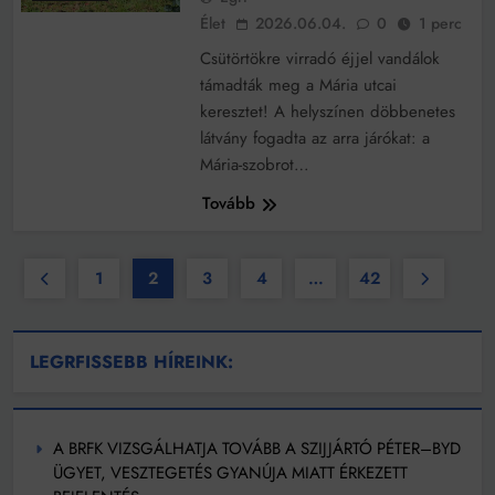
Élet
2026.06.04.
0
1 perc
Csütörtökre virradó éjjel vandálok
támadták meg a Mária utcai
keresztet! A helyszínen döbbenetes
látvány fogadta az arra járókat: a
Mária-szobrot…
Tovább
1
2
3
4
…
42
LEGRFISSEBB HÍREINK:
A BRFK VIZSGÁLHATJA TOVÁBB A SZIJJÁRTÓ PÉTER–BYD
ÜGYET, VESZTEGETÉS GYANÚJA MIATT ÉRKEZETT