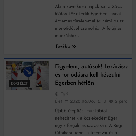
Aki a következő napokban a 25-ös
főúton közlekedik Egerben, annak
érdemes türelemmel és némi plusz
menetidővel számolnia. A felújítási
munkálatok…
Tovább
Figyelem, autósok! Lezárásra
és torlódásra kell készülni
Egerben hétfőn
EGRI ÉLET
Egri
Élet
2026.06.06.
0
2 perc
Újabb útépítési munkálatok
nehezíthetik a közlekedést Eger
egyik forgalmas szakaszán. A Régi
Cifrakapu úton, a Tetemvár és a