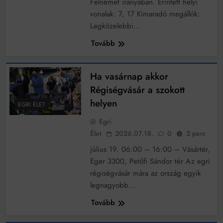
Felnémet irányában. Érintett helyi
Mindenki a világot akarja uralni – de nem csak a 80-
as években
vonalak: 7, 17 Kimaradó megállók:
Bitumenes lapostetők: a bevált technológia akkor
Legközelebbi…
működik, ha jól van felújítva
Tovább
Ha vasárnap akkor
Régiségvásár a szokott
helyen
EGRI ÉLET
Egri
Élet
2026.07.18.
0
2 perc
július 19. 06:00 – 16:00 – Vásártér,
Eger 3300, Petőfi Sándor tér Az egri
régiségvásár mára az ország egyik
legnagyobb…
Tovább