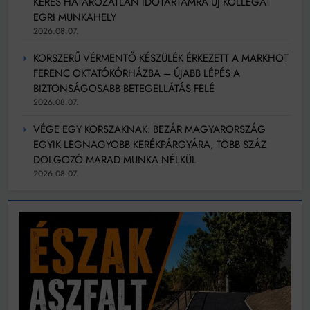
KERES HATÁROZATLAN IDŐTARTAMRA ÚJ KOLLÉGÁT
EGRI MUNKAHELY
2026.08.07.
KORSZERŰ VÉRMENTŐ KÉSZÜLÉK ÉRKEZETT A MARKHOT
FERENC OKTATÓKÓRHÁZBA – ÚJABB LÉPÉS A
BIZTONSÁGOSABB BETEGELLÁTÁS FELÉ
2026.08.07.
VÉGE EGY KORSZAKNAK: BEZÁR MAGYARORSZÁG
EGYIK LEGNAGYOBB KERÉKPÁRGYÁRA, TÖBB SZÁZ
DOLGOZÓ MARAD MUNKA NÉLKÜL
2026.08.07.