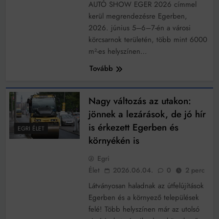
működik, ha jól van felújítva
AUTÓ SHOW EGER 2026 címmel
kerül megrendezésre Egerben,
Ingatlanpiaci szakértők szerint akár 5 százalékkal is
nőhetnek a bérleti díjak a ponthatárhirdetés után az
2026. június 5–6–7-én a városi
egyetemi városokban
Munkácsy nem Krisztust szépítette meg: minket
körcsarnok területén, több mint 6000
leplezett le
m²-es helyszínen…
Ahol köszönnek, ott még van város
Tovább
Amikor a Tetris boldogabbá tesz, mint a szerelem
Létezik tökéletes élet: Truman is elhitte
Nagy változás az utakon:
jönnek a lezárások, de jó hír
Karinthy Frigyes: a zseni, aki belenézett a saját
is érkezett Egerben és
koponyájába
EGRI ÉLET
környékén is
Ki akarsz törni. De miből?
Egri
Az öregség nem csak ránc?
Élet
2026.06.04.
0
2 perc
Az ördög még mindig Pradát visel. De te miért öltözöl
Látványosan haladnak az útfelújítások
hozzá?
Egerben és a környező települések
Móricz Zsigmond: falusi író vagy boncmester?
felé! Több helyszínen már az utolsó