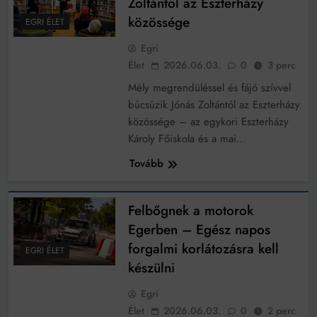
Zoltántól az Eszterházy
közössége
EGRI ÉLET
Egri
Élet
2026.06.03.
0
3 perc
Mély megrendüléssel és fájó szívvel
búcsúzik Jónás Zoltántól az Eszterházy
közössége – az egykori Eszterházy
Károly Főiskola és a mai…
Tovább
Felbőgnek a motorok
Egerben – Egész napos
forgalmi korlátozásra kell
EGRI ÉLET
készülni
Egri
Élet
2026.06.03.
0
2 perc