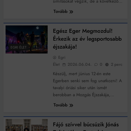
simításokat végzik, de a következő…
Mindenki a világot akarja uralni – de nem csak a 80-
as években
Tovább
Bitumenes lapostetők: a bevált technológia akkor
működik, ha jól van felújítva
Egész Eger Megmozdul!
Érkezik az év legsportosabb
éjszakája!
EGRI ÉLET
Egri
Élet
2026.06.04.
0
2 perc
Készülj, mert június 12-én este
Egerben senki sem fog unatkozni! A
tavalyi óriási siker után ismét
berobban a Mozgás Éjszakája,…
Tovább
Fájó szívvel búcsúzik Jónás