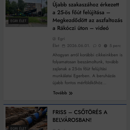
Újabb szakaszához érkezett
a 25-ös főút felújítása –
Megkezdődött az aszfaltozás
EGRI ÉLET
a Rákóczi úton – videó
Egri
Élet
2026.06.01.
0
5 perc
Ahogyan arról korábbi cikkeinkben is
folyamatosan beszámoltunk, tovább
zajlanak a 25-ös főút felújítási
munkálatai Egerben. A beruházás
újabb fontos mérföldkőhöz…
Tovább
FRISS – CSŐTÖRÉS A
BELVÁROSBAN!
EGRI ÉLET