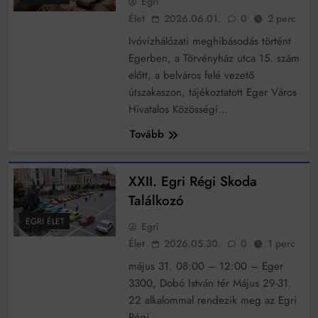
Egri
Élet
2026.06.01.
0
2 perc
Ivóvízhálózati meghibásodás történt
Egerben, a Törvényház utca 15. szám
előtt, a belváros felé vezető
útszakaszon, tájékoztatott Eger Város
Hivatalos Közösségi…
Tovább
XXII. Egri Régi Skoda
Találkozó
EGRI ÉLET
Egri
Élet
2026.05.30.
0
1 perc
május 31. 08:00 – 12:00 – Eger
3300, Dobó István tér Május 29-31.
22 alkalommal rendezik meg az Egri
Régi…