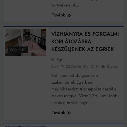
környéken. A…
Tovább
VÍZHIÁNYRA ÉS FORGALMI
KORLÁTOZÁSRA
KÉSZÜLJENEK AZ EGRIEK
EGRI ÉLET
Egri
Élet
2026.06.01.
0
3 perc
Két napon át dolgoznak a
szakemberek Egerben,
meghibásodott tűzcsapokat cserél a
Heves Megyei Vízmű Zrt., ami több
utcában is vízhiányt…
Tovább