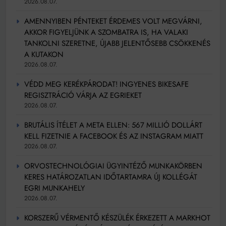
2026.08.07.
AMENNYIBEN PÉNTEKET ÉRDEMES VOLT MEGVÁRNI,
AKKOR FIGYELJÜNK A SZOMBATRA IS, HA VALAKI
TANKOLNI SZERETNE, ÚJABB JELENTŐSEBB CSÖKKENÉS
A KUTAKON
2026.08.07.
VÉDD MEG KERÉKPÁRODAT! INGYENES BIKESAFE
REGISZTRÁCIÓ VÁRJA AZ EGRIEKET
2026.08.07.
BRUTÁLIS ÍTÉLET A META ELLEN: 567 MILLIÓ DOLLÁRT
KELL FIZETNIE A FACEBOOK ÉS AZ INSTAGRAM MIATT
2026.08.07.
ORVOSTECHNOLÓGIAI ÜGYINTÉZŐ MUNKAKÖRBEN
KERES HATÁROZATLAN IDŐTARTAMRA ÚJ KOLLÉGÁT
EGRI MUNKAHELY
2026.08.07.
KORSZERŰ VÉRMENTŐ KÉSZÜLÉK ÉRKEZETT A MARKHOT