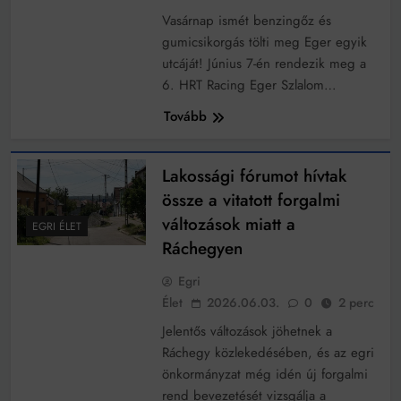
Vasárnap ismét benzingőz és
gumicsikorgás tölti meg Eger egyik
utcáját! Június 7-én rendezik meg a
6. HRT Racing Eger Szlalom…
Tovább
Lakossági fórumot hívtak
össze a vitatott forgalmi
változások miatt a
EGRI ÉLET
Ráchegyen
Egri
Élet
2026.06.03.
0
2 perc
Jelentős változások jöhetnek a
Ráchegy közlekedésében, és az egri
önkormányzat még idén új forgalmi
rend bevezetését vizsgálja a