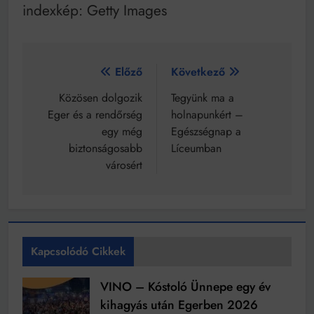
indexkép: Getty Images
Bejegyzés
Előző
Következő
navigáció
Közösen dolgozik
Tegyünk ma a
Eger és a rendőrség
holnapunkért –
egy még
Egészségnap a
biztonságosabb
Líceumban
városért
Kapcsolódó Cikkek
VINO – Kóstoló Ünnepe egy év
kihagyás után Egerben 2026