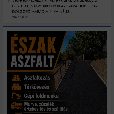
VÉGE EGY KORSZAKNAK: BEZÁR MAGYARORSZÁG
EGYIK LEGNAGYOBB KERÉKPÁRGYÁRA, TÖBB SZÁZ
DOLGOZÓ MARAD MUNKA NÉLKÜL
2026.08.07.