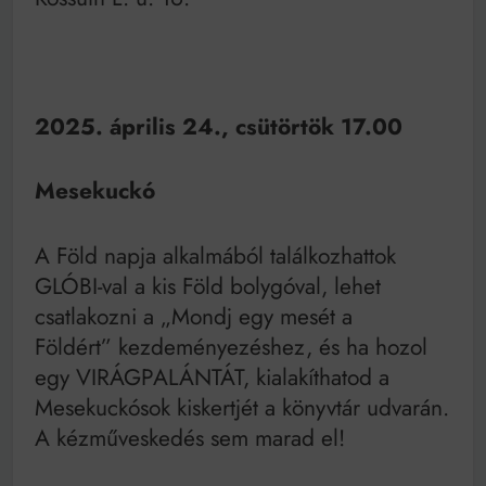
2025. április 24., csütörtök 17.00
Mesekuckó
A Föld napja alkalmából találkozhattok
GLÓBI-val a kis Föld bolygóval, lehet
csatlakozni a „Mondj egy mesét a
Földért” kezdeményezéshez, és ha hozol
egy VIRÁGPALÁNTÁT, kialakíthatod a
Mesekuckósok kiskertjét a könyvtár udvarán.
A kézműveskedés sem marad el!