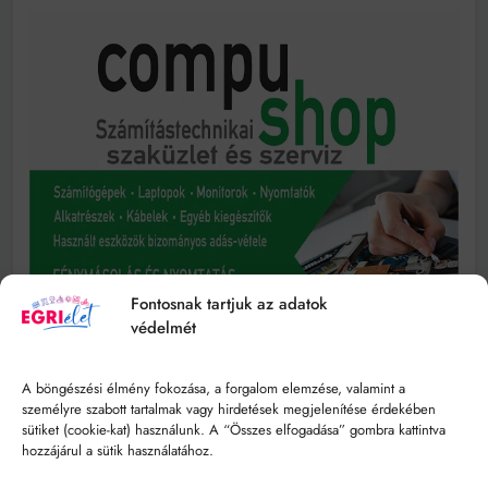
Fontosnak tartjuk az adatok
védelmét
A böngészési élmény fokozása, a forgalom elemzése, valamint a
személyre szabott tartalmak vagy hirdetések megjelenítése érdekében
sütiket (cookie-kat) használunk. A “Összes elfogadása” gombra kattintva
hozzájárul a sütik használatához.