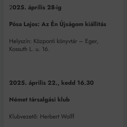
Bitumenes lapostetők: a bevált technológia akkor
2
025. április 28-ig
működik, ha jól van felújítva
Pósa Lajos: Az Én Újságom kiállítás
Helyszín: Központi könyvtár – Eger,
Kossuth L. u. 16.
2025. április 22., kedd 16.30
Német társalgási klub
Klubvezető: Herbert Wolff