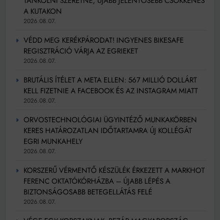
TANKOLNI SZERETNE, ÚJABB JELENTŐSEBB CSÖKKENÉS
A KUTAKON
2026.08.07.
VÉDD MEG KERÉKPÁRODAT! INGYENES BIKESAFE
REGISZTRÁCIÓ VÁRJA AZ EGRIEKET
2026.08.07.
BRUTÁLIS ÍTÉLET A META ELLEN: 567 MILLIÓ DOLLÁRT
KELL FIZETNIE A FACEBOOK ÉS AZ INSTAGRAM MIATT
2026.08.07.
ORVOSTECHNOLÓGIAI ÜGYINTÉZŐ MUNKAKÖRBEN
KERES HATÁROZATLAN IDŐTARTAMRA ÚJ KOLLÉGÁT
EGRI MUNKAHELY
2026.08.07.
KORSZERŰ VÉRMENTŐ KÉSZÜLÉK ÉRKEZETT A MARKHOT
FERENC OKTATÓKÓRHÁZBA – ÚJABB LÉPÉS A
BIZTONSÁGOSABB BETEGELLÁTÁS FELÉ
2026.08.07.