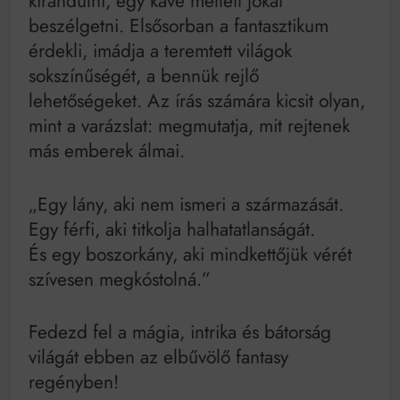
kirándulni, egy kávé mellett jókat
beszélgetni. Elsősorban a fantasztikum
érdekli, imádja a teremtett világok
sokszínűségét, a bennük rejlő
lehetőségeket. Az írás számára kicsit olyan,
mint a varázslat: megmutatja, mit rejtenek
más emberek álmai.
„Egy lány, aki nem ismeri a származását.
Egy férfi, aki titkolja halhatatlanságát.
És egy boszorkány, aki mindkettőjük vérét
szívesen megkóstolná.”
Fedezd fel a mágia, intrika és bátorság
világát ebben az elbűvölő fantasy
regényben!