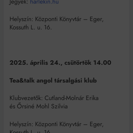
Jegyek:
harlekin.hu
Helyszín: Központi Könyvtár – Eger,
Kossuth L. u. 16.
2025. április 24., csütörtök 14.00
Tea&talk angol társalgási klub
Klubvezetők: Cutland-Molnár Erika
és Őrsiné Mohl Szilvia
Helyszín: Központi Könyvtár – Eger,
Kossuth L. u. 16.