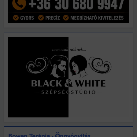
Bowen Terápia - Öngyógyítás