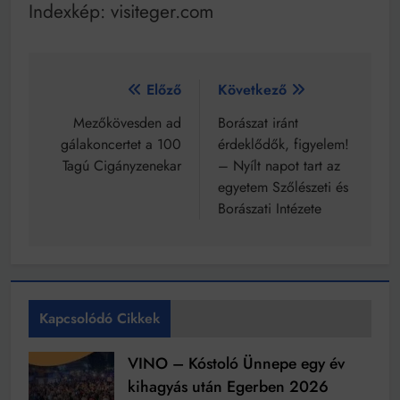
Indexkép: visiteger.com
Bejegyzés
Előző
Következő
navigáció
Mezőkövesden ad
Borászat iránt
gálakoncertet a 100
érdeklődők, figyelem!
Tagú Cigányzenekar
– Nyílt napot tart az
egyetem Szőlészeti és
Borászati Intézete
Kapcsolódó Cikkek
VINO – Kóstoló Ünnepe egy év
kihagyás után Egerben 2026