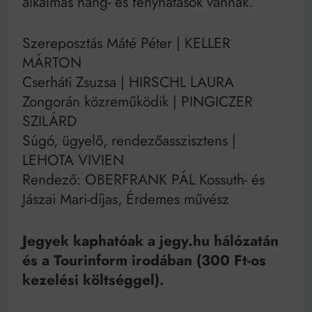
alkalmas hang- és fényhatások vannak.
Szereposztás Máté Péter | KELLER
MÁRTON
Cserháti Zsuzsa | HIRSCHL LAURA
Zongorán közreműködik | PINGICZER
SZILÁRD
Súgó, ügyelő, rendezőasszisztens |
LEHOTA VIVIEN
Rendező: OBERFRANK PÁL Kossuth- és
Jászai Mari-díjas, Érdemes művész
Jegyek kaphatóak a jegy.hu hálózatán
és a Tourinform irodában (300 Ft-os
kezelési költséggel).