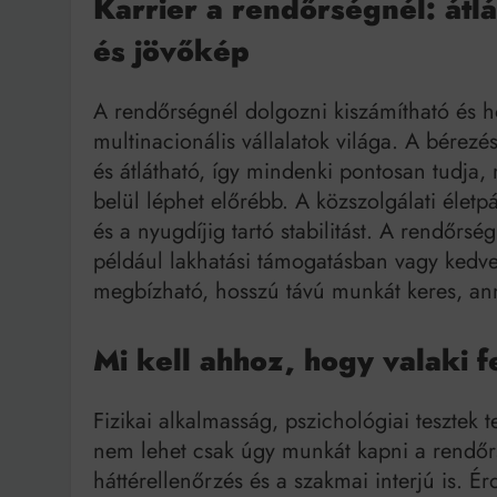
Karrier a rendőrségnél: átlá
és jövőkép
A rendőrségnél dolgozni kiszámítható és 
multinacionális vállalatok világa. A bérez
és átlátható, így mindenki pontosan tudja, 
belül léphet előrébb. A közszolgálati életp
és a nyugdíjig tartó stabilitást. A rendőrs
például lakhatási támogatásban vagy kedve
megbízható, hosszú távú munkát keres, ann
Mi kell ahhoz, hogy valaki f
Fizikai alkalmasság, pszichológiai tesztek 
nem lehet csak úgy munkát kapni a rendőrsé
háttérellenőrzés és a szakmai interjú is. É