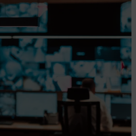
k szerint akár 5 százalékkal is nőhetnek a bérleti díjak a ponthatárhirdetés
után az egyetemi városokban
Munkácsy nem Krisztust szépítette meg: minket leplezett le
Ahol köszönnek, ott még van város
Amikor a Tetris boldogabbá tesz, mint a szerelem
Létezik tökéletes élet: Truman is elhitte
Karinthy Frigyes: a zseni, aki belenézett a saját koponyájába
Ki akarsz törni. De miből?
Az öregség nem csak ránc?
Az ördög még mindig Pradát visel. De te miért öltözöl hozzá?
Móricz Zsigmond: falusi író vagy boncmester?