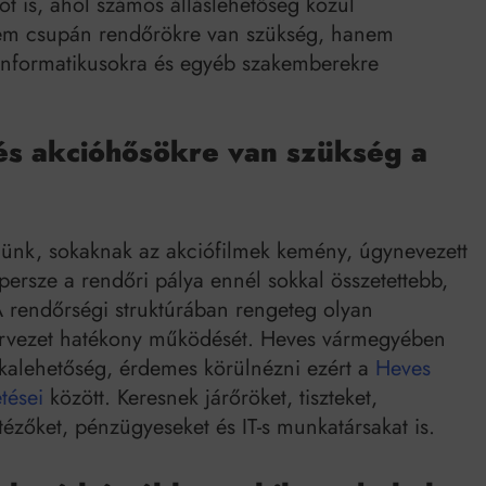
t is, ahol számos álláslehetőség közül
nem csupán rendőrökre van szükség, hanem
 informatikusokra és egyéb szakemberekre
és akcióhősökre van szükség a
lünk, sokaknak az akciófilmek kemény, úgynevezett
persze a rendőri pálya ennél sokkal összetettebb,
 rendőrségi struktúrában rengeteg olyan
zervezet hatékony működését. Heves vármegyében
kalehetőség, érdemes körülnézni ezért a
Heves
tései
között. Keresnek járőröket, tiszteket,
ézőket, pénzügyeseket és IT-s munkatársakat is.