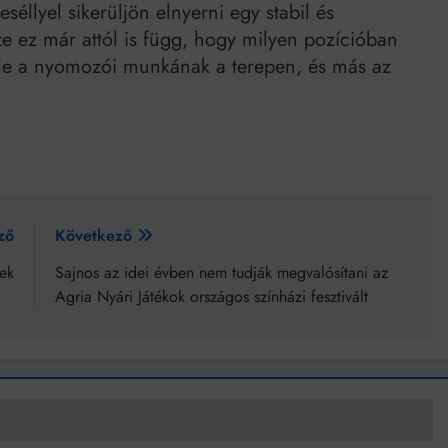
séllyel sikerüljön elnyerni egy stabil és
sze ez már attól is függ, hogy milyen pozícióban
étele a nyomozói munkának a terepen, és más az
ző
Következő
ek
Sajnos az idei évben nem tudják megvalósítani az
Agria Nyári Játékok országos színházi fesztivált