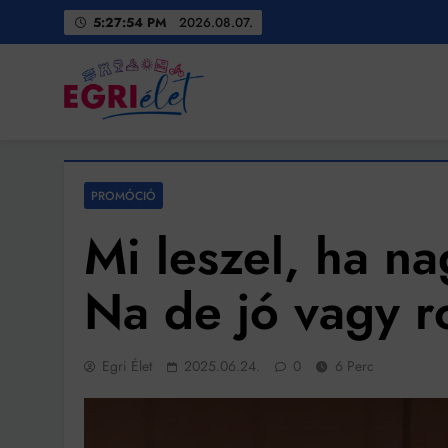
Skip
5:27:56 PM
2026.08.07.
to
content
Egri Élet
Friss hírek
PROMÓCIÓ
Mi leszel, ha n
Na de jó vagy r
Egri Élet
2025.06.24.
0
6 Perc
Bit