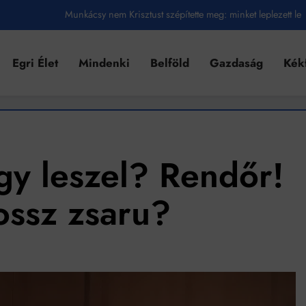
Munkácsy nem Krisztust szépítette meg: minket leplezett le
Ahol köszönnek, ott még van város
Egri Élet
Mindenki
Belföld
Gazdaság
Kék
Amikor a Tetris boldogabbá tesz, mint a szerelem
Létezik tökéletes élet: Truman is elhitte
Karinthy Frigyes: a zseni, aki belenézett a saját koponyájába
Ki akarsz törni. De miből?
agy leszel? Rendőr!
Az öregség nem csak ránc?
ossz zsaru?
Az ördög még mindig Pradát visel. De te miért öltözöl hozzá?
Móricz Zsigmond: falusi író vagy boncmester?
Mindenki a világot akarja uralni – de nem csak a 80-as években
umenes lapostetők: a bevált technológia akkor működik, ha jól van felújítva