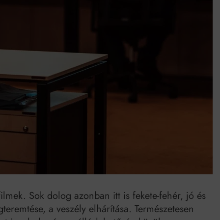
Mindenki a világot akarja uralni – de nem csak a 80-as években
umenes lapostetők: a bevált technológia akkor működik, ha jól van felújítva
ilmek. Sok dolog azonban itt is fekete-fehér, jó és
teremtése, a veszély elhárítása. Természetesen