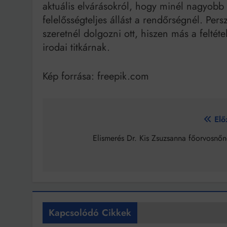
aktuális elvárásokról, hogy minél nagyobb e
felelősségteljes állást a rendőrségnél. Per
szeretnél dolgozni ott, hiszen más a felt
irodai titkárnak.
Kép forrása: freepik.com
Bejegyzés
Elő
navigáció
Elismerés Dr. Kis Zsuzsanna főorvosnőn
Kapcsolódó Cikkek