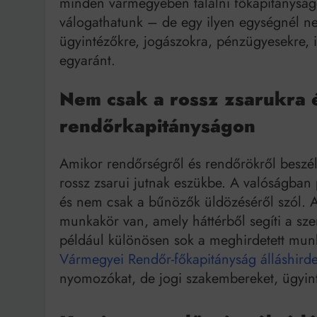
minden vármegyében találni főkapitányságo
válogathatunk – de egy ilyen egységnél 
ügyintézőkre, jogászokra, pénzügyesekre,
egyaránt.
Nem csak a rossz zsarukra 
rendőrkapitányságon
Amikor rendőrségről és rendőrökről beszé
rossz zsarui jutnak eszükbe. A valóságban 
és nem csak a bűnözők üldözéséről szól. A
munkakör van, amely háttérből segíti a s
például különösen sok a meghirdetett mun
Vármegyei Rendőr-főkapitányság álláshirde
nyomozókat, de jogi szakembereket, ügyint