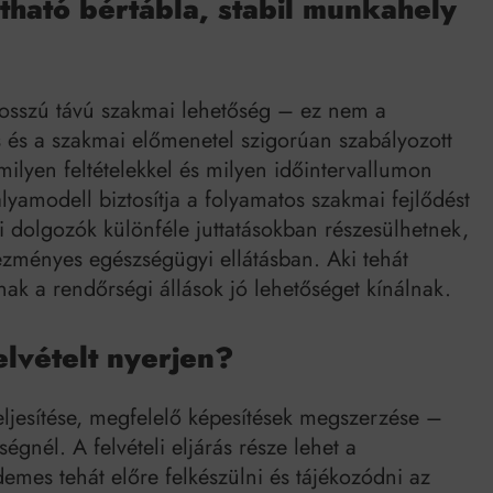
tható bértábla, stabil munkahely
hosszú távú szakmai lehetőség – ez nem a
és és a szakmai előmenetel szigorúan szabályozott
milyen feltételekkel és milyen időintervallumon
ályamodell biztosítja a folyamatos szakmai fejlődést
égi dolgozók különféle juttatásokban részesülhetnek,
zményes egészségügyi ellátásban. Aki tehát
ak a rendőrségi állások jó lehetőséget kínálnak.
elvételt nyerjen?
teljesítése, megfelelő képesítések megszerzése –
gnél. A felvételi eljárás része lehet a
rdemes tehát előre felkészülni és tájékozódni az