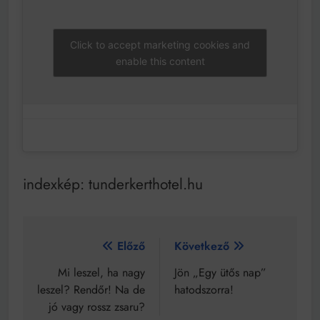
Click to accept marketing cookies and
enable this content
indexkép: tunderkerthotel.hu
Bejegyzés
Előző
Következő
navigáció
Mi leszel, ha nagy
Jön „Egy ütős nap”
leszel? Rendőr! Na de
hatodszorra!
jó vagy rossz zsaru?