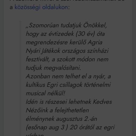
Mindenki a világot akarja uralni – de nem csak a 80-
a
közösségi oldalukon
:
as években
Bitumenes lapostetők: a bevált technológia akkor
működik, ha jól van felújítva
„Szomorúan tudatjuk Önökkel,
hogy az évtizedek (30 év) óta
megrendezésre kerülő Agria
Nyári Játékok országos színházi
fesztivált, a szokott módon nem
tudjuk megvalósítani.
Azonban nem telhet el a nyár, a
kultikus Egri csillagok történelmi
musical nélkül!
Idén is részesei lehetnek Kedves
Nézőink a felejthetetlen
élménynek augusztus 2.-án
(esőnap aug 3 ) 20 órától az egri
várban.