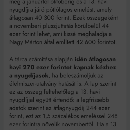
meg a januártól októberig és a 13. havi
nyugdíjra járó pótlólagos emelést, amely
átlagosan 40 300 forint. Ezek összegeként
a novemberi pluszjuttatás körülbelül 44
ezer forint lehet, ami kissé meghaladja a
Nagy Márton által említett 42 600 forintot.
A tárca számítása alapján
idén átlagosan
havi 270 ezer forintot kapnak kézhez
a nyugdíjasok
, ha beleszámoljuk az
élelmiszer-utalvány hatását is. A lap szerint
ez az összeg feltehetőleg a 13. havi
nyugdíjjal együtt értendő: a legfrissebb
adatok szerint az átlagnyugdíj 244 ezer
forint, ezt az 1,5 százalékos emeléssel 248
ezer forintra növelik novembertől. Ha a 13.