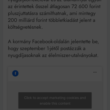
Bitumenes lapostetők: a bevált technológia akkor
az érintettek ősszel átlagosan 72 600 forint
működik, ha jól van felújítva
pluszjuttatásra számíthatnak, ami mintegy
200 milliárd forint többletkiadást jelent a
költségvetésnek.
A kormány Facebook-oldalán jelentette be,
hogy szeptember 1-jétől postázzák a
nyugdíjasoknak az élelmiszer-utalványokat.
Click to accept marketing cookies and
enable this content