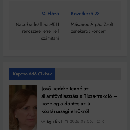
Bejegyzés
Előző
Következő
navigáció
Napokra leáll az MBH
Mészáros Árpád Zsolt
rendszere, erre kell
zenekaros koncert
számítani
Kapcsolódó Cikkek
Jövő keddre tenné az
államfőválasztást a Tisza-frakció –
közeleg a döntés az új
köztársasági elnökről
Egri Élet
2026.08.05.
0