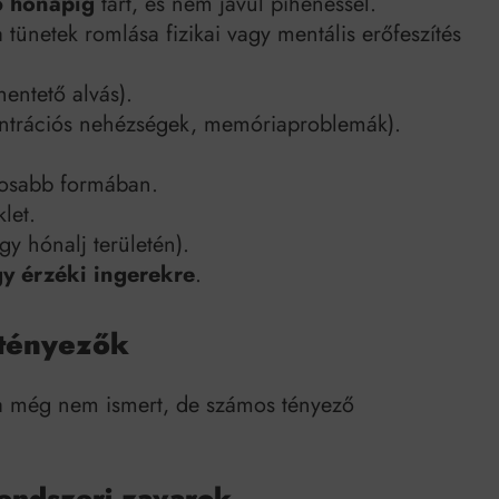
6 hónapig
tart, és nem javul pihenéssel.
a tünetek romlása fizikai vagy mentális erőfeszítés
entető alvás).
ntrációs nehézségek, memóriaproblemák).
lyosabb formában.
let.
y hónalj területén).
y érzéki ingerekre
.
 tényezők
a még nem ismert, de számos tényező
rendszeri zavarok