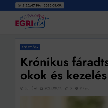
Skip
2:22:49 PM
2026.08.09.
to
content
Egri Élet
Friss hírek
EGÉSZSÉG+
Krónikus fáradt
okok és kezelés
Egri Élet
2025.08.17.
0
9 Perc
Bit