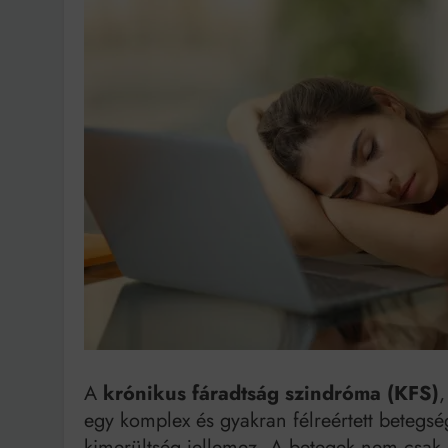
Ingatlanpiaci szakértő
A
krónikus fáradtság szindróma (KFS)
egy komplex és gyakran félreértett betegs
kimerültség jellemez. A betegek nem csak