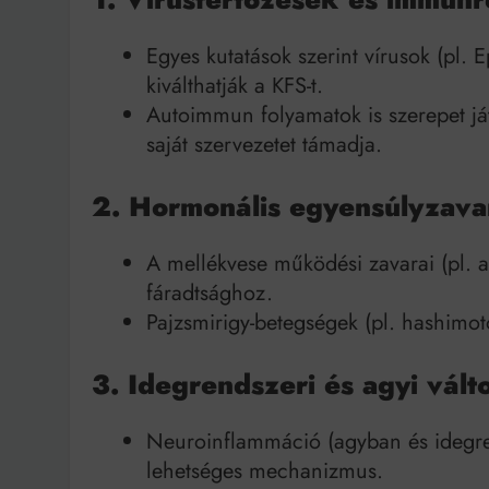
Egyes kutatások szerint vírusok (pl. 
kiválthatják a KFS-t.
Autoimmun folyamatok is szerepet j
saját szervezetet támadja.
2. Hormonális egyensúlyzav
A mellékvese működési zavarai (pl. a
fáradtsághoz.
Pajzsmirigy-betegségek (pl. hashimot
3. Idegrendszeri és agyi vál
Neuroinflammáció (agyban és idegren
lehetséges mechanizmus.