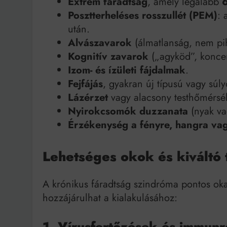
Extrém fáradtság
, amely legalább
Posztterheléses rosszullét (PEM)
: 
után.
Alvászavarok
(álmatlanság, nem pih
Kognitív zavarok
(„agyköd”, konce
Izom- és ízületi fájdalmak
.
Fejfájás
, gyakran új típusú vagy sú
Lázérzet
vagy alacsony testhőmérsék
Nyirokcsomók duzzanata
(nyak vag
Érzékenység a fényre, hangra vag
Lehetséges okok és kiváltó
A krónikus fáradtság szindróma pontos ok
hozzájárulhat a kialakulásához:
1. Vírusfertőzések és immun