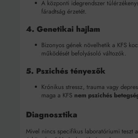
A központi idegrendszer túlérzékenysé
fáradtság érzetét.
4. Genetikai hajlam
Bizonyos gének növelhetik a KFS koc
működését befolyásoló változók.
5. Pszichés tényezők
Krónikus stressz, trauma vagy depres
maga a KFS
nem pszichés betegsé
Diagnosztika
Mivel nincs specifikus laboratóriumi teszt 