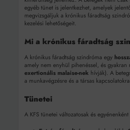
egyéb tünet is jelentkezhet, amelyek jelen
Bit
megvizsgáljuk a krónikus fáradtság szindróm
kezelési lehetőségeit.
Mi a krónikus fáradtság sz
A krónikus fáradtság szindróma egy
hossz
amely nem enyhül pihenéssel, és gyakran ro
exertionális malaise-nek
hívják). A beteg
a munkavégzésre és a társas kapcsolatokra
Tünetei
A KFS tünetei változatosak és egyénenként 