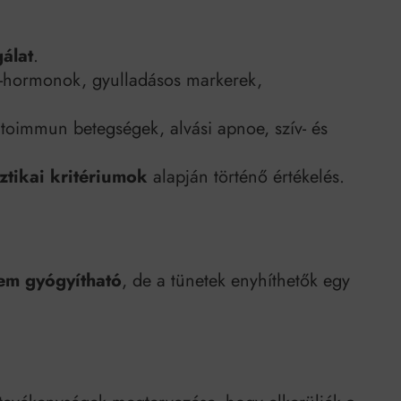
gálat
.
y-hormonok, gyulladásos markerek,
utoimmun betegségek, alvási apnoe, szív- és
tikai kritériumok
alapján történő értékelés.
em gyógyítható
, de a tünetek enyhíthetők egy