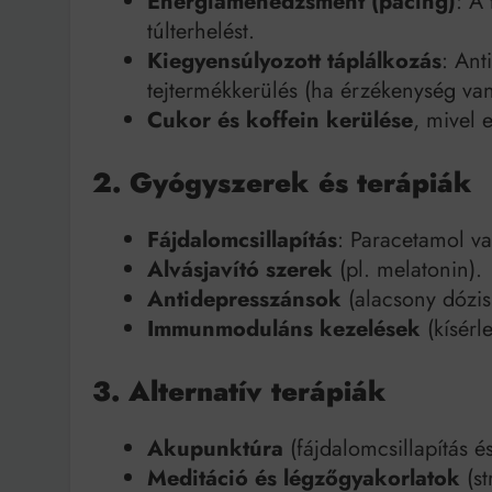
Energiamenedzsment (pacing)
: A
túlterhelést.
Kiegyensúlyozott táplálkozás
: Ant
tejtermékkerülés (ha érzékenység van
Cukor és koffein kerülése
, mivel 
2. Gyógyszerek és terápiák
Fájdalomcsillapítás
: Paracetamol v
Alvásjavító szerek
(pl. melatonin).
Antidepresszánsok
(alacsony dózis
Immunmoduláns kezelések
(kísérl
3. Alternatív terápiák
Akupunktúra
(fájdalomcsillapítás é
Meditáció és légzőgyakorlatok
(st