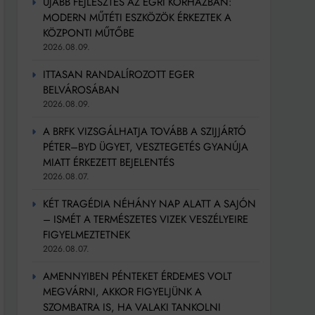
ÚJABB FEJLESZTÉS AZ EGRI KÓRHÁZBAN:
MODERN MŰTÉTI ESZKÖZÖK ÉRKEZTEK A
KÖZPONTI MŰTŐBE
2026.08.09.
ITTASAN RANDALÍROZOTT EGER
BELVÁROSÁBAN
2026.08.09.
A BRFK VIZSGÁLHATJA TOVÁBB A SZIJJÁRTÓ
PÉTER–BYD ÜGYET, VESZTEGETÉS GYANÚJA
MIATT ÉRKEZETT BEJELENTÉS
2026.08.07.
KÉT TRAGÉDIA NÉHÁNY NAP ALATT A SAJÓN
– ISMÉT A TERMÉSZETES VIZEK VESZÉLYEIRE
FIGYELMEZTETNEK
2026.08.07.
AMENNYIBEN PÉNTEKET ÉRDEMES VOLT
MEGVÁRNI, AKKOR FIGYELJÜNK A
SZOMBATRA IS, HA VALAKI TANKOLNI