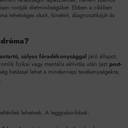
Mindenki a világot akarja uralni – de nem csak a 80-as években
tősen rontják életminőségüket. Ebben a cikkben
umenes lapostetők: a bevált technológia akkor működik, ha jól van felújítva
a lehetséges okait, tüneteit, diagnosztikáját és
indróma?
antartó, súlyos fáradékonysággal
járó állapot,
mlik fizikai vagy mentális aktivitás után (ezt
post-
ség hatással lehet a mindennapi tevékenységekre,
.
eltérőek lehetnek. A leggyakoribbak: