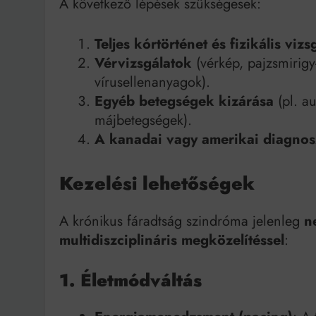
A következő lépések szükségesek:
Teljes kórtörténet és fizikális vizs
Vérvizsgálatok
(vérkép, pajzsmirig
vírusellenanyagok).
Egyéb betegségek kizárása
(pl. a
májbetegségek).
A kanadai vagy amerikai diagnosz
Kezelési lehetőségek
A krónikus fáradtság szindróma jelenleg
n
multidiszciplináris megközelítéssel
:
1. Életmódváltás