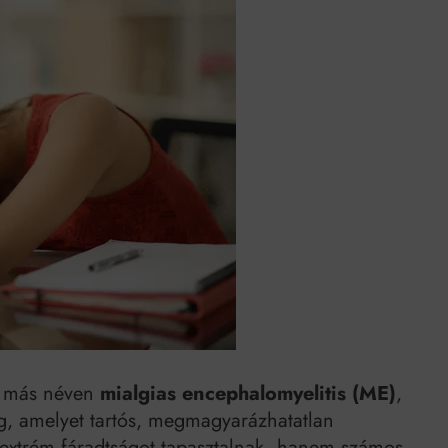
k szerint akár 5 százalékkal is nőhetnek a bérleti díjak a ponthatárhirdetés
után az egyetemi városokban
Munkácsy nem Krisztust szépítette meg: minket leplezett le
Ahol köszönnek, ott még van város
Amikor a Tetris boldogabbá tesz, mint a szerelem
Létezik tökéletes élet: Truman is elhitte
Karinthy Frigyes: a zseni, aki belenézett a saját koponyájába
Ki akarsz törni. De miből?
Az öregség nem csak ránc?
Az ördög még mindig Pradát visel. De te miért öltözöl hozzá?
, más néven
mialgias encephalomyelitis (ME)
,
Móricz Zsigmond: falusi író vagy boncmester?
ég, amelyet tartós, megmagyarázhatatlan
 extrém fáradtságot tapasztalnak, hanem számos