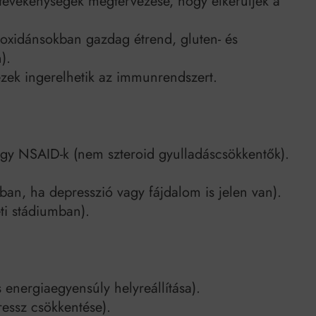
 tevékenységek megtervezése, hogy elkerüljék a
ioxidánsokban gazdag étrend, gluten- és
).
ezek ingerelhetik az immunrendszert.
agy NSAID-k (nem szteroid gyulladáscsökkentők).
ban, ha depresszió vagy fájdalom is jelen van).
eti stádiumban).
s energiaegyensúly helyreállítása).
ressz csökkentése).