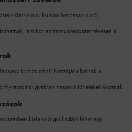
Epstein-Barr-vírus, human herpeszvírus-6)
átszhatnak, amikor az immunrendszer tévesen a
arok
lacsony kortizolszint) hozzájárulhatnak a
o thyreoiditis) gyakran hasonló tüneteket okoznak.
tozások
dszerben kialakuló gyulladás) lehet egy