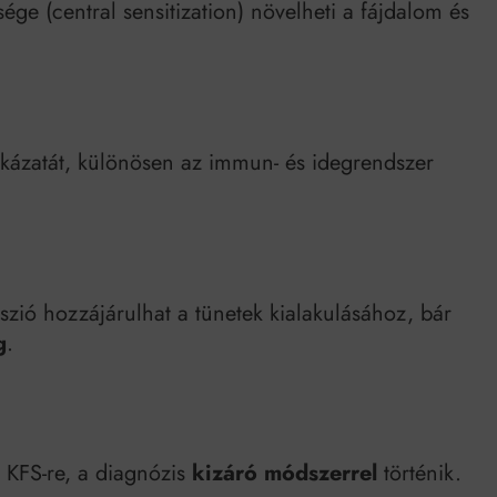
ge (central sensitization) növelheti a fájdalom és
kázatát, különösen az immun- és idegrendszer
szió hozzájárulhat a tünetek kialakulásához, bár
g
.
a KFS-re, a diagnózis
kizáró módszerrel
történik.