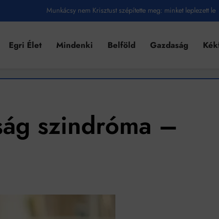
Munkácsy nem Krisztust szépítette meg: minket leplezett le
Ahol köszönnek, ott még van város
Egri Élet
Mindenki
Belföld
Gazdaság
Kék
Amikor a Tetris boldogabbá tesz, mint a szerelem
Létezik tökéletes élet: Truman is elhitte
Karinthy Frigyes: a zseni, aki belenézett a saját koponyájába
Ki akarsz törni. De miből?
ság szindróma –
Az öregség nem csak ránc?
Az ördög még mindig Pradát visel. De te miért öltözöl hozzá?
Móricz Zsigmond: falusi író vagy boncmester?
Mindenki a világot akarja uralni – de nem csak a 80-as években
umenes lapostetők: a bevált technológia akkor működik, ha jól van felújítva