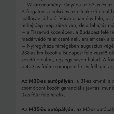
– Vásárosnamény irányába az 53-as és az 56
A forgalom a belső és az ellenkező oldal b
leállósáv járható. Vásárosnamény felé, az
felhajtóág még zárva van, de a lehajtás már
– a Tisza-híd közelében, a Budapest felé ta
madárvédő falat cserélnek, emiatt csak a b
– Nyíregyháza térségében augusztus végéig
238-as km között a Budapest felé vezető ol
vezető oldalon, egy-egy sávon halad. A főv
a 403-as főúti csomópont le- és felhajtó 
Az
M30-as autópályán
, a 31-es km-nél a 
csomópont között garanciális javítási munk
3-as főút felé terelik.
Az
M35-ös autópályán
, az M3-as autópál