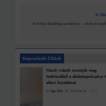
Bejegyzés
Elő
navigáció
Krónikus fáradtság szindróma – okok és kezel
Kapcsolódó Cikkek
Nézői videók mutatják meg
testközelből a dédestapolcsányi 
elleni küzdelmet
Egri Élet
2026.08.06.
0