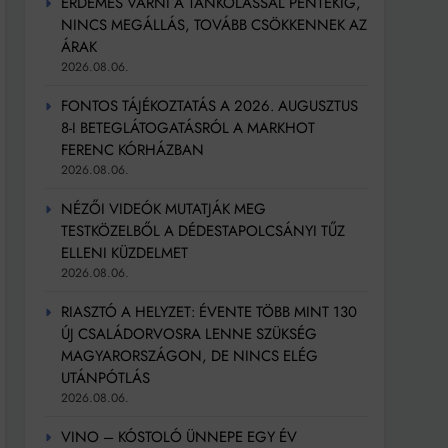
ÉRDEMES VÁRNI A TANKOLÁSSAL PÉNTEKIG,
NINCS MEGÁLLÁS, TOVÁBB CSÖKKENNEK AZ
ÁRAK
2026.08.06.
FONTOS TÁJÉKOZTATÁS A 2026. AUGUSZTUS
8-I BETEGLÁTOGATÁSRÓL A MARKHOT
FERENC KÓRHÁZBAN
2026.08.06.
NÉZŐI VIDEÓK MUTATJÁK MEG
TESTKÖZELBŐL A DÉDESTAPOLCSÁNYI TŰZ
ELLENI KÜZDELMET
2026.08.06.
RIASZTÓ A HELYZET: ÉVENTE TÖBB MINT 130
ÚJ CSALÁDORVOSRA LENNE SZÜKSÉG
MAGYARORSZÁGON, DE NINCS ELÉG
UTÁNPÓTLÁS
2026.08.06.
VINO – KÓSTOLÓ ÜNNEPE EGY ÉV