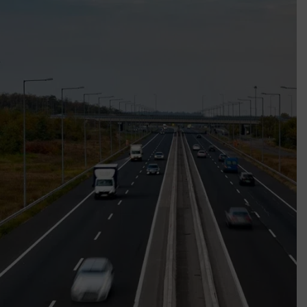
k szerint akár 5 százalékkal is nőhetnek a bérleti díjak a ponthatárhirdetés
után az egyetemi városokban
Munkácsy nem Krisztust szépítette meg: minket leplezett le
Ahol köszönnek, ott még van város
Amikor a Tetris boldogabbá tesz, mint a szerelem
Létezik tökéletes élet: Truman is elhitte
Karinthy Frigyes: a zseni, aki belenézett a saját koponyájába
Ki akarsz törni. De miből?
Az öregség nem csak ránc?
Az ördög még mindig Pradát visel. De te miért öltözöl hozzá?
Móricz Zsigmond: falusi író vagy boncmester?