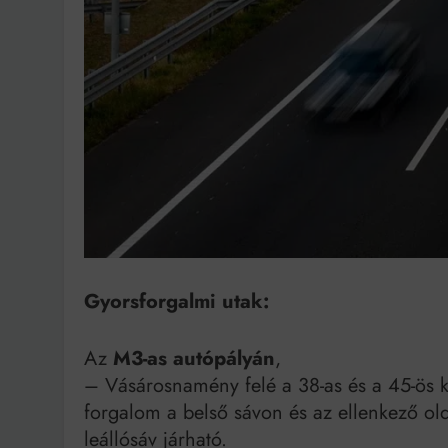
Bit
Gyorsforgalmi utak:
Az
M3-as autópályán
,
– Vásárosnamény felé a 38-as és a 45-ös km
forgalom a belső sávon és az ellenkező old
leállósáv járható.