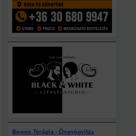
Bowen Terápia - Öngyógyítás