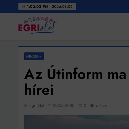
Skip
1:02:04 PM
2026.08.06.
to
content
Egri Élet
Friss hírek
MINDENKI
Az Útinform ma
hírei
Egri Élet
2025.08.18.
0
6 Perc
Bit