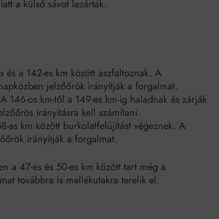
iatt a külső sávot lezárták.
 és a 142-es km között aszfaltoznak. A
napközben jelzőőrök irányítják a forgalmat.
A 146-os km-től a 149-es km-ig haladnak és zárják
lzőőrös irányításra kell számítani.
-as km között burkolatfelújítást végeznek. A
zőőrök irányítják a forgalmat.
n a 47-es és 50-es km között tart még a
almat továbbra is mellékutakra terelik el.