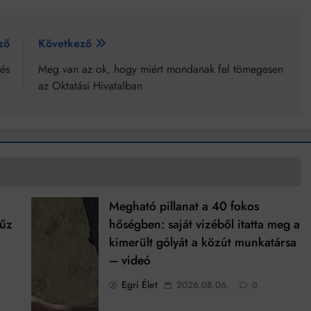
ző
Következő
és
Meg van az ok, hogy miért mondanak fel tömegesen
az Oktatási Hivatalban
Megható pillanat a 40 fokos
tűz
hőségben: saját vizéből itatta meg a
kimerült gólyát a közút munkatársa
– videó
Egri Élet
2026.08.06.
0