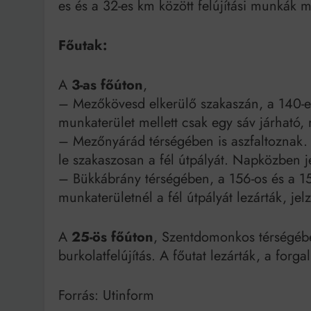
es és a 32-es km között felújítási munkák m
Főutak:
A
3-as főúton
,
– Mezőkövesd elkerülő szakaszán, a 140-es
munkaterület mellett csak egy sáv járható, 
– Mezőnyárád térségében is aszfaltoznak. 
le szakaszosan a fél útpályát. Napközben je
– Bükkábrány térségében, a 156-os és a 158
munkaterületnél a fél útpályát lezárták, jel
A
25-ös főúton
, Szentdomonkos térségébe
burkolatfelújítás. A főutat lezárták, a forg
Forrás: Utinform