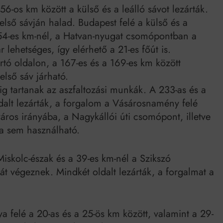
-os km között a külső és a leálló sávot lezárták.
első sávján halad. Budapest felé a külső és a
 54-es km-nél, a Hatvan-nyugat csomópontban a
 lehetséges, így elérhető a 21-es főút is.
rtó oldalon, a 167-es és a 169-es km között
első sáv járható.
 tartanak az aszfaltozási munkák. A 233-as és a
dalt lezárták, a forgalom a Vásárosnamény felé
áros irányába, a Nagykállói úti csomópont, illetve
ága sem használható.
Miskolc-észak és a 39-es km-nél a Szikszó
át végeznek. Mindkét oldalt lezárták, a forgalmat a
ya felé a 20-as és a 25-ös km között, valamint a 29-