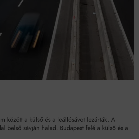
Mindenki a világot akarja uralni – de nem csak a 80-as években
umenes lapostetők: a bevált technológia akkor működik, ha jól van felújítva
 között a külső és a leállósávot lezárták. A
al belső sávján halad. Budapest felé a külső és a