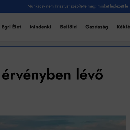
Munkácsy nem Krisztust szépítette meg: minket leplezett le
Ahol köszönnek, ott még van város
Egri Élet
Mindenki
Belföld
Gazdaság
Kékf
Amikor a Tetris boldogabbá tesz, mint a szerelem
Létezik tökéletes élet: Truman is elhitte
Karinthy Frigyes: a zseni, aki belenézett a saját koponyájába
Ki akarsz törni. De miből?
 érvényben lévő
Az öregség nem csak ránc?
Az ördög még mindig Pradát visel. De te miért öltözöl hozzá?
Móricz Zsigmond: falusi író vagy boncmester?
Mindenki a világot akarja uralni – de nem csak a 80-as években
umenes lapostetők: a bevált technológia akkor működik, ha jól van felújítva