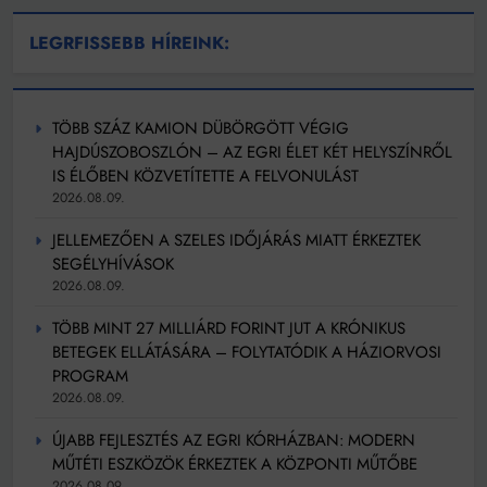
LEGRFISSEBB HÍREINK:
TÖBB SZÁZ KAMION DÜBÖRGÖTT VÉGIG
HAJDÚSZOBOSZLÓN – AZ EGRI ÉLET KÉT HELYSZÍNRŐL
IS ÉLŐBEN KÖZVETÍTETTE A FELVONULÁST
2026.08.09.
JELLEMEZŐEN A SZELES IDŐJÁRÁS MIATT ÉRKEZTEK
SEGÉLYHÍVÁSOK
2026.08.09.
TÖBB MINT 27 MILLIÁRD FORINT JUT A KRÓNIKUS
BETEGEK ELLÁTÁSÁRA – FOLYTATÓDIK A HÁZIORVOSI
PROGRAM
2026.08.09.
ÚJABB FEJLESZTÉS AZ EGRI KÓRHÁZBAN: MODERN
MŰTÉTI ESZKÖZÖK ÉRKEZTEK A KÖZPONTI MŰTŐBE
2026.08.09.