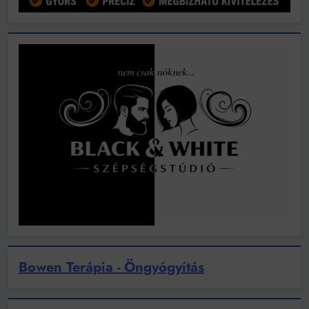
Bowen Terápia - Öngyógyítás