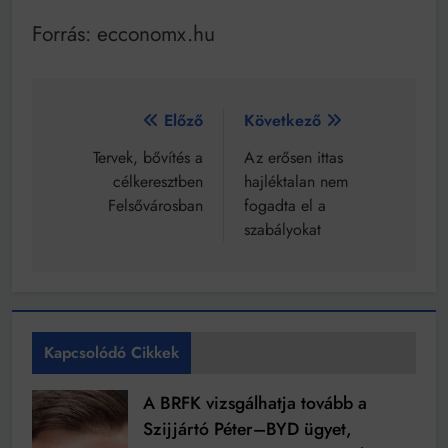
Forrás: ecconomx.hu
Bejegyzés
Előző
Következő
navigáció
Tervek, bővítés a
Az erősen ittas
célkeresztben
hajléktalan nem
Felsővárosban
fogadta el a
szabályokat
Kapcsolódó Cikkek
A BRFK vizsgálhatja tovább a
Szijjártó Péter–BYD ügyet,