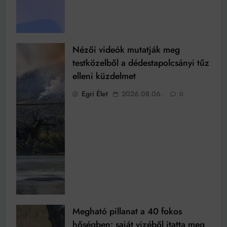
Nézői videók mutatják meg
testközelből a dédestapolcsányi tűz
elleni küzdelmet
Egri Élet
2026.08.06.
0
Megható pillanat a 40 fokos
hőségben: saját vizéből itatta meg