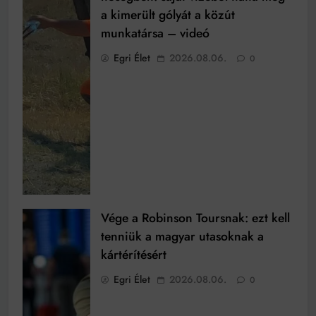
a kimerült gólyát a közút
munkatársa – videó
Egri Élet
2026.08.06.
0
Vége a Robinson Toursnak: ezt kell
tenniük a magyar utasoknak a
kártérítésért
Egri Élet
2026.08.06.
0