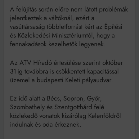
Mindenki a világot akarja uralni – de nem csak a 80-
as években
A felújítás során előre nem látott problémák
Bitumenes lapostetők: a bevált technológia akkor
jelentkeztek a váltóknál, ezért a
működik, ha jól van felújítva
vasúttársaság többletforrást kért az Építési
és Közlekedési Minisztériumtól, hogy a
fennakadások kezelhetők legyenek.
Az ATV Híradó értesülése szerint október
31-ig továbbra is csökkentett kapacitással
üzemel a budapesti Keleti pályaudvar.
Ez idő alatt a Bécs, Sopron, Győr,
Szombathely és Szentgotthárd felé
közlekedő vonatok kizárólag Kelenföldről
indulnak és oda érkeznek.