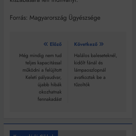
Forrás: Magyarország Ügyészsége
Bejegyzés
Előző
Következő
navigáció
Még mindig nem tud
Halálos baleseteknél,
teljes kapacitással
kidőlt fánál és
működni a felújított
lámpaoszlopnál
Keleti pályaudvar,
avatkoztak be a
újabb hibák
tűzoltók
okozhatnak
fennakadást