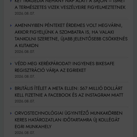
KÉT TRAGÉDIA NÉHÁNY NAP ALATT A SAJÓN – ISMÉT
A TERMÉSZETES VIZEK VESZÉLYEIRE FIGYELMEZTETNEK
2026.08.07.
AMENNYIBEN PÉNTEKET ÉRDEMES VOLT MEGVÁRNI,
AKKOR FIGYELJÜNK A SZOMBATRA IS, HA VALAKI
TANKOLNI SZERETNE, ÚJABB JELENTŐSEBB CSÖKKENÉS
A KUTAKON
2026.08.07.
VÉDD MEG KERÉKPÁRODAT! INGYENES BIKESAFE
REGISZTRÁCIÓ VÁRJA AZ EGRIEKET
2026.08.07.
BRUTÁLIS ÍTÉLET A META ELLEN: 567 MILLIÓ DOLLÁRT
KELL FIZETNIE A FACEBOOK ÉS AZ INSTAGRAM MIATT
2026.08.07.
ORVOSTECHNOLÓGIAI ÜGYINTÉZŐ MUNKAKÖRBEN
KERES HATÁROZATLAN IDŐTARTAMRA ÚJ KOLLÉGÁT
EGRI MUNKAHELY
2026.08.07.