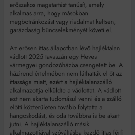
Mindenki a világot akarja uralni – de nem csak a 80-
erőszakos magatartást tanúsít, amely
as években
alkalmas arra, hogy másokban
Bitumenes lapostetők: a bevált technológia akkor
működik, ha jól van felújítva
megbotránkozást vagy riadalmat keltsen,
garázdaság bűncselekményét követi el.
Az erősen ittas állapotban lévő hajléktalan
vádlott 2025 tavaszán egy Heves
vármegyei gondozóházba csengetett be. A
házirend értelmében nem láthatták el őt az
ittassága miatt, ezért a hajléktalanszálló
alkalmazottja elküldte a vádlottat. A vádlott
ezt nem akarta tudomásul venni és a szálló
előtti közterületen tovább folytatta a
hangoskodást, és oda továbbra is be akart
jutni. A hajléktalanszálló másik
alkalmazottjával szóváltásba kezdő ittas férfi