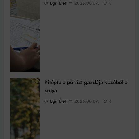
Egri Élet
2026.08.07.
0
Kitépte a pórázt gazdája kezéből a
kutya
Egri Élet
2026.08.07.
0