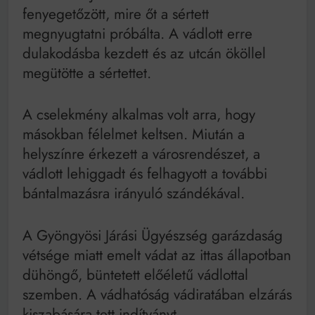
fenyegetőzött, mire őt a sértett
megnyugtatni próbálta. A vádlott erre
dulakodásba kezdett és az utcán ököllel
megütötte a sértettet.
A cselekmény alkalmas volt arra, hogy
másokban félelmet keltsen. Miután a
helyszínre érkezett a városrendészet, a
vádlott lehiggadt és felhagyott a további
bántalmazásra irányuló szándékával.
A Gyöngyösi Járási Ügyészség garázdaság
vétsége miatt emelt vádat az ittas állapotban
dühöngő, büntetett előéletű vádlottal
szemben. A vádhatóság vádiratában elzárás
kiszabására tett indítványt.