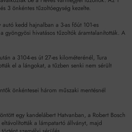
avatkoztak be a Heves vármegyei tűzoltók. Az 1
Mindenki a világot akarja uralni – de nem csak a 80-as években
 és 3 önkéntes tűzoltóegység kezelte.
umenes lapostetők: a bevált technológia akkor működik, ha jól van felújítva
y autó kedd hajnalban a 3-as főút 101-es
a gyöngyösi hivatásos tűzoltók áramtalanították. A
után a 3104-es út 27-es kilométerénél, Tura
ották el a lángokat, a tűzben senki nem sérült
Mentők önkéntesei három műszaki mentésnél
döntött egy kandelábert Hatvanban, a Robert Bosch
 eltávolították a lámpatartó állványt, majd
 történt személyi sérülés.