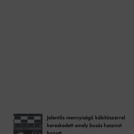
Jelentős mennyiségű kábítószerrel
kereskedett amely busás hasznot
hozott