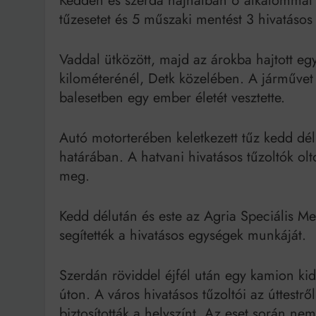
Kedden és szerda hajnalban 6 alkalommal 
tűzesetet és 5 műszaki mentést 3 hivatásos
Bit
Vaddal ütközött, majd az árokba hajtott eg
kilométerénél, Detk közelében. A járművet 
balesetben egy ember életét vesztette.
Autó motorterében keletkezett tűz kedd dél
határában. A hatvani hivatásos tűzoltók olt
meg.
Kedd délután és este az Agria Speciális 
segítették a hivatásos egységek munkáját.
Szerdán röviddel éjfél után egy kamion ki
úton. A város hivatásos tűzoltói az úttestről
biztosították a helyszínt. Az eset során nem