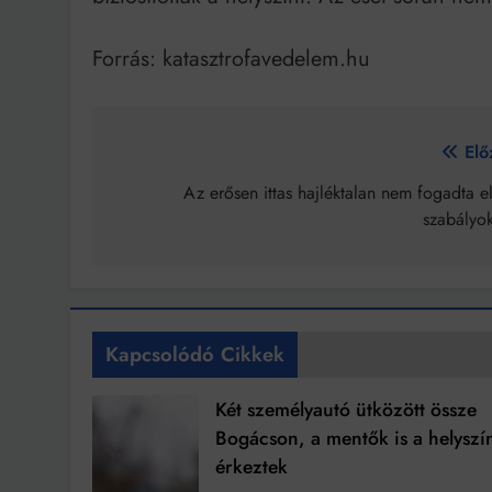
Forrás: katasztrofavedelem.hu
Bejegyzés
Elő
navigáció
Az erősen ittas hajléktalan nem fogadta e
szabályok
Kapcsolódó Cikkek
Két személyautó ütközött össze
Bogácson, a mentők is a helyszí
érkeztek