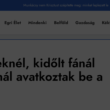
Munkácsy nem Krisztust szépítette meg: minket leplezett le
Ahol köszönnek, ott még van város
Egri Élet
Mindenki
Belföld
Gazdaság
Kék
Amikor a Tetris boldogabbá tesz, mint a szerelem
Létezik tökéletes élet: Truman is elhitte
Karinthy Frigyes: a zseni, aki belenézett a saját koponyájába
Ki akarsz törni. De miből?
knél, kidőlt fánál
Az öregség nem csak ránc?
ál avatkoztak be a
Az ördög még mindig Pradát visel. De te miért öltözöl hozzá?
Móricz Zsigmond: falusi író vagy boncmester?
Mindenki a világot akarja uralni – de nem csak a 80-as években
umenes lapostetők: a bevált technológia akkor működik, ha jól van felújítva