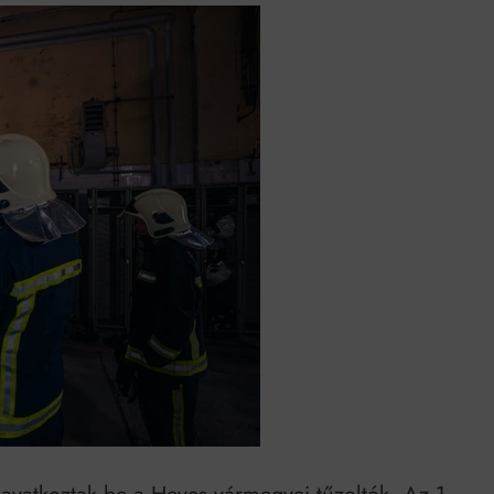
k szerint akár 5 százalékkal is nőhetnek a bérleti díjak a ponthatárhirdetés
után az egyetemi városokban
Munkácsy nem Krisztust szépítette meg: minket leplezett le
Ahol köszönnek, ott még van város
Amikor a Tetris boldogabbá tesz, mint a szerelem
Létezik tökéletes élet: Truman is elhitte
Karinthy Frigyes: a zseni, aki belenézett a saját koponyájába
Ki akarsz törni. De miből?
Az öregség nem csak ránc?
Az ördög még mindig Pradát visel. De te miért öltözöl hozzá?
Móricz Zsigmond: falusi író vagy boncmester?