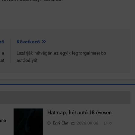
ző
Következő
l a
Lezárják hétvégén az egyik legforgalmasabb
at
autópályát
Hat nap, hét autó 18 évesen
nre
Egri Élet
2026.08.06.
0