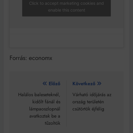
Click to accept marketing cookies and
enable this content
Forrás: economx
Bejegyzés
Előző
Következő
navigáció
Halálos baleseteknél,
Várható időjárás az
kidőlt fánál és
ország területén
lámpaoszlopnál
csütörtök éjfélig
avatkoztak be a
tűzoltók