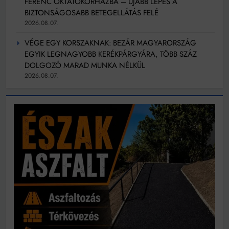
FERENC OKTATÓKÓRHÁZBA – ÚJABB LÉPÉS A
BIZTONSÁGOSABB BETEGELLÁTÁS FELÉ
2026.08.07.
VÉGE EGY KORSZAKNAK: BEZÁR MAGYARORSZÁG
EGYIK LEGNAGYOBB KERÉKPÁRGYÁRA, TÖBB SZÁZ
DOLGOZÓ MARAD MUNKA NÉLKÜL
2026.08.07.