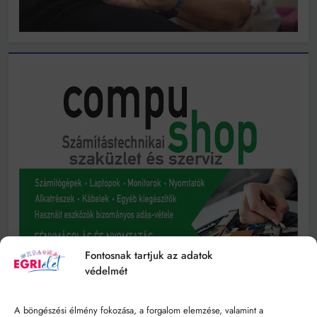
Fontosnak tartjuk az adatok
védelmét
A böngészési élmény fokozása, a forgalom elemzése, valamint a