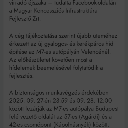
virradó éjszaka – tudatta Facebook-oldalán
Mindenki a világot akarja uralni – de nem csak a 80-
as években
a Magyar Koncessziós Infrastruktúra
Bitumenes lapostetők: a bevált technológia akkor
Fejlesztő Zrt.
működik, ha jól van felújítva
A cég tájékoztatása szerint újabb üteméhez
érkezett az új gyalogos- és kerékpáros híd
építése az M7-es autópályán Velencénél.
Az előkészületet követően most a
hídelemek beemelésével folytatódik a
fejlesztés.
A biztonságos munkavégzés érdekében
2025. 09. 27-én 23:59 és 09. 28. 12:00
között lezárják az M7-es autópálya Budapest
felé vezető oldalát az 57-es (Agárdi) és a
42-es csomópont (Kápolnásnyék) között.